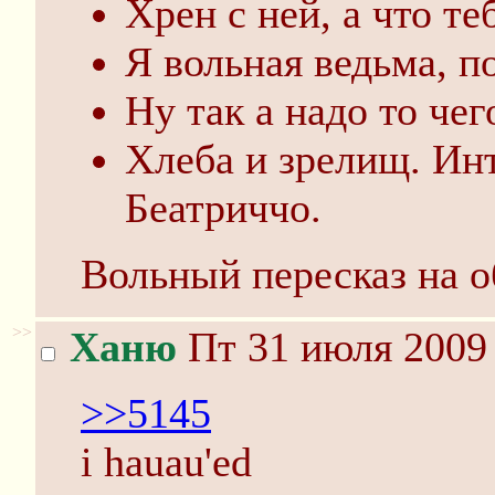
Хрен с ней, а что те
Я вольная ведьма, п
Ну так а надо то чег
Хлеба и зрелищ. Ин
Беатриччо.
Вольный пересказ на о
>>
Ханю
Пт 31 июля 2009 
>>5145
i hauau'ed