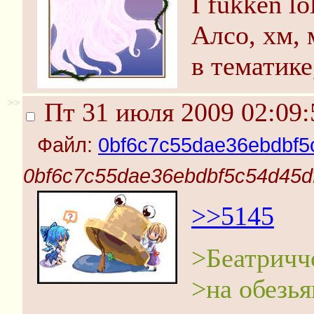
I fukken lo
Алсо, хм, 
в тематике,
>>
Пт 31 июля 2009 02:09:
Файл:
0bf6c7c55dae36ebdbf5
0bf6c7c55dae36ebdbf5c54d45df
>>5145
>Беатричч
>на обезья