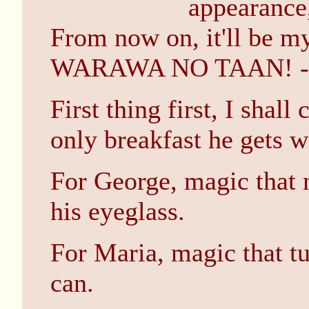
appearance
From now on, it'll be 
WARAWA NO TAAN! - yes 
First thing first, I shall
only breakfast he gets wi
For George, magic that 
his eyeglass.
For Maria, magic that t
can.