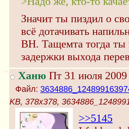
>Надо же, кто-то качае
Значит ты пиздил о св
всё дотачивать напильн
ВН. Тащемта тогда ты 
задержки выхода перев
>>
Ханю
Пт 31 июля 2009 
Файл:
3634886_124899163974
KB, 378x378, 3634886_124899
>>5145