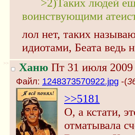
>2)Таких людей е
воинствующими атеис
лол нет, таких назыв
идиотами, Беата ведь н
>>
Ханю
Пт 31 июля 2009 
Файл:
1248373570922.jpg
-(
3
>>5181
О, а кстати, 
отматывала сче