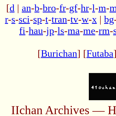
[
d
|
an
-
b
-
bro
-
fr
-
gf
-
hr
-
l
-
m
-
m
r
-
s
-
sci
-
sp
-
t
-
tran
-
tv
-
w
-
x
|
bg
fi
-
hau
-
jp
-
ls
-
ma
-
me
-
rm
-
[
Burichan
] [
Futaba
IIchan Archives — H