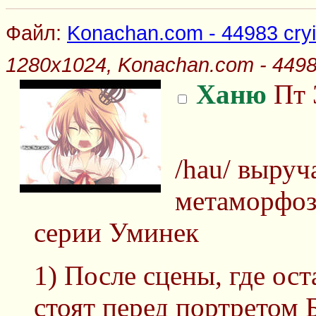
Файл:
Konachan.com - 44983 cryin
1280x1024, Konachan.com - 44983 
Ханю
Пт 
/hau/ выруч
метаморфозы
серии Уминек
1) После сцены, где о
стоят перед портретом 