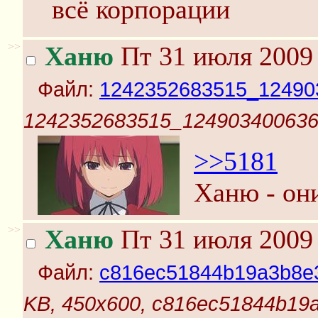
всё корпорации
>>
Ханю
Пт 31 июля 2009 
Файл:
1242352683515_12490
1242352683515_124903400636
>>5181
Ханю - он
>>
Ханю
Пт 31 июля 2009 
Файл:
c816ec51844b19a3b8e3
KB, 450x600, c816ec51844b19a