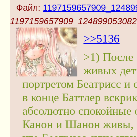
Файл:
1197159657909_124899
1197159657909_1248990530823
>>5136
>1) После 
живых дет
портретом Беатрисс и 
в конце Баттлер вскрик
абсолютно спокойные 
Канон и Шанон живы, 