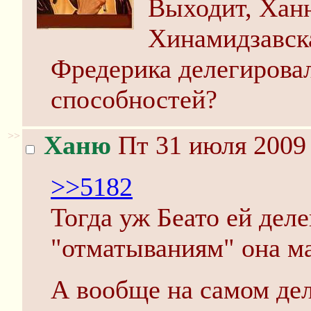
Выходит, Ханю
Хинамидзавска
Фредерика делегировал
способностей?
>>
Ханю
Пт 31 июля 2009 
>>5182
Тогда уж Беато ей дел
"отматываниям" она ма
А вообще на самом дел