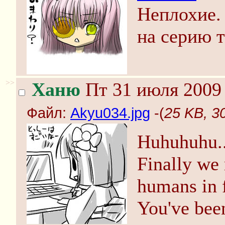
Неплохие.
на серию т
>>
Ханю
Пт 31 июля 2009 
Файл:
Akyu034.jpg
-(
25 KB, 3
Huhuhuhu..
Finally we 
humans in f
You've bee