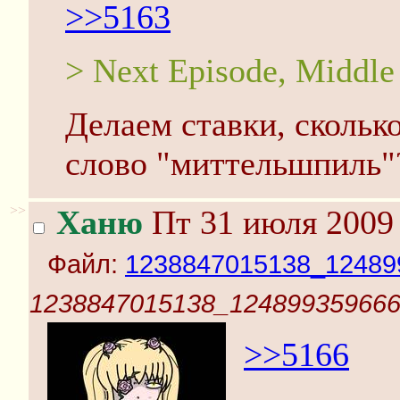
>>5163
> Next Episode, Middl
Делаем ставки, скольк
слово "миттельшпиль"
>>
Ханю
Пт 31 июля 2009 
Файл:
1238847015138_12489
1238847015138_124899359666
>>5166