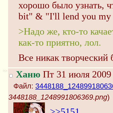
хорошо было узнать, чт
bit" & "I'll lend you m
>Надо же, кто-то качае
как-то приятно, лол.
Все никак творческий б
>>
Ханю
Пт 31 июля 2009 
Файл:
3448188_12489918063
3448188_1248991806369.png
)
>>5151