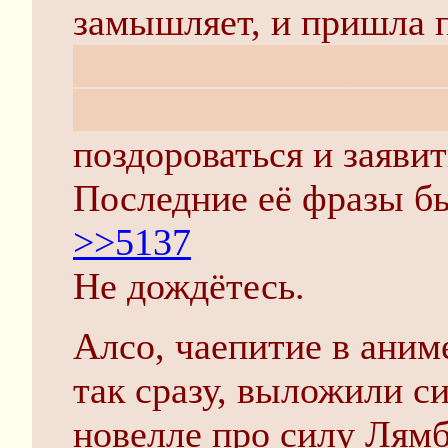
замышляет, и пришла 
побольше лулзов, она е
потихоньку вставлять б
поздороваться и заявит
Последние её фразы б
>>5137
Не дождётесь.
Алсо, чаепитие в аним
так сразу, выложили с
новелле про силу Лямб