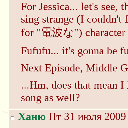
For Jessica... let's see, 
sing strange (I couldn't 
for "電波な") character s
Fufufu... it's gonna 
Next Episode, Middle 
...Hm, does that mean I 
song as well?
>>
Ханю
Пт 31 июля 2009 