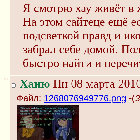
Я смотрю хау живёт в 
На этом сайтеце ещё ес
подсветкой правд и ик
забрал себе домой. Пол
быстро найти и перечи
>>
Ханю
Пн 08 марта 2010
Файл:
1268076949776.png
-(
3