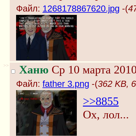
Файл:
1268178867620.jpg
-(
4
>>
Ханю
Ср 10 марта 2010
Файл:
father 3.png
-(
362 KB, 6
>>8855
Ох, лол...