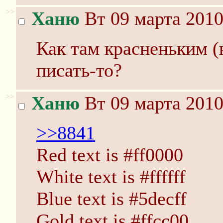
>>
Ханю
Вт 09 марта 2010
Как там красненьким (
писать-то?
>>
Ханю
Вт 09 марта 2010
>>8841
Red text is #ff0000
White text is #ffffff
Blue text is #5decff
Gold text is #ffcc00