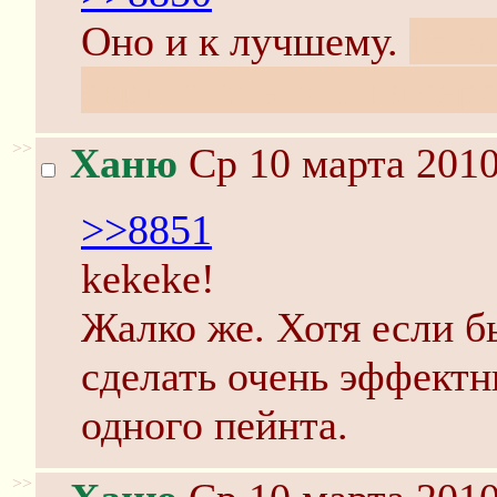
Оно и к лучшему.
кста
скриншоты эти на серв
>>
Ханю
Ср 10 марта 2010
>>8851
kekeke!
Жалко же. Хотя если 
сделать очень эффект
одного пейнта.
>>