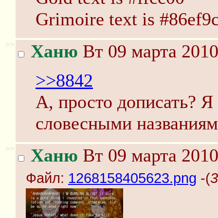
Grimoire text is #86ef9
>>
Ханю
Вт 09 марта 2010
>>8842
А, просто дописать? Я
словесными названиям
>>
Ханю
Вт 09 марта 2010
Файл:
1268158405623.png
-(
3