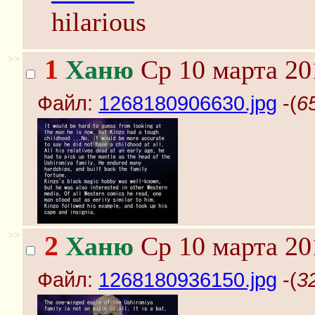
hilarious
>>
1
Ханю
Ср 10 марта 20
Файл:
1268180906630.jpg
-(
6
>>
2
Ханю
Ср 10 марта 20
Файл:
1268180936150.jpg
-(
3