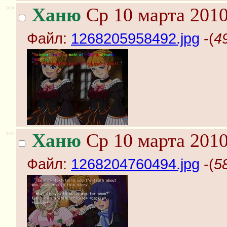
>>
Ханю
Ср 10 марта 2010
Файл:
1268205958492.jpg
-(
4
>>
Ханю
Ср 10 марта 2010
Файл:
1268204760494.jpg
-(
5