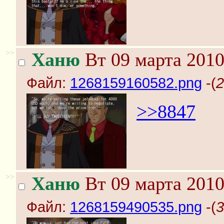
>>
Ханю
Вт 09 марта 2010
Файл:
1268159160582.png
-(
2
>>8847
>>
Ханю
Вт 09 марта 2010
Файл:
1268159490535.png
-(
3