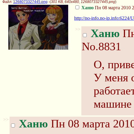
Файл:
1268073327445.png
-(
301 KB, 640x480, 1268073327445.png
)
Ханю
Пн 08 марта 2010 2
http://no-info.no-ip.info:6224/
>>
Ханю
Пн
No.8831
О, приве
У меня 
работае
машине 
>>
Ханю
Пн 08 марта 2010