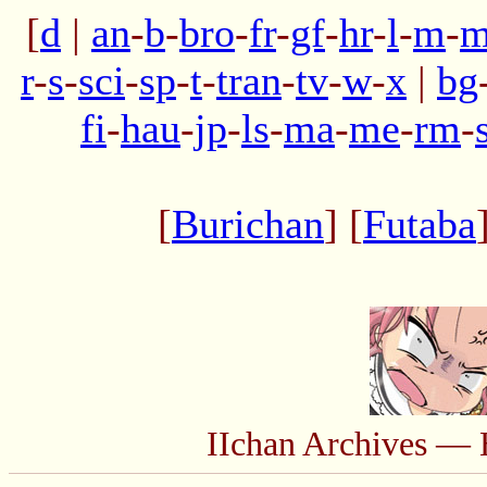
[
d
|
an
-
b
-
bro
-
fr
-
gf
-
hr
-
l
-
m
-
m
r
-
s
-
sci
-
sp
-
t
-
tran
-
tv
-
w
-
x
|
bg
fi
-
hau
-
jp
-
ls
-
ma
-
me
-
rm
-
[
Burichan
] [
Futaba
IIchan Archives — 