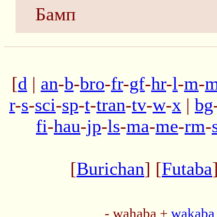
Бамп
[
d
|
an
-
b
-
bro
-
fr
-
gf
-
hr
-
l
-
m
-
m
r
-
s
-
sci
-
sp
-
t
-
tran
-
tv
-
w
-
x
|
bg
fi
-
hau
-
jp
-
ls
-
ma
-
me
-
rm
-
[
Burichan
] [
Futaba
- wahaba +
wakaba 