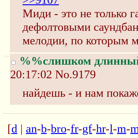
Миди - это не только г
дефолтовыми саундбан
мелодии, по которым 
>>
%%слишком длинны
20:17:02
No.9179
найдешь - и нам покаж
[
d
|
an
-
b
-
bro
-
fr
-
gf
-
hr
-
l
-
m
-
m