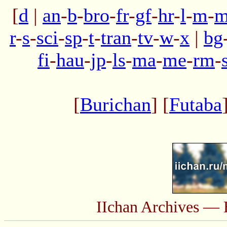
[
d
|
an
-
b
-
bro
-
fr
-
gf
-
hr
-
l
-
m
-
m
r
-
s
-
sci
-
sp
-
t
-
tran
-
tv
-
w
-
x
|
bg
fi
-
hau
-
jp
-
ls
-
ma
-
me
-
rm
-
[
Burichan
] [
Futaba
IIchan Archives — 