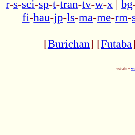
r
-
s
-
sci
-
sp
-
t
-
tran
-
tv
-
w
-
x
|
bg
fi
-
hau
-
jp
-
ls
-
ma
-
me
-
rm
-
[
Burichan
] [
Futaba
- wahaba +
wa