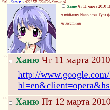
Файл:
Ханю.png
-(
557 KB, 750x750, Ханю.png
)
Ханю
Чт 11 марта 2010 1
/r midi-шку Nano desu. Гугл ф
не местный
>>
Ханю
Чт 11 марта 2010
http://www.google.com/
hl=en&client=opera&
>>
Ханю
Пт 12 марта 2010