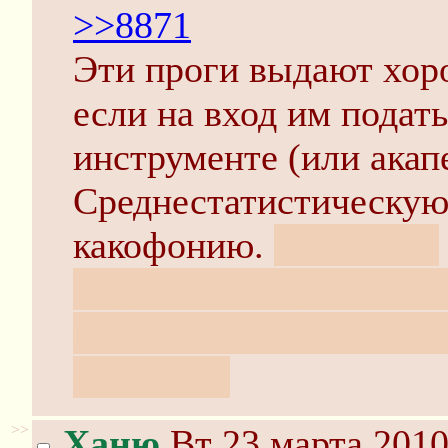
>>8871
Эти проги выдают хоро
если на вход им подат
инструменте (или акап
Среднестатистическую
какофонию.
Проверял.
Надо ещё попробовать 
минусовку, а из получ
midi, лол.
>>
Ханю
Вт 23 марта 2010