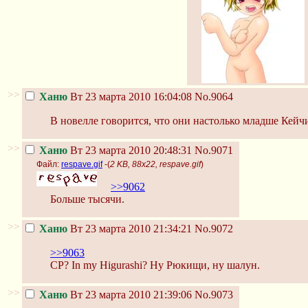
>>
Ханю
Вт 23 марта 2010 16:04:08
No.9064
В новелле говорится, что они настолько младше Кейч
>>
Ханю
Вт 23 марта 2010 20:48:31
No.9071
Файл:
respave.gif
-(
2 KB, 88x22, respave.gif
)
>>9062
Больше тысячи.
>>
Ханю
Вт 23 марта 2010 21:34:21
No.9072
>>9063
CP? In my Higurashi? Ну Рюкищи, ну шалун.
>>
Ханю
Вт 23 марта 2010 21:39:06
No.9073