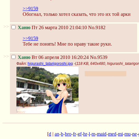
>>9159
Обогнал, только хотел сказать, что это их той арки
>>
Ханю
Пт 26 марта 2010 21:04:10
No.9182
>>9159
Тебе не понять! Мне по нраву такие руки.
>>
Ханю
Вт 06 апреля 2010 16:20:24
No.9539
Файл:
higurashi_tatarigoroshi.jpg
-(
118 KB, 640x480, higurashi_tatarigor
внезапный слоупок
[
d
|
an
-
b
-
bro
-
fr
-
gf
-
hr
-
l
-
m
-
maid
-
med
-
mi
-
mu
-
ne
-