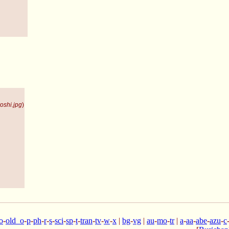
oshi.jpg
)
o
-
old_o
-
p
-
ph
-
r
-
s
-
sci
-
sp
-
t
-
tran
-
tv
-
w
-
x
|
bg
-
vg
|
au
-
mo
-
tr
|
a
-
aa
-
abe
-
azu
-
c