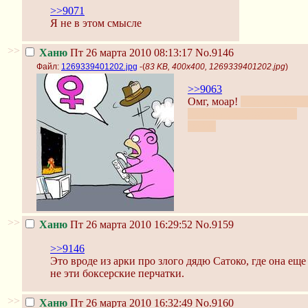
>>9071
Я не в этом смысле
>>
Ханю
Пт 26 марта 2010 08:13:17
No.9146
Файл:
1269339401202.jpg
-(
83 KB, 400x400, 1269339401202.jpg
)
>>9063
Омг, моар!
В оригиналь
новеллах это будет или
фейк?
>>
Ханю
Пт 26 марта 2010 16:29:52
No.9159
>>9146
Это вроде из арки про злого дядю Сатоко, где она ещ
не эти боксерские перчатки.
>>
Ханю
Пт 26 марта 2010 16:32:49
No.9160