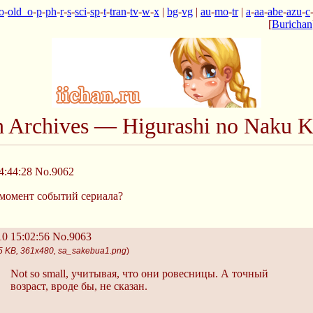
o
-
old_o
-
p
-
ph
-
r
-
s
-
sci
-
sp
-
t
-
tran
-
tv
-
w
-
x
|
bg
-
vg
|
au
-
mo
-
tr
|
a
-
aa
-
abe
-
azu
-
c
[
Burichan
n Archives — Higurashi no Naku K
4:44:28
No.9062
 момент событий сериала?
0 15:02:56
No.9063
5 KB, 361x480, sa_sakebua1.png
)
Not so small, учитывая, что они ровесницы. А точный
возраст, вроде бы, не сказан.