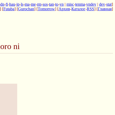
-
dn
-
fi
-
hau
-
jp
-
ls
-
ma
-
me
-
rm
-
sos
-
tan
-
to
-
vn
|
misc
-
tenma
-
vndev
|
dev
-
stat
]
] [
Futaba
] [
Gurochan
] [
Tomorrow
] [
Архив
-
Каталог
-
RSS
] [
Главная
]
oro ni