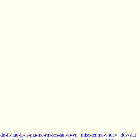
-
dn
-
fi
-
hau
-
jp
-
ls
-
ma
-
me
-
rm
-
sos
-
tan
-
to
-
vn
|
misc
-
tenma
-
vndev
|
dev
-
stat
]