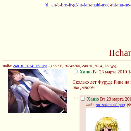
[
d
|
an
-
b
-
bro
-
fr
-
gf
-
hr
-
l
-
m
-
maid
-
med
-
mi
-
mu
-
ne
-
IIcha
Файл:
24818_1024_768.jpg
-(
166 KB, 1024x768, 24818_1024_768.jpg
)
Ханю
Вт 23 марта 2010 1
Сколько лет Фуруде Рике на
пик рендом
>>
Ханю
Вт 23 марта 201
Файл:
sa_sakebua1.png
-(
9