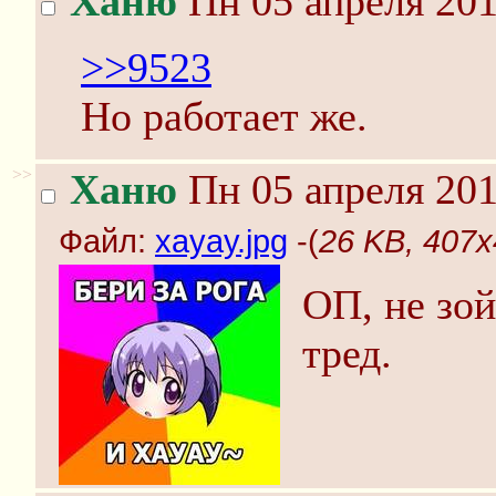
Ханю
Пн 05 апреля 201
>>9523
Но работает же.
>>
Ханю
Пн 05 апреля 201
Файл:
хауау.jpg
-(
26 KB, 407x
ОП, не зой
тред.