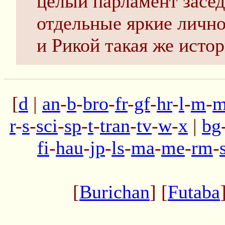
целый парламент заседа
отдельные яркие лично
и Рикой такая же истор
[
d
|
an
-
b
-
bro
-
fr
-
gf
-
hr
-
l
-
m
-
m
r
-
s
-
sci
-
sp
-
t
-
tran
-
tv
-
w
-
x
|
bg
fi
-
hau
-
jp
-
ls
-
ma
-
me
-
rm
-
[
Burichan
] [
Futaba