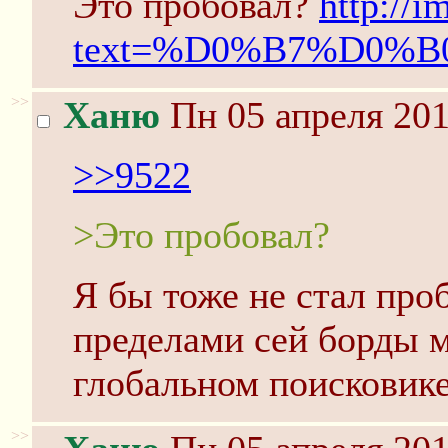
Это пробовал?
http://i
text=%D0%B7%D0%
>>
Ханю
Пн 05 апреля 201
>>9522
>Это пробовал?
Я бы тоже не стал проб
пределами сей борды м
глобальном поисковике
>>