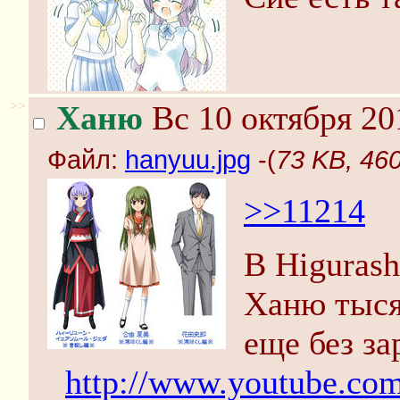
>>
Ханю
Вс 10 октября 20
Файл:
hanyuu.jpg
-(
73 KB, 46
>>11214
В Higurash
Ханю тыся
еще без за
http://www.youtube.co