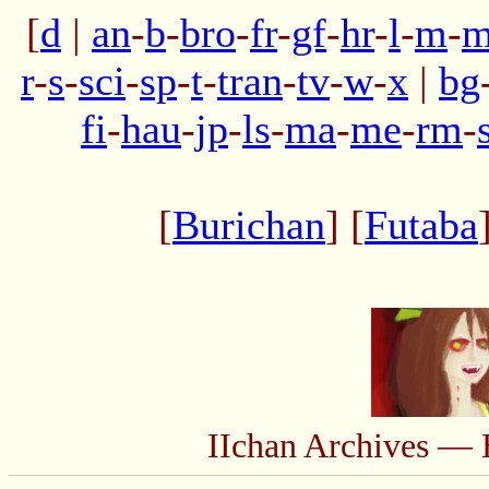
[
d
|
an
-
b
-
bro
-
fr
-
gf
-
hr
-
l
-
m
-
m
r
-
s
-
sci
-
sp
-
t
-
tran
-
tv
-
w
-
x
|
bg
fi
-
hau
-
jp
-
ls
-
ma
-
me
-
rm
-
[
Burichan
] [
Futaba
IIchan Archives — 