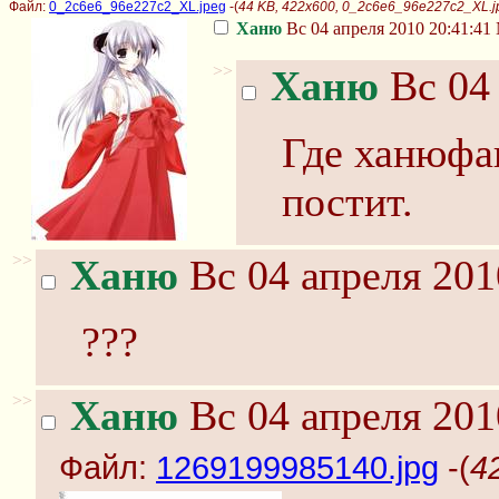
Файл:
0_2c6e6_96e227c2_XL.jpeg
-(
44 KB, 422x600, 0_2c6e6_96e227c2_XL.j
Ханю
Вс 04 апреля 2010 20:41:41
>>
Ханю
Вс 04 
Где ханюфаг
постит.
>>
Ханю
Вс 04 апреля 201
???
>>
Ханю
Вс 04 апреля 201
Файл:
1269199985140.jpg
-(
4