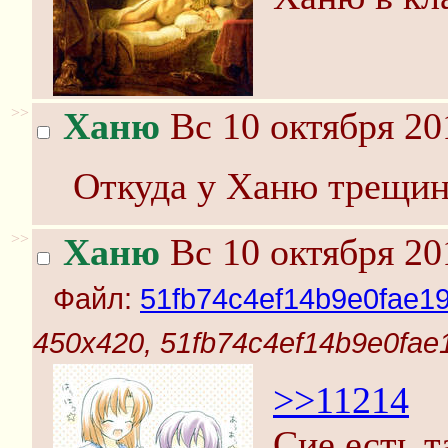
>>
Ханю
Вс 10 октября 20
Откуда у Ханю трещин
>>
Ханю
Вс 10 октября 20
Файл:
51fb74c4ef14b9e0fae1
450x420, 51fb74c4ef14b9e0fae
>>11214
Сие есть т