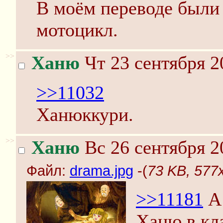
В моём переводе были 
мотоцикл.
>>
Ханю
Чт 23 сентября 2
>>11032
Ханюккури.
>>
Ханю
Вс 26 сентября 2
Файл:
drama.jpg
-(
73 KB, 577
>>11181
А 
Ханю в кл