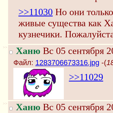
>>11030
Но они только
живые существа как Х
кузнечики. Пожалуйста,
>>
Ханю
Вс 05 сентября 2
Файл:
1283706673316.jpg
-(
1
>>11029
>>
Ханю
Вс 05 сентября 2