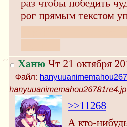
раз чтобы победить чу
рог прямым текстом у
Так что да, это дочка
подарок.
>>
Ханю
Чт 21 октября 20
Файл:
hanyuuanimemahou2678
hanyuuanimemahou26781re4.jp
>>11268
А кто-нибуд