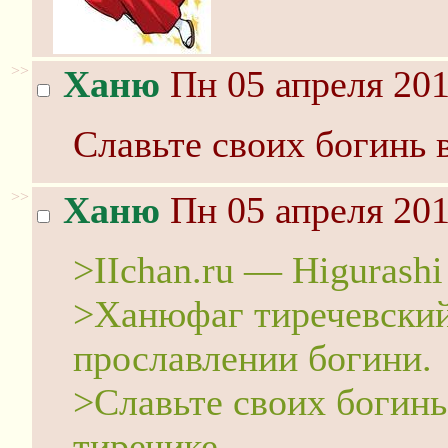
>>
Ханю
Пн 05 апреля 201
Славьте своих богинь в
>>
Ханю
Пн 05 апреля 201
>IIchan.ru — Higurashi
>Ханюфаг тиречевский
прославлении богини.
>Славьте своих богинь 
тиречике.