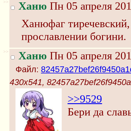
>>
Ханю
Пн 05 апреля 201
Ханюфаг тиречевский,
прославлении богини.
>>
Ханю
Пн 05 апреля 201
Файл:
82457a27bef26f9450a1
430x541, 82457a27bef26f9450
>>9529
Бери да слав