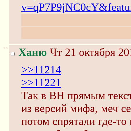
v=qP7P9jNC0cY&featur
Есть подозрение. что э
тяжелым острым предм
>>
Ханю
Чт 21 октября 20
>>11214
>>11221
Так в ВН прямым текст
из версий мифа, меч с
потом спрятали где-то 