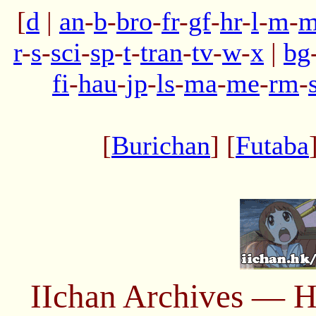
[
d
|
an
-
b
-
bro
-
fr
-
gf
-
hr
-
l
-
m
-
m
r
-
s
-
sci
-
sp
-
t
-
tran
-
tv
-
w
-
x
|
bg
fi
-
hau
-
jp
-
ls
-
ma
-
me
-
rm
-
[
Burichan
] [
Futaba
IIchan Archives — H