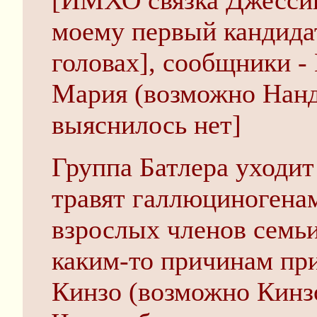
[ИМХО связка Джессик
моему первый кандидат
головах], сообщники -
Мария (возможно Нандз
выяснилось нет]
Группа Батлера уходит
травят галлюциногена
взрослых членов семьи
каким-то причинам при
Кинзо (возможно Кинзо