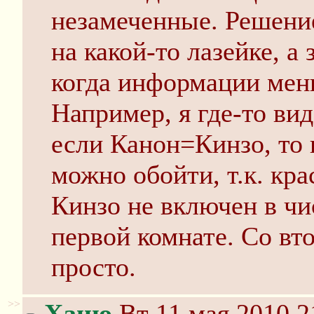
незамеченные. Решени
на какой-то лазейке, а 
когда информации мен
Например, я где-то ви
если Канон=Кинзо, то 
можно обойти, т.к. кра
Кинзо не включен в чи
первой комнате. Со вт
просто.
>>
Ханю
Вт 11 мая 2010 2