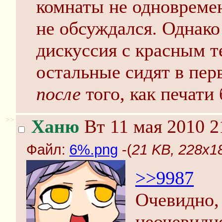
комнаты не одновремен
не обсуждался. Однако
дискуссия с красным те
остальные сидят в пер
после
того, как печати
>>
Ханю
Вт 11 мая 2010 2
Файл:
6%.png
-(
21 KB, 228x1
>>9987
Очевидно,
неочевидн