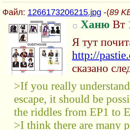
Файл:
1266173206215.jpg
-(
89 K
Ханю
Вт 
Я тут почит
http://pasti
сказано сл
>If you really understan
escape, it should be possi
the riddles from EP1 to 
>I think there are many 