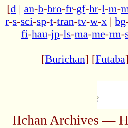
[
d
|
an
-
b
-
bro
-
fr
-
gf
-
hr
-
l
-
m
-
m
r
-
s
-
sci
-
sp
-
t
-
tran
-
tv
-
w
-
x
|
bg
fi
-
hau
-
jp
-
ls
-
ma
-
me
-
rm
-
[
Burichan
] [
Futaba
IIchan Archives — H