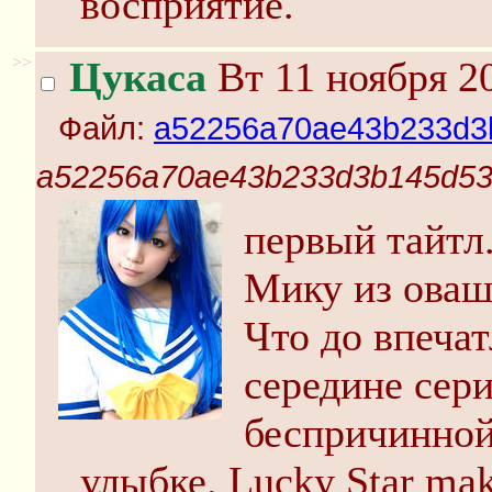
восприятие.
>>
Цукаса
Вт 11 ноября 2
Файл:
a52256a70ae43b233d3
a52256a70ae43b233d3b145d53
первый тайтл.
Мику из оваш
Что до впечат
середине сери
беспричинной
улыбке. Lucky Star mak