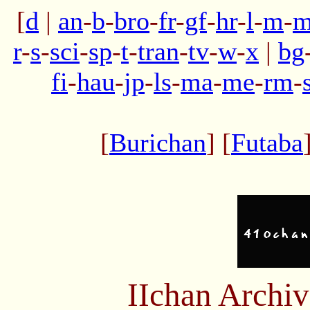
[
d
|
an
-
b
-
bro
-
fr
-
gf
-
hr
-
l
-
m
-
m
r
-
s
-
sci
-
sp
-
t
-
tran
-
tv
-
w
-
x
|
bg
fi
-
hau
-
jp
-
ls
-
ma
-
me
-
rm
-
[
Burichan
] [
Futaba
IIchan Archi