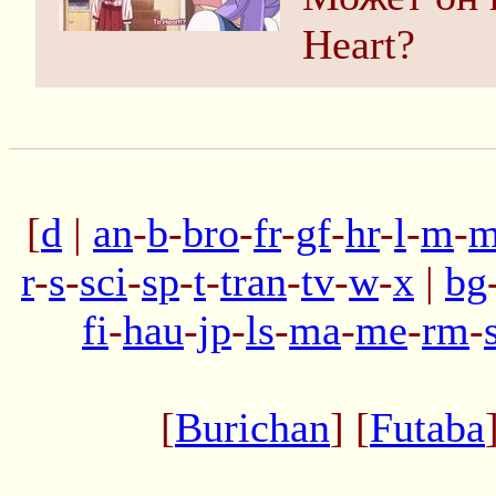
Heart?
[
d
|
an
-
b
-
bro
-
fr
-
gf
-
hr
-
l
-
m
-
m
r
-
s
-
sci
-
sp
-
t
-
tran
-
tv
-
w
-
x
|
bg
fi
-
hau
-
jp
-
ls
-
ma
-
me
-
rm
-
[
Burichan
] [
Futaba