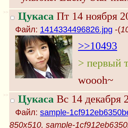
>>
Цукаса
Пт 14 ноября 2
Файл:
1414334496826.jpg
-(
1
>>10493
> первый 
woooh~
>>
Цукаса
Вс 14 декабря 2
Файл:
sample-1cf912eb6350be
850x510, sample-1cf912eb6350