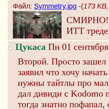
Файл:
Symmetry.jpg
-(
173 KB,
СМИРНО! Ъ
ИТТ треде
>>
Цукаса
Пн 01 сентября
Второй. Просто зашел 
заявил что хочу начать
нужны тайтлы про мал
дал дивиди с Kodomo n
тогда знатно пофапал,