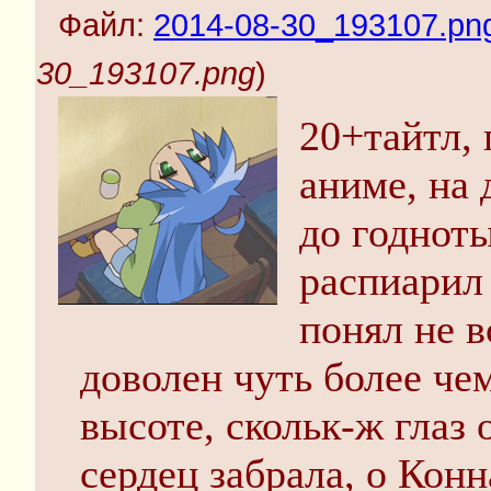
Файл:
2014-08-30_193107.pn
30_193107.png
)
20+тайтл, 
аниме, на 
до годноты
распиарил 
понял не в
доволен чуть более че
высоте, скольк-ж глаз 
сердец забрала, о Конн