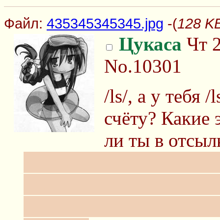
Файл:
435345345345.jpg
-(
128 KB
Цукаса
Чт 2
No.10301
/ls/, а у тебя
счёту? Какие 
ли ты в отсыл
Я помню своего лётчика
волшебство атмосферы 
лучшее, что со мной сл