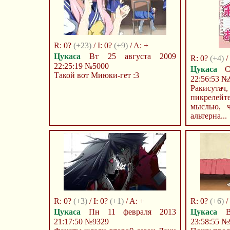
R: 0?
(+23)
/ I: 0?
(+9)
/ A: +
Цукаса
Вт 25 августа 2009
R: 0?
(+4)
/ 
22:25:19
№5000
Цукаса
Ср
Такой вот Миюки-гет :3
22:56:53
№
Ракисут
пикрелейт
мыслью, ч
альтерна...
R: 0?
(+3)
/ I: 0?
(+1)
/ A: +
R: 0?
(+6)
/
Цукаса
Пн 11 февраля 2013
Цукаса
Вт
21:17:50
№9329
23:58:55
№