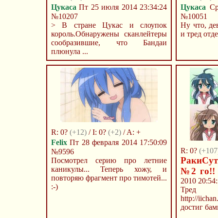
Цукаса
Пт 25 июля 2014 23:34:24
Цукаса
Ср 
№10207
№10051
> В стране Цукас и слоупок
Ну что, де
король.Обнаружены сканлейтеры
и тред отд
сообразившие, что Бандаи
плюнула ...
R: 0?
(+12)
/ I: 0?
(+2)
/ A: +
Felix
Пт 28 февраля 2014 17:50:09
R: 0?
(+107
№9596
РакиСут
Посмотрел серию про летние
каникулы... Теперь хожу, и
№2 го!!
повторяю фрагмент про тимотей...
2010 20:54
:-)
Тр
http://iich
достиг бам