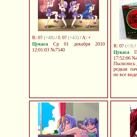
R: 0?
(+48)
/ I: 0?
(+43)
/ A: +
Цукаса
Ср 01 декабря 2010
R: 0?
(+3)
/
12:01:03
№7540
Цукаса
Пт
17:52:06
№
Пылились д
редкая па
не все вид