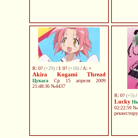
R: 0?
(+29)
/ I: 0?
(+18)
/ A: +
Akira Kogami Thread
Цукаса
Ср 15 апреля 2009
21:48:36
№4437
R: 0?
(+5)
/
Lucky
Нь
02:22:59
№
реквестир