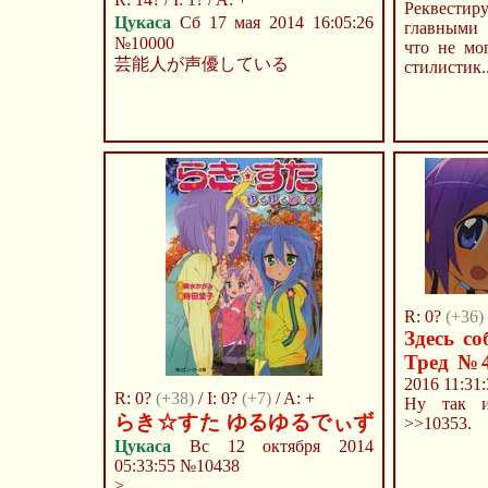
Реквест
Цукаса
Сб 17 мая 2014 16:05:26
главными 
№10000
что не мо
芸能人が声優している
стилистик..
R: 0?
(+36)
Здесь с
Тред №4
2016 11:31
R: 0?
(+38)
/ I: 0?
(+7)
/ A: +
Ну так и
らき☆すた ゆるゆるでぃず
>>10353.
Цукаса
Вс 12 октября 2014
05:33:55
№10438
>