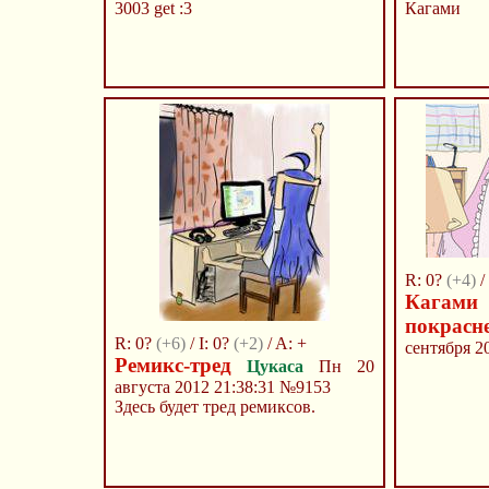
3003 get :3
Кагами
R: 0?
(+4)
/ 
Кагами 
покрасн
R: 0?
(+6)
/ I: 0?
(+2)
/ A: +
сентября 2
Ремикс-тред
Цукаса
Пн 20
августа 2012 21:38:31
№9153
Здесь будет тред ремиксов.