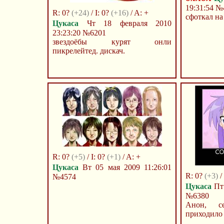
19:31:54
№
R: 0?
(+24)
/ I: 0?
(+16)
/ A: +
сфоткал на
Цукаса
Чт 18 февраля 2010
23:23:20
№6201
звездоёбы курят онли
пикрелейтед. дискач.
R: 0?
(+5)
/ I: 0?
(+1)
/ A: +
Цукаса
Вт 05 мая 2009 11:26:01
R: 0?
(+3)
/ 
№4574
Цукаса
Пт 
№6380
Анон, с
приходило .