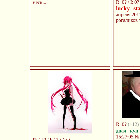
R: 0? / I: 0?
неск...
lucky st
апреля 201
рогаликов 
R: 0?
(+12)
двач кун
15:27:05
№
R: 14? / I: 1? / A: +