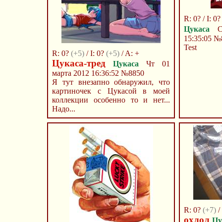
R: 0? / I: 0? 
Цукаса
Ср
15:35:05
№
Test
R: 0?
(+5)
/ I: 0?
(+5)
/ A: +
Цукаса-тред
Цукаса
Чт 01
марта 2012 16:36:52
№8850
Я тут внезапно обнаружил, что
картиночек с Цукасой в моей
коллекции особенно то и нет...
Надо...
R: 0?
(+7)
/
охлол
Цу