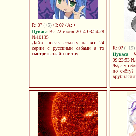
R: 0?
(+5)
/ I: 0? / A: +
Цукаса
Вс 22 июня 2014 03:54:28
№10135
Дайте позязя ссылку на все 24
R: 0?
(+19)
серии с русскими сабами а то
смотреть олайн не тру
Цукаса
Чт
09:23:53
№
/ls/, а у т
по счёту?
врубился ли