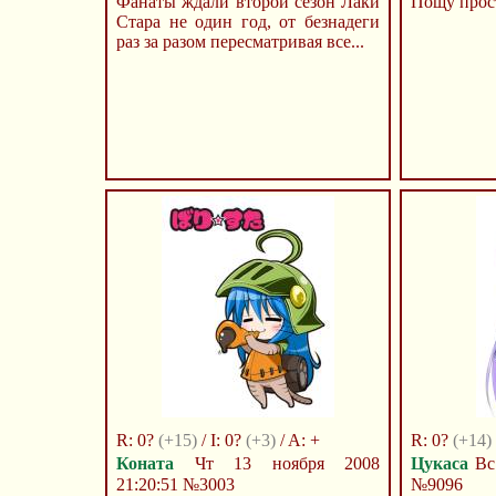
Фанаты ждали второй сезон Лаки
Пощу прост
Стара не один год, от безнадеги
раз за разом пересматривая все...
R: 0?
(+15)
/ I: 0?
(+3)
/ A: +
R: 0?
(+14)
Коната
Чт 13 ноября 2008
Цукаса
Вс 
21:20:51
№3003
№9096