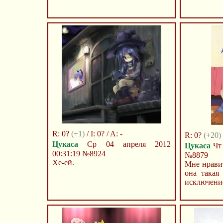
R: 0?
(+1)
/ I: 0? / A: -
R: 0?
(+20)
Цукаса
Ср 04 апреля 2012
Цукаса
Чт 
00:31:19
№8924
№8879
Хе-ей.
Мне нравит
она такая 
исключение