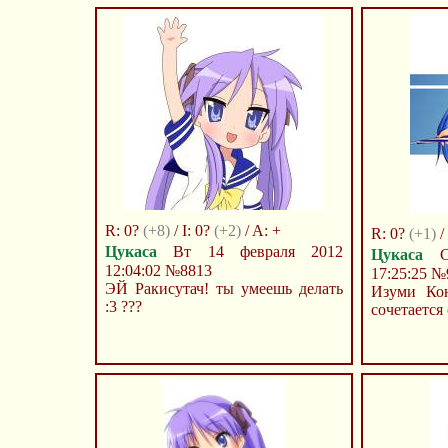
R: 0?
(+8)
/ I: 0?
(+2)
/ A: +
R: 0?
(+1)
/
Цукаса
Вт 14 февраля 2012
Цукаса
Сб
12:04:02
№8813
17:25:25
№
ЭЙ Ракисутач! ты умеешь делать
Изуми Кон
:3 ???
сочетается