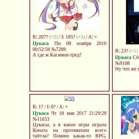
R: 207?
(+2)
/ I: 185?
(+1)
/ A: +
Цукаса
Пн 08 ноября 2010
00:52:58
№7288
R: 23?
(+1)
А где ж Кагамин-тред?
Цукаса
Сб 
№9108
Ну что же 
R: 1? / I: 0? / A: +
Цукаса
Чт 18 мая 2017 21:29:29
№11653
Цукасы, а в какие игры играла
Коната на протяжении всего
тайтла? Помню какая-то RPG,