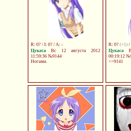
R: 0? / I: 0? / A: -
R: 0?
(+1)
/ 
Цукаса
Вс 12 августа 2012
Цукаса
Вс
11:59:36
№9144
00:19:12
№
Ногами.
>>9141