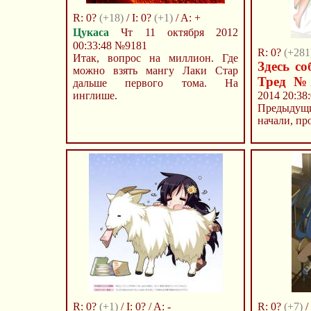
R: 0?
(+18)
/ I: 0?
(+1)
/ A: +
Цукаса
Чт 11 октября 2012
00:33:48
№9181
R: 0?
(+281
Итак, вопрос на миллион. Где
Здесь с
можно взять мангу Лаки Стар
Тред №
дальше первого тома. На
инглише.
2014 20:38
Предыдущ
начали, пр
R: 0?
(+1)
/ I: 0? / A: -
R: 0?
(+7)
/