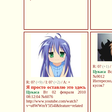
R: 0?
(+1)
/ 
Цукаса
Вс 
№9012
Интересн
R: 0?
(+9)
/ I: 0?
(+2)
/ A: +
кусок?
Я просто оставлю это здесь
Цукаса
Вт 02 февраля 2010
08:12:04
№6076
http://www.youtube.com/watch?
v=u8WWmY5l54I&feature=related