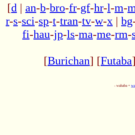
[
d
|
an
-
b
-
bro
-
fr
-
gf
-
hr
-
l
-
m
-
m
r
-
s
-
sci
-
sp
-
t
-
tran
-
tv
-
w
-
x
|
bg
fi
-
hau
-
jp
-
ls
-
ma
-
me
-
rm
-
[
Burichan
] [
Futaba
- wahaba +
wa