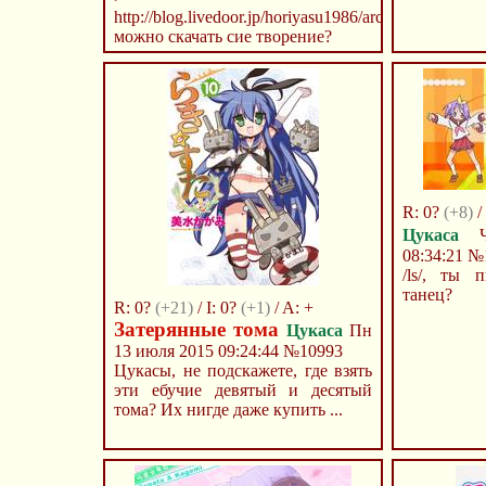
http://blog.livedoor.jp/horiyasu1986/archives/512796
можно скачать сие творение?
R: 0?
(+8)
/ 
Цукаса
Чт
08:34:21
№
/ls/, ты 
танец?
R: 0?
(+21)
/ I: 0?
(+1)
/ A: +
Затерянные тома
Цукаса
Пн
13 июля 2015 09:24:44
№10993
Цукасы, не подскажете, где взять
эти ебучие девятый и десятый
тома? Их нигде даже купить ...