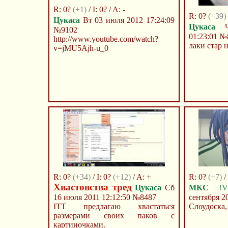
R: 0?
(+1)
/ I: 0? / A: -
R: 0?
(+39)
Цукаса
Вт 03 июля 2012 17:24:09
Цукаса
Чт
№9102
01:23:01
№
http://www.youtube.com/watch?
лаки стар 
v=jMU5Ajh-u_0
R: 0?
(+34)
/ I: 0?
(+12)
/ A: +
R: 0?
(+7)
/
Хвастовства тред
Цукаса
Сб
MKC
!
16 июля 2011 12:12:50
№8487
сентября 2
ITT предлагаю хвастаться
Слоудоска,
размерами своих паков с
картиночками.