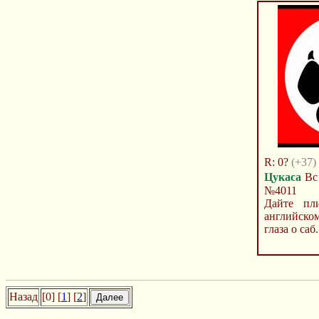
R: 0?
(+37)
Цукаса
Вс 
№4011
Дайте пл
английско
глаза о саб.
Назад
[0] [
1
] [
2
]