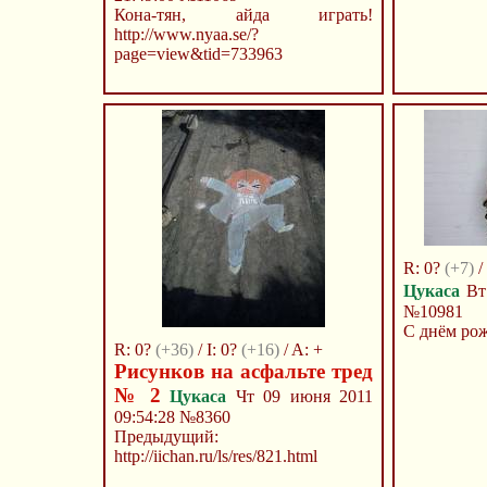
Кона-тян, айда играть!
http://www.nyaa.se/?
page=view&tid=733963
R: 0?
(+7)
/ 
Цукаса
Вт 
№10981
С днём рож
R: 0?
(+36)
/ I: 0?
(+16)
/ A: +
Рисунков на асфальте тред
№ 2
Цукаса
Чт 09 июня 2011
09:54:28
№8360
Предыдущий:
http://iichan.ru/ls/res/821.html