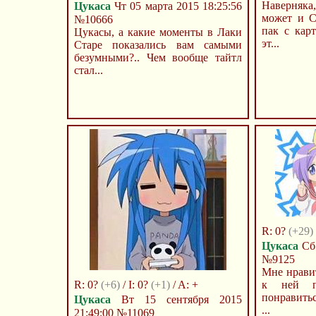
Наверняка
Цукаса
Чт 05 марта 2015 18:25:56
может и С
№10666
пак с кар
Цукасы, а какие моменты в Лаки
эт...
Старе показались вам самыми
безумными?.. Чем вообще тайтл
стал...
R: 0?
(+29)
Цукаса
Сб 
№9125
Мне нравит
R: 0?
(+6)
/ I: 0?
(+1)
/ A: +
к ней п
понравитьс
Цукаса
Вт 15 сентября 2015
...
21:49:00
№11069