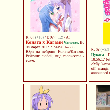
R: 0?
(+18)
/ I: 0?
(+12)
/ A: +
Коната х Кагами
Человек
Вс
04 марта 2012 21:44:41
№8865
R: 0?
(+52)
Юри на пейринг Коната/Кагами.
Цукаса
Пн
Рейтинг любой, вид творчества -
18:56:17
№
тоже.
>Miyakawa-
off manga
announced t