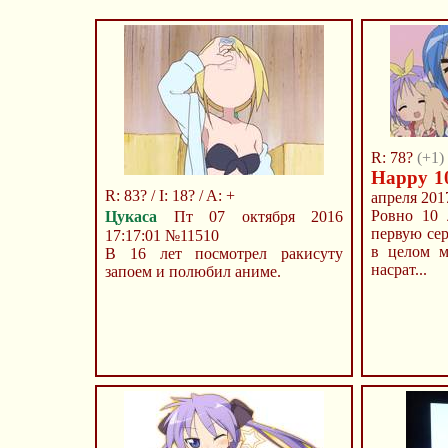
R: 78?
(+1)
Happy 10
R: 83? / I: 18? / A: +
апреля 201
Ровно 10 
Цукаса
Пт 07 октября 2016
первую сер
17:17:01
№11510
в целом м
В 16 лет посмотрел ракисуту
насрат...
запоем и полюбил аниме.