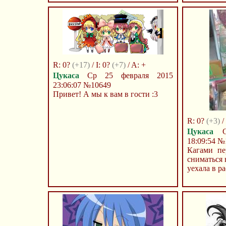
R: 0?
(+17)
/ I: 0?
(+7)
/ A: +
Цукаса
Ср 25 февраля 2015
23:06:07
№10649
Привет! А мы к вам в гости :3
R: 0?
(+3)
/ 
Цукаса
Ср
18:09:54
№
Кагами пер
сниматься 
уехала в р