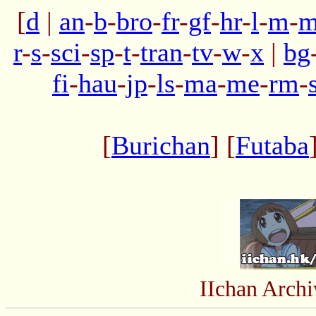
[
d
|
an
-
b
-
bro
-
fr
-
gf
-
hr
-
l
-
m
-
m
r
-
s
-
sci
-
sp
-
t
-
tran
-
tv
-
w
-
x
|
bg
fi
-
hau
-
jp
-
ls
-
ma
-
me
-
rm
-
[
Burichan
] [
Futaba
IIchan Arch