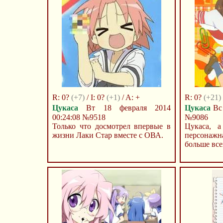
R: 0?
(+7)
/ I: 0?
(+1)
/ A: +
R: 0?
(+21)
Цукаса
Вт 18 февраля 2014
Цукаса
Вс 
00:24:08
№9518
№9086
Только что досмотрел впервые в
Цукаса, а
жизни Лаки Стар вместе с ОВА.
персонаж
больше всех