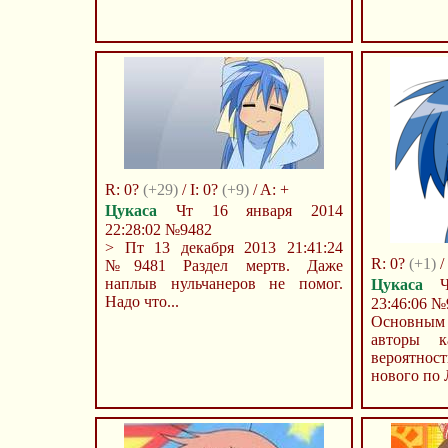
R: 0?
(+29)
/ I: 0?
(+9)
/ A: +
Цукаса
Чт 16 января 2014
22:28:02
№9482
> Пт 13 декабря 2013 21:41:24
R: 0?
(+1)
/ 
№9481 Раздел мертв. Даже
наплыв нульчанеров не помог.
Цукаса
Чт
Надо что...
23:46:06
№
Основным
авторы 
вероятнос
нового по 