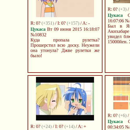
R: 0?
(+3)
/
Цукаса
Сб
16:07:06
№
R: 0?
(+351)
/ I: 0?
(+157)
/ A: -
Был в Я
Цукаса
Вт 09 июня 2015 16:18:07
Акихабар
№10832
увидел блю
Куда пропала рулетка?
15000йен. Х
Прошерстил всю доску. Неужели
она утонула? Джве рулетки же
было!
R: 0?
(+6)
/
Цукаса
Ср
R: 0?
(+24)
/ I: 0?
(+14)
/ A: +
00:34:05
№