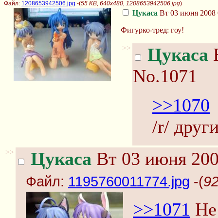
Файл:
1208653942506.jpg
-(
55 KB, 640x480, 1208653942506.jpg
)
Цукаса
Вт 03 июня 2008 
Фигурко-тред: гоу!
>>
Цукаса
В
No.1071
>>1070
/r/ друг
>>
Цукаса
Вт 03 июня 200
Файл:
1195760011774.jpg
-(
92
>>1071
Не 