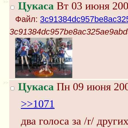
>>
Цукаса
Вт 03 июня 200
Файл:
3c91384dc957be8ac325
3c91384dc957be8ac325ae9abd3
>>
Цукаса
Пн 09 июня 200
>>1071
два голоса за /r/ други