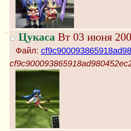
>>
Цукаса
Вт 03 июня 200
Файл:
cf9c900093865918ad98
cf9c900093865918ad980452ec2