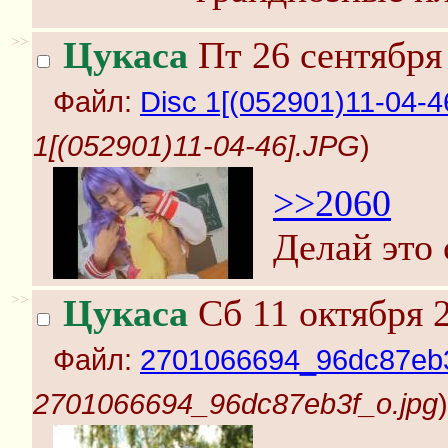
>>
Цукаса
Пт 26 сентября 
Файл:
Disc 1[(052901)11-04-4
1[(052901)11-04-46].JPG
)
>>2060
Делай это 
>>
Цукаса
Сб 11 октября 2
Файл:
2701066694_96dc87eb3
2701066694_96dc87eb3f_o.jpg
)