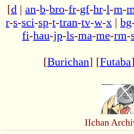
[
d
|
an
-
b
-
bro
-
fr
-
gf
-
hr
-
l
-
m
-
m
r
-
s
-
sci
-
sp
-
t
-
tran
-
tv
-
w
-
x
|
bg
fi
-
hau
-
jp
-
ls
-
ma
-
me
-
rm
-
[
Burichan
] [
Futaba
IIchan Arch