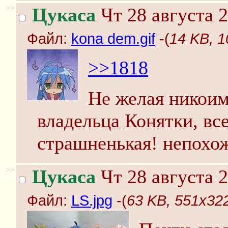
>>
Цукаса
Чт 28 августа 2
Файл:
kona dem.gif
-(
14 KB, 1
>>1818
Не желая никоим
владельца Конятки, вс
страшненькая! непохо
>>
Цукаса
Чт 28 августа 2
Файл:
LS.jpg
-(
63 KB, 551x322