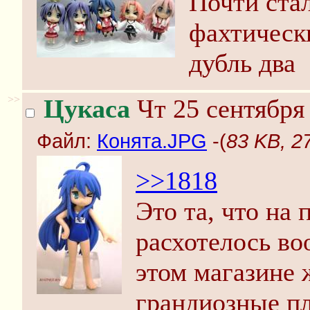
Почти ста
фахтически
дубль два
>>
Цукаса
Чт 25 сентября 
Файл:
Конята.JPG
-(
83 KB, 2
>>1818
Это та, что на
расхотелось во
этом магазине 
грандиозные п