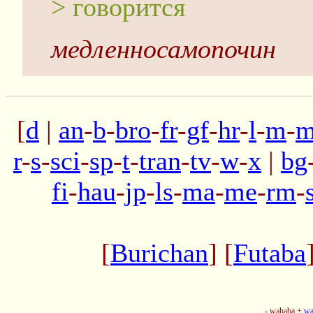
> говорится
медленносамопочин
[
d
|
an
-
b
-
bro
-
fr
-
gf
-
hr
-
l
-
m
-
m
r
-
s
-
sci
-
sp
-
t
-
tran
-
tv
-
w
-
x
|
bg
fi
-
hau
-
jp
-
ls
-
ma
-
me
-
rm
-
[
Burichan
] [
Futaba
- wahaba +
wa