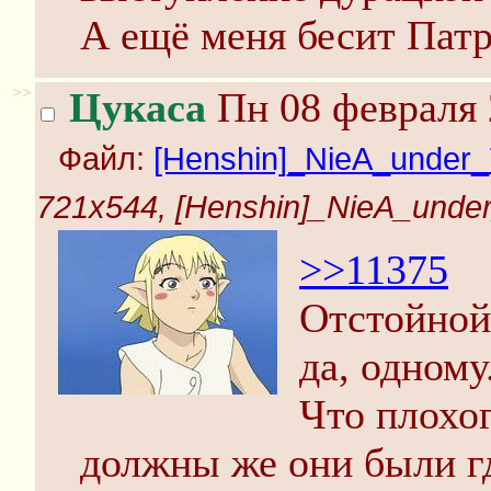
А ещё меня бесит Патр
>>
Цукаса
Пн 08 февраля 
Файл:
[Henshin]_NieA_under_
721x544, [Henshin]_NieA_under
>>11375
Отстойной
да, одному
Что плохог
должны же они были г