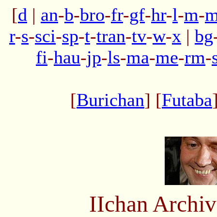
[
d
|
an
-
b
-
bro
-
fr
-
gf
-
hr
-
l
-
m
-
m
r
-
s
-
sci
-
sp
-
t
-
tran
-
tv
-
w
-
x
|
bg
fi
-
hau
-
jp
-
ls
-
ma
-
me
-
rm
-
[
Burichan
] [
Futaba
IIchan Archi