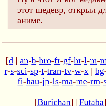
этот шедевр, открыл дл
аниме.
[
d
|
an
-
b
-
bro
-
fr
-
gf
-
hr
-
l
-
m
-
m
r
-
s
-
sci
-
sp
-
t
-
tran
-
tv
-
w
-
x
|
bg
fi
-
hau
-
jp
-
ls
-
ma
-
me
-
rm
-
[
Burichan
] [
Futaba