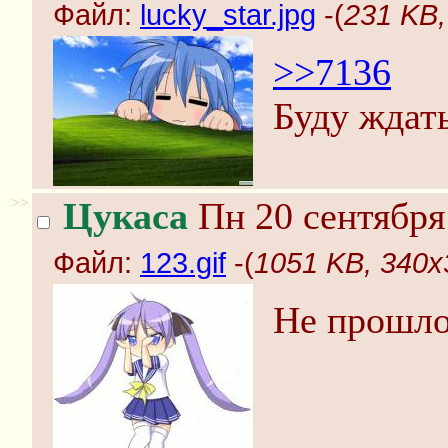
Файл:
lucky_star.jpg
-(
231 KB,
>>7136
Буду ждать
>>
Цукаса
Пн 20 сентября
Файл:
123.gif
-(
1051 KB, 340x3
Не прошло