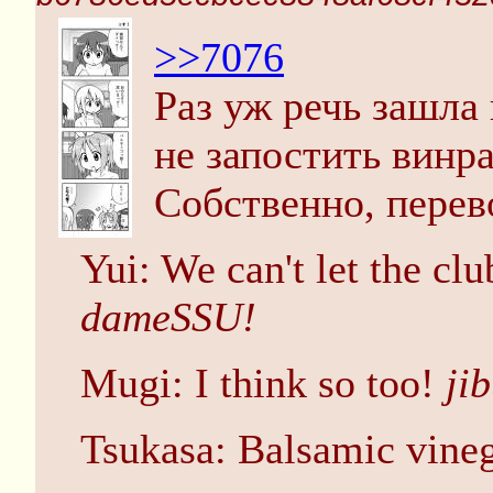
>>7076
Раз уж речь зашла 
не запостить винр
Собственно, перев
Yui: We can't let the cl
dameSSU!
Mugi: I think so too!
ji
Tsukasa: Balsamic vine