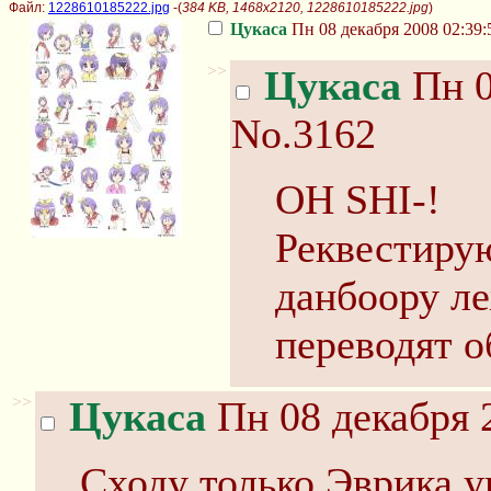
Файл:
1228610185222.jpg
-(
384 KB, 1468x2120, 1228610185222.jpg
)
Цукаса
Пн 08 декабря 2008 02:39:
>>
Цукаса
Пн 0
No.3162
OH SHI-!
Реквестирую
данбоору ле
переводят о
>>
Цукаса
Пн 08 декабря 
Сходу только Эврика уг