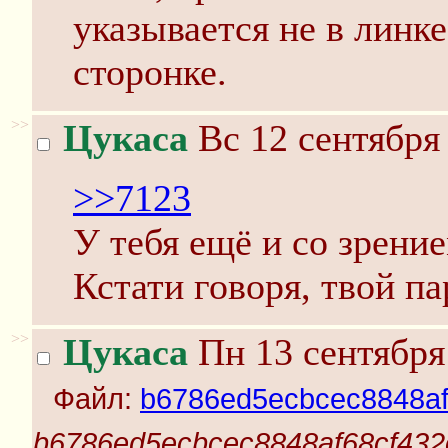
указывается не в линке
сторонке.
>>
Цукаса
Вс 12 сентября 
>>7123
У тебя ещё и со зрени
Кстати говоря, твой п
>>
Цукаса
Пн 13 сентября
Файл:
b6786ed5ecbcec8848af
b6786ed5ecbcec8848af68cf432