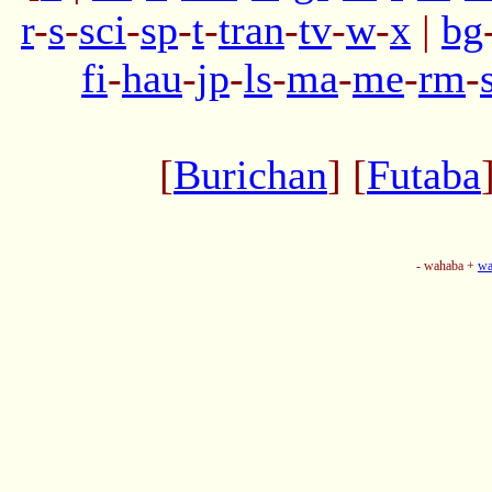
r
-
s
-
sci
-
sp
-
t
-
tran
-
tv
-
w
-
x
|
bg
fi
-
hau
-
jp
-
ls
-
ma
-
me
-
rm
-
[
Burichan
] [
Futaba
- wahaba +
wa