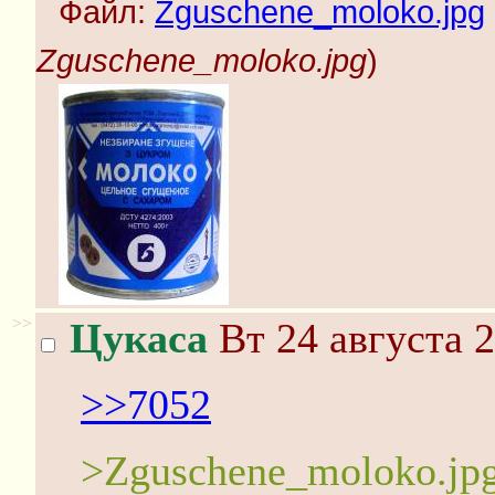
Файл:
Zguschene_moloko.jpg
Zguschene_moloko.jpg
)
>>
Цукаса
Вт 24 августа 2
>>7052
>Zguschene_moloko.jp