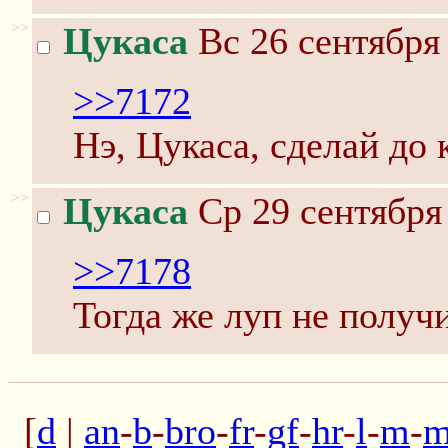
>>
Цукаса
Вс 26 сентября 
>>7172
Нэ, Цукаса, сделай до 
>>
Цукаса
Ср 29 сентября
>>7178
Тогда же луп не получи
[
d
|
an
-
b
-
bro
-
fr
-
gf
-
hr
-
l
-
m
-
m