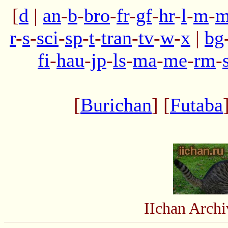
[
d
|
an
-
b
-
bro
-
fr
-
gf
-
hr
-
l
-
m
-
m
r
-
s
-
sci
-
sp
-
t
-
tran
-
tv
-
w
-
x
|
bg
fi
-
hau
-
jp
-
ls
-
ma
-
me
-
rm
-
[
Burichan
] [
Futaba
IIchan Arch