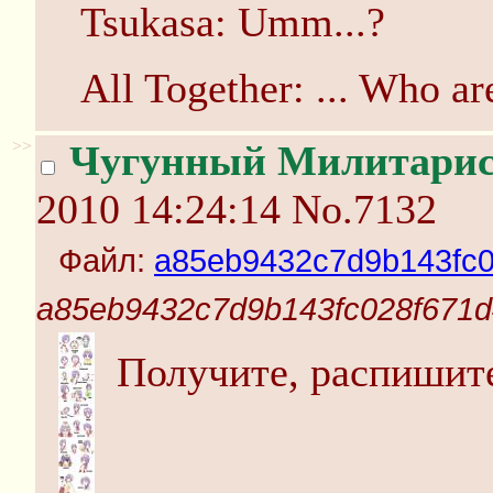
Tsukasa: Umm...?
All Together: ... Who ar
>>
Чугунный Милитари
2010 14:24:14
No.7132
Файл:
a85eb9432c7d9b143fc0
a85eb9432c7d9b143fc028f671d
Получите, распишит