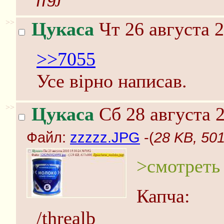
>>
Цукаса
Чт 26 августа 2
>>7055
Усе вірно написав.
>>
Цукаса
Сб 28 августа 2
Файл:
zzzzz.JPG
-(
28 KB, 50
>смотреть
Капча:
/threalb