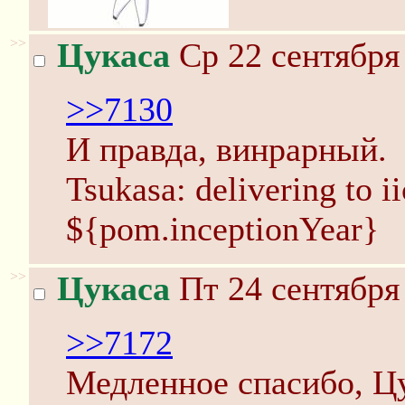
>>
Цукаса
Ср 22 сентября
>>7130
И правда, винрарный.
Tsukasa: delivering to i
${pom.inceptionYear}
>>
Цукаса
Пт 24 сентября
>>7172
Медленное спасибо, Цу