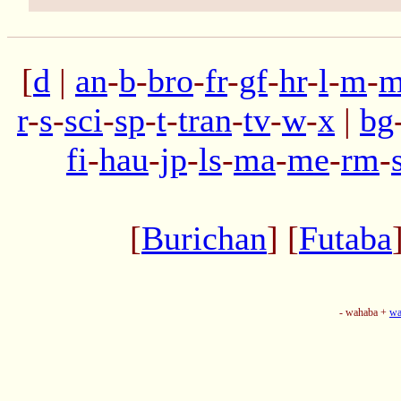
[
d
|
an
-
b
-
bro
-
fr
-
gf
-
hr
-
l
-
m
-
m
r
-
s
-
sci
-
sp
-
t
-
tran
-
tv
-
w
-
x
|
bg
fi
-
hau
-
jp
-
ls
-
ma
-
me
-
rm
-
[
Burichan
] [
Futaba
- wahaba +
wa