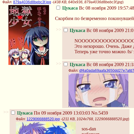
Файл:
879a4036d8bebc3f.jpg
-(
438 KB, 640x936, 879a4036d8bebc3f.jpg
)
Цукаса
Вс 08 ноября 2009 19:57:4
Скорбим по безвременно покинувшей н
>>
Цукаса
Вс 08 ноября 2009 21:0
NOOOOOOOOOOOOOOOO
Это нехорошо. Очень. Даже 
Теперь уже точно можно /ls/ 
>>
Цукаса
Вс 08 ноября 2009 21:1
Файл:
df4a0ada69aafa3650dd27e7afd7
>>
Цукаса
Пн 09 ноября 2009 13:03:03
No.5459
Файл:
1229066888520.jpg
-(
211 KB, 1024x768, 1229066888520.jpg
)
sos-dan