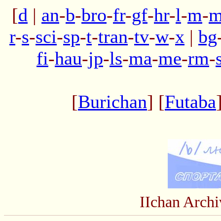
[
d
|
an
-
b
-
bro
-
fr
-
gf
-
hr
-
l
-
m
-
m
r
-
s
-
sci
-
sp
-
t
-
tran
-
tv
-
w
-
x
|
bg
fi
-
hau
-
jp
-
ls
-
ma
-
me
-
rm
-
[
Burichan
] [
Futaba
IIchan Arch