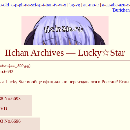
o
-
old_o
-
p
-
ph
-
r
-
s
-
sci
-
sp
-
t
-
tran
-
tv
-
w
-
x
|
bg
-
vg
|
au
-
mo
-
tr
|
a
-
aa
-
abe
-
azu
-
c
[
Burichan
IIchan Archives — Lucky☆Star
ckvntfpeo_500.jpg
)
o.6692
 - а Lucky Star вообще официально переиздавался в России? Если 
38
No.6693
DVD.
03
No.6696