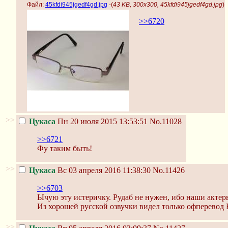
Файл:
45kfdi945jgedf4gd.jpg
-(
43 KB, 300x300, 45kfdi945jgedf4gd.jpg
)
>>6720
>>
Цукаса
Пн 20 июля 2015 13:53:51
No.11028
>>6721
Фу таким быть!
>>
Цукаса
Вс 03 апреля 2016 11:38:30
No.11426
>>6703
Ычую эту истеричку. Рудаб не нужен, ибо наши актеры
Из хорошей русской озвучки видел только офперевод В
>>