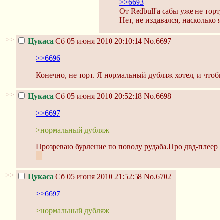
>>6693
От Redbull'а сабы уже не торт
Нет, не издавался, насколько 
>>
Цукаса
Сб 05 июня 2010 20:10:14
No.6697
>>6696
Конечно, не торт. Я нормальный дубляж хотел, и что
>>
Цукаса
Сб 05 июня 2010 20:52:18
No.6698
>>6697
>нормальный дубляж
Прозреваю бурление по поводу рудаба.Про двд-плеер я
:3
>>
Цукаса
Сб 05 июня 2010 21:52:58
No.6702
>>6697
>нормальный дубляж