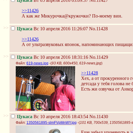
Цукаса
Вт 05 апреля 2016 03:09:37
No.11427
>>11426
А как же Микурочка@кружочки? По-моему вин.
>>
Цукаса
Вс 10 апреля 2016 11:26:07
No.11428
>>11426
А от ультразвуковых японок, напоминающих пищащих т
>>
Цукаса
Вс 10 апреля 2016 18:31:16
No.11429
Файл:
619-news.jpg
-(
93 KB, 600x450, 619-news.jpg
)
>>11428
Хех, а от прокуренного
детсада у тебя голова не 
Есть жи озвучка от Анкор
>>
Цукаса
Вс 10 апреля 2016 18:43:54
No.11430
Файл:
1350561895-slmFVpMnWY.jpg
-(
101 KB, 700x539, 1350561895
Еще забыл упомянуть в
>