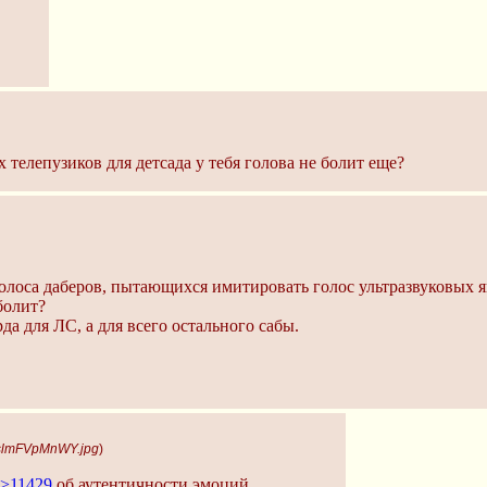
елепузиков для детсада у тебя голова не болит еще?
 голоса даберов, пытающихся имитировать голос ультразвуковы
болит?
да для ЛС, а для всего остального сабы.
-slmFVpMnWY.jpg
)
>11429
об аутентичности эмоций