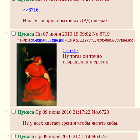
>>6716
И да, я говорю о бытовых ДВД плеерах
>>
Цукаса
Пн 07 июня 2010 19:09:02
No.6719
Файл:
jsdf5jfgj5u887tgje.jpg
-(
10 KB, 219x341, jsdf5jfgj5u887tgje.jpg
)
>>6717
Ну тогда он точно
извращенец и еретик!
>>
Цукаса
Ср 09 июня 2010 21:17:22
No.6720
Не у всех хватает зрения чтобы читать сабы.
>>
Цукаса
Ср 09 июня 2010 21:51:14
No.6721