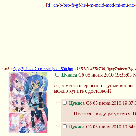
[
d
|
an
-
b
-
bro
-
fr
-
gf
-
hr
-
l
-
m
-
maid
-
med
-
mi
-
mu
-
ne
-
Файл:
9gvy7pfbsae7qqxckvntfpeo_500.jpg
-(
165 KB, 455x700, 9gvy7pfbsae7qqx
Цукаса
Сб 05 июня 2010 19:33:03
N
/ls/, у меня совершенно глупый вопрос
можно купить с доставкой?
>>
Цукаса
Сб 05 июня 2010 19:37:
Имеется в виду, разумеется, 
>>
Цукаса
Сб 05 июня 2010 19:54: