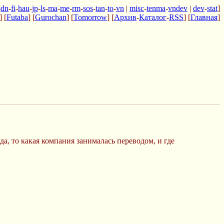
-
dn
-
fi
-
hau
-
jp
-
ls
-
ma
-
me
-
rm
-
sos
-
tan
-
to
-
vn
|
misc
-
tenma
-
vndev
|
dev
-
stat
]
] [
Futaba
] [
Gurochan
] [
Tomorrow
] [
Архив
-
Каталог
-
RSS
] [
Главная
]
да, то какая компания занималась переводом, и где