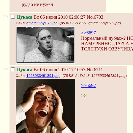
рудаб не нужен
>>
Цукаса
Вс 06 июня 2010 02:08:27
No.6703
Файл:
gf5dfh65hyt876.jpg
-(
85 KB, 621x397, gf5dfh65hyt876.jpg
)
>>6697
Нормальный дубляж?
НАМЕРЕННО, ДА?! А
ТОЛСТУХИ ОЗВУЧИВ
>>
Цукаса
Вс 06 июня 2010 17:10:53
No.6711
Файл:
1263933461391.png
-(
78 KB, 247x248, 1263933461391.png
)
>>6697
>Я