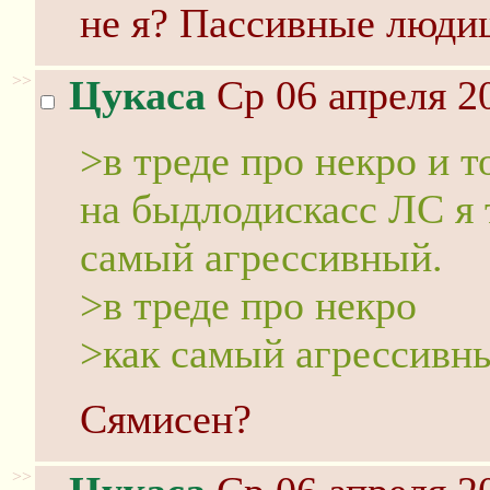
не я? Пассивные люди
>>
Цукаса
Ср 06 апреля 20
>в треде про некро и 
на быдлодискасс ЛС я 
самый агрессивный.
>в треде про некро
>как самый агрессивн
Сямисен?
>>