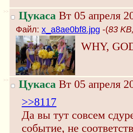
>>
Цукаса
Вт 05 апреля 20
Файл:
x_a8ae0bf8.jpg
-(
83 KB
WHY, GOD
>>
Цукаса
Вт 05 апреля 20
>>8117
Да вы тут совсем сдур
событие, не соответс