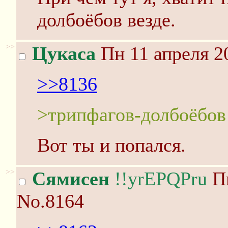
долбоёбов везде.
>>
Цукаса
Пн 11 апреля 2
>>8136
>трипфагов-долбоёбов
Вот ты и попался.
>>
Сямисен
!!yrEPQPru
Пн
No.8164