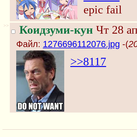
epic fail
>>
Коидзуми-кун
Чт 28 ап
Файл:
1276696112076.jpg
-(
2
>>8117