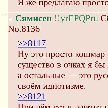
Я же предлагаю просто
>>
Сямисен
!!yrEPQPru
Сб
No.8136
>>8117
Ну это просто кошмар к
существо в очках я бы х
а остальные — это рус
своём идиотизме.
>>8121
При чём тут я, хватит 