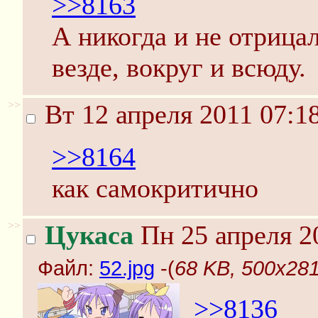
>>8163
А никогда и не отрица
везде, вокруг и всюду.
>>
Вт 12 апреля 2011 07:1
>>8164
как самокритично
>>
Цукаса
Пн 25 апреля 2
Файл:
52.jpg
-(
68 KB, 500x281
>>8136