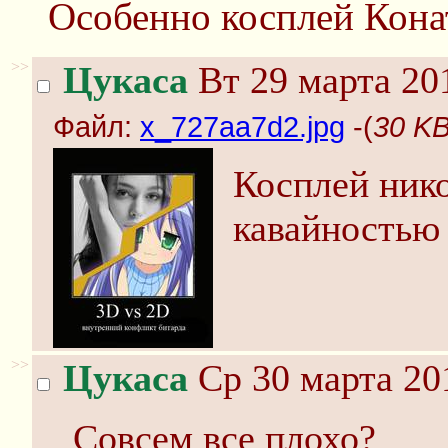
Особенно косплей Конат
>>
Цукаса
Вт 29 марта 20
Файл:
x_727aa7d2.jpg
-(
30 KB
Косплей нико
кавайностью
>>
Цукаса
Ср 30 марта 20
Совсем все плохо?