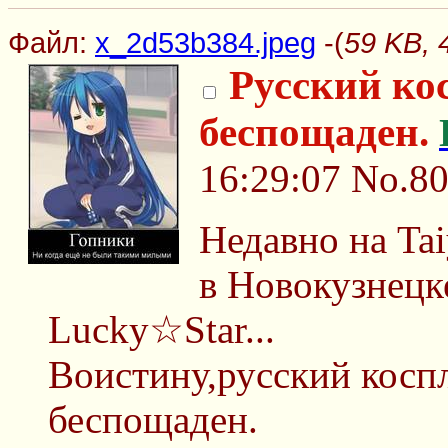
Файл:
x_2d53b384.jpeg
-(
59 KB, 
Русский ко
беспощаден.
16:29:07
No.8
Недавно на Ta
в Новокузнецк
Lucky☆Star...
Воистину,русский косп
беспощаден.