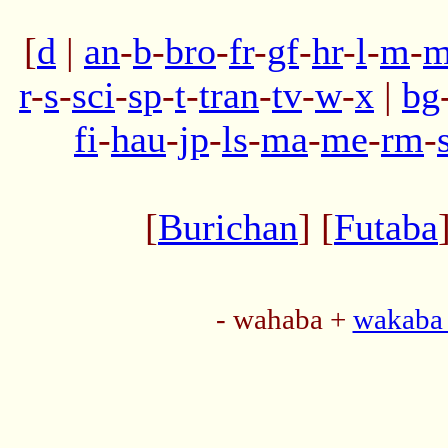
[
d
|
an
-
b
-
bro
-
fr
-
gf
-
hr
-
l
-
m
-
m
r
-
s
-
sci
-
sp
-
t
-
tran
-
tv
-
w
-
x
|
bg
fi
-
hau
-
jp
-
ls
-
ma
-
me
-
rm
-
[
Burichan
] [
Futaba
- wahaba +
wakaba 