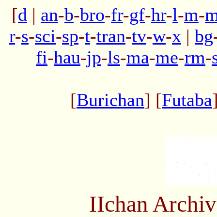
[
d
|
an
-
b
-
bro
-
fr
-
gf
-
hr
-
l
-
m
-
m
r
-
s
-
sci
-
sp
-
t
-
tran
-
tv
-
w
-
x
|
bg
fi
-
hau
-
jp
-
ls
-
ma
-
me
-
rm
-
[
Burichan
] [
Futaba
IIchan Archi