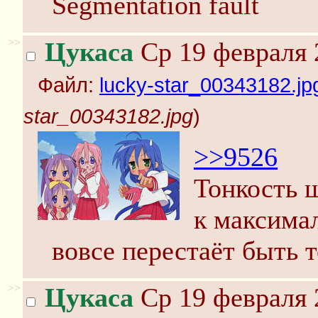
Segmentation fault
>>
Цукаса
Ср 19 февраля 
Файл:
lucky-star_00343182.jp
star_00343182.jpg
)
>>9526
Тонкость 
к максима
вовсе перестаёт быть 
>>
Цукаса
Ср 19 февраля 