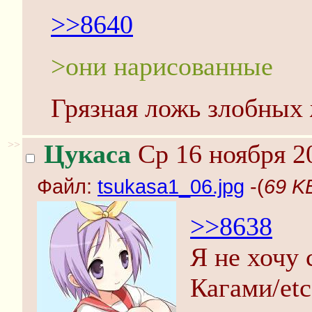
>>8640
>они нарисованные
Грязная ложь злобных
>>
Цукаса
Ср 16 ноября 2
Файл:
tsukasa1_06.jpg
-(
69 K
>>8638
Я не хочу 
Кагами/etc