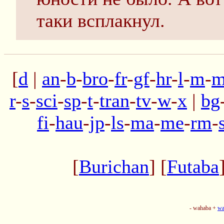
таки всплакнул.
[
d
|
an
-
b
-
bro
-
fr
-
gf
-
hr
-
l
-
m
-
m
r
-
s
-
sci
-
sp
-
t
-
tran
-
tv
-
w
-
x
|
bg
fi
-
hau
-
jp
-
ls
-
ma
-
me
-
rm
-
[
Burichan
] [
Futaba
- wahaba +
wa