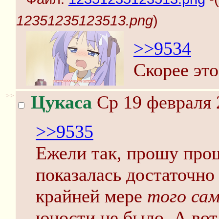
12351235123513.png
)
>>9534
Скорее это
>>
Цукаса
Ср 19 февраля 
>>9535
Ежели так, прошу про
показалась достаточно
крайней мере
того сам
юности не было. А вот