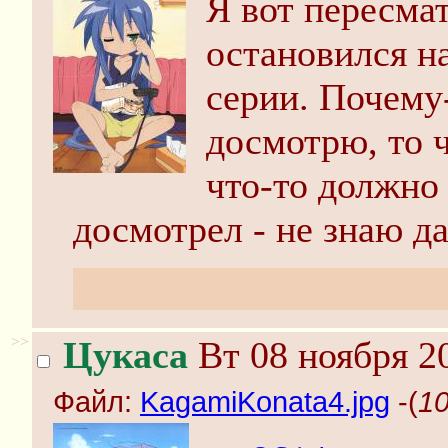
Я вот пересма
остановился н
серии. Почему-
досмотрю, то 
что-то должно 
досмотрел - не знаю д
Что бы могла значить к
>>
Цукаса
Вт 08 ноября 2
Файл:
KagamiKonata4.jpg
-(
10