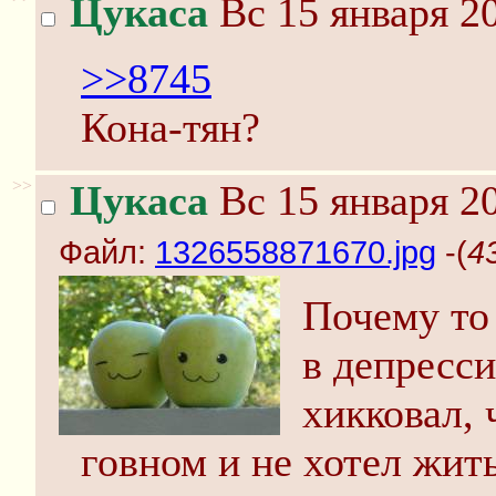
Цукаса
Вс 15 января 20
>>8745
Кона-тян?
>>
Цукаса
Вс 15 января 20
Файл:
1326558871670.jpg
-(
4
Почему то 
в депресси
хикковал,
говном и не хотел жит