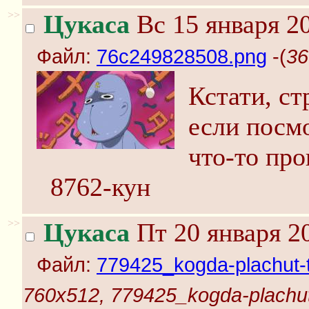
>>
Цукаса
Вс 15 января 20
Файл:
76c249828508.png
-(
36
Кстати, ст
если посм
что-то про
8762-кун
>>
Цукаса
Пт 20 января 2
Файл:
779425_kogda-plachut-t
760x512, 779425_kogda-plachut-