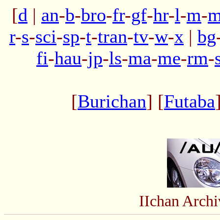
[
d
|
an
-
b
-
bro
-
fr
-
gf
-
hr
-
l
-
m
-
m
r
-
s
-
sci
-
sp
-
t
-
tran
-
tv
-
w
-
x
|
bg
fi
-
hau
-
jp
-
ls
-
ma
-
me
-
rm
-
[
Burichan
] [
Futaba
IIchan Arch