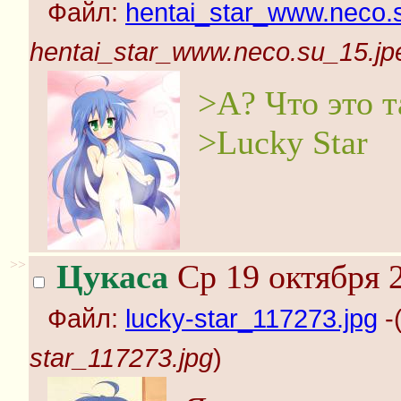
Файл:
hentai_star_www.neco.
hentai_star_www.neco.su_15.jp
>А? Что это т
>Lucky Star
>>
Цукаса
Ср 19 октября 2
Файл:
lucky-star_117273.jpg
-
star_117273.jpg
)