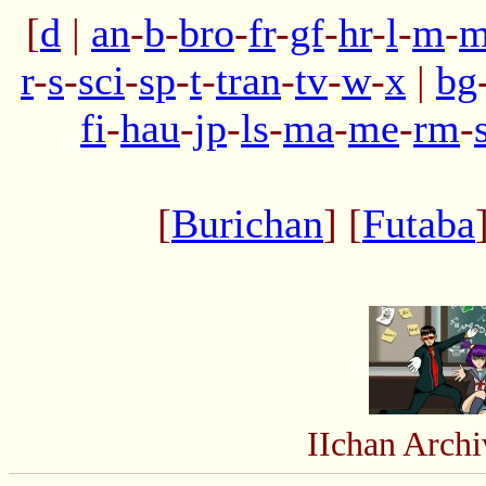
[
d
|
an
-
b
-
bro
-
fr
-
gf
-
hr
-
l
-
m
-
m
r
-
s
-
sci
-
sp
-
t
-
tran
-
tv
-
w
-
x
|
bg
fi
-
hau
-
jp
-
ls
-
ma
-
me
-
rm
-
[
Burichan
] [
Futaba
IIchan Arch