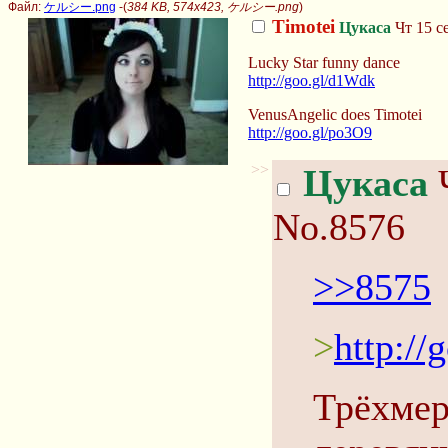
Файл:
ケルシー.png
-(
384 KB, 574x423, ケルシー.png
)
Timotei
Цукаса
Чт 15 с
Lucky Star funny dance
http://goo.gl/d1Wdk
VenusAngelic does Timotei
http://goo.gl/po3O9
>>
Цукаса
Ч
No.8576
>>8575
>
http:/
Трёхмер