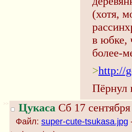
деревян
(хотя, м
рассинх
в юбке, 
более-м
>
http://
Пёрнул 
>>
Цукаса
Сб 17 сентября 
Файл:
super-cute-tsukasa.jpg