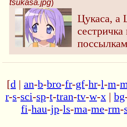
tsukasa.jpg
)
Цукаса, а 
сестричка 
поссылкам
[
d
|
an
-
b
-
bro
-
fr
-
gf
-
hr
-
l
-
m
-
m
r
-
s
-
sci
-
sp
-
t
-
tran
-
tv
-
w
-
x
|
bg
fi
-
hau
-
jp
-
ls
-
ma
-
me
-
rm
-