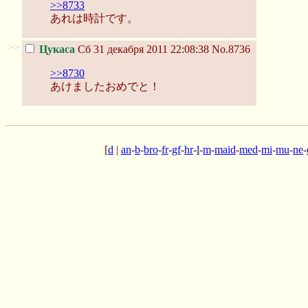
>>8733
あれは時計です。
>>
Цукаса
Сб 31 декабря 2011 22:08:38
No.8736
>>8730
あけましたおめでと！
[
d
|
an
-
b
-
bro
-
fr
-
gf
-
hr
-
l
-
m
-
maid
-
med
-
mi
-
mu
-
ne
-