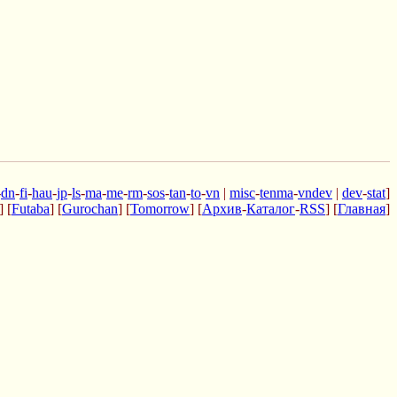
-
dn
-
fi
-
hau
-
jp
-
ls
-
ma
-
me
-
rm
-
sos
-
tan
-
to
-
vn
|
misc
-
tenma
-
vndev
|
dev
-
stat
]
] [
Futaba
] [
Gurochan
] [
Tomorrow
] [
Архив
-
Каталог
-
RSS
] [
Главная
]