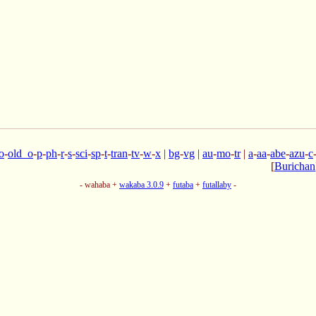
o
-
old_o
-
p
-
ph
-
r
-
s
-
sci
-
sp
-
t
-
tran
-
tv
-
w
-
x
|
bg
-
vg
|
au
-
mo
-
tr
|
a
-
aa
-
abe
-
azu
-
c
[
Burichan
- wahaba +
wakaba 3.0.9
+
futaba
+
futallaby
-