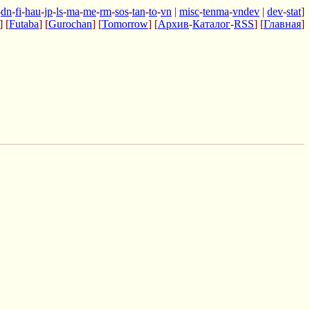
-
dn
-
fi
-
hau
-
jp
-
ls
-
ma
-
me
-
rm
-
sos
-
tan
-
to
-
vn
|
misc
-
tenma
-
vndev
|
dev
-
stat
]
] [
Futaba
] [
Gurochan
] [
Tomorrow
] [
Архив
-
Каталог
-
RSS
] [
Главная
]