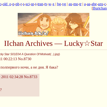
o
-
old_o
-
p
-
ph
-
r
-
s
-
sci
-
sp
-
t
-
tran
-
tv
-
w
-
x
|
bg
-
vg
|
au
-
mo
-
tr
|
a
-
aa
-
abe
-
azu
-
c
[
Burichan
IIchan Archives — Lucky☆Star
y Star S01E04 A Question Of Motivati(...).jpg
)
1 00:22:13
No.8730
 полпервого ночи, а не дня. Я бака?
 2011 02:34:28
No.8733
?