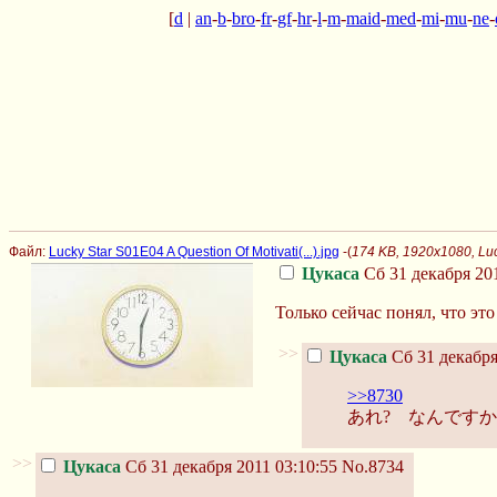
[
d
|
an
-
b
-
bro
-
fr
-
gf
-
hr
-
l
-
m
-
maid
-
med
-
mi
-
mu
-
ne
-
Файл:
Lucky Star S01E04 A Question Of Motivati(...).jpg
-(
174 KB, 1920x1080, Luck
Цукаса
Сб 31 декабря 201
Только сейчас понял, что это
>>
Цукаса
Сб 31 декабря
>>8730
あれ? なんですか
>>
Цукаса
Сб 31 декабря 2011 03:10:55
No.8734