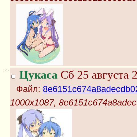
>>
Цукаса
Сб 25 августа 2
Файл:
8e6151c674a8adecdb02
1000x1087, 8e6151c674a8adec