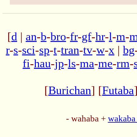
[
d
|
an
-
b
-
bro
-
fr
-
gf
-
hr
-
l
-
m
-
m
r
-
s
-
sci
-
sp
-
t
-
tran
-
tv
-
w
-
x
|
bg
fi
-
hau
-
jp
-
ls
-
ma
-
me
-
rm
-
[
Burichan
] [
Futaba
- wahaba +
wakaba 