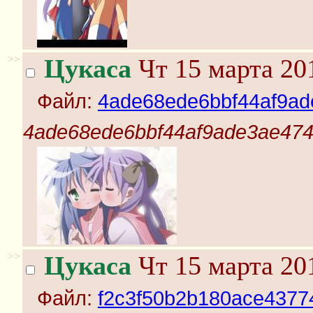
>>
Цукаса
Чт 15 марта 20
Файл:
4ade68ede6bbf44af9ad
4ade68ede6bbf44af9ade3ae474
>>
Цукаса
Чт 15 марта 20
Файл:
f2c3f50b2b180ace4377