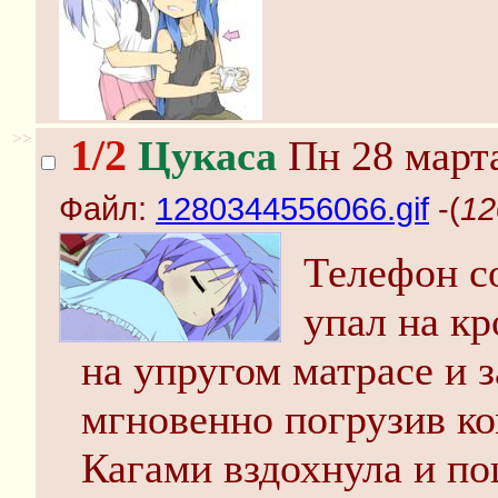
>>
1/2
Цукаса
Пн 28 марта
Файл:
1280344556066.gif
-(
12
Телефон со
упал на кр
на упругом матрасе и 
мгновенно погрузив ко
Кагами вздохнула и по