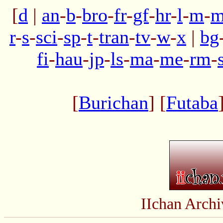
[
d
|
an
-
b
-
bro
-
fr
-
gf
-
hr
-
l
-
m
-
m
r
-
s
-
sci
-
sp
-
t
-
tran
-
tv
-
w
-
x
|
bg
fi
-
hau
-
jp
-
ls
-
ma
-
me
-
rm
-
[
Burichan
] [
Futaba
IIchan Arch