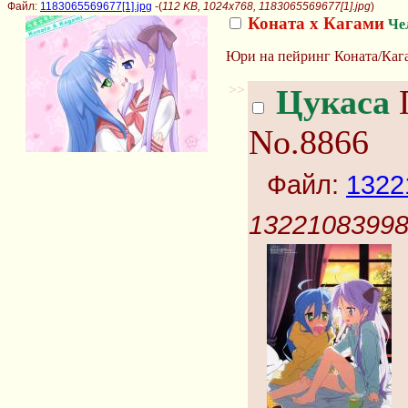
Файл:
1183065569677[1].jpg
-(
112 KB, 1024x768, 1183065569677[1].jpg
)
Коната х Кагами
Че
Юри на пейринг Коната/Кага
>>
Цукаса
П
No.8866
Файл:
1322
13221083998