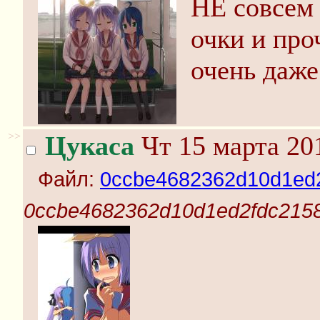
НЕ совсем 
очки и про
очень даже
>>
Цукаса
Чт 15 марта 20
Файл:
0ccbe4682362d10d1ed2
0ccbe4682362d10d1ed2fdc2158