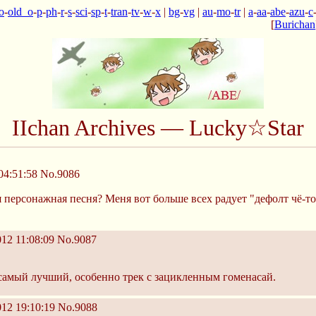
o
-
old_o
-
p
-
ph
-
r
-
s
-
sci
-
sp
-
t
-
tran
-
tv
-
w
-
x
|
bg
-
vg
|
au
-
mo
-
tr
|
a
-
aa
-
abe
-
azu
-
c
[
Burichan
IIchan Archives — Lucky☆Star
04:51:58
No.9086
я персонажная песня? Меня вот больше всех радует "дефолт чё-т
12 11:08:09
No.9087
самый лучший, особенно трек с зацикленным гоменасай.
12 19:10:19
No.9088