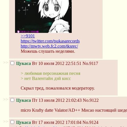
>>9101
https://twitter.com/tsukasarecords
http://mwtv.web.fc2.com/tksrec/
Можешь слушать неделями.
>>
Цукаса
Вт 10 июля 2012 22:51:51
No.9117
> любимая персонажная песня
> нет Валентайн дэй кисс
Скрыл тред, пожаловался модератору.
>>
Цукаса
Пт 13 июля 2012 21:02:43
No.9122
micro Krafty datte Valator/AD++ Мисао настоящий ше
>>
Цукаса
Вт 17 июля 2012 17:01:04
No.9124