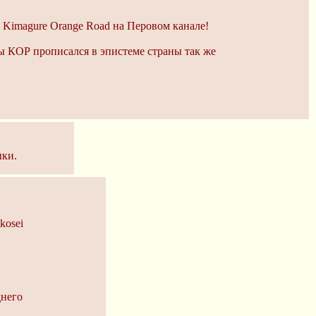
 Kimagure Orange Road на Перовом канале!
ы КОР прописался в эпистеме страны так же
ыки.
kosei
днего