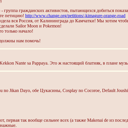
g
)
 - группа гражданских активистов, пытающихся добиться показа
те петицию!
http://www.change.org/petitions/-kimagure-orange-road
дела вся Россия, от Калининграда до Камчатки! Мы хотим чтоб
 сделали Sailor Moon и Pokemon!
о только начало!
 должны нам помочь!
Kekkon Nante sa Pappaya. Это ж настоящий блатняк, в плане муз
 no Jikan Dayo, обе Цукасины, Cosplay no Cocoroe, Default Joushi
т, первая так вообще сильнее всех (а также Makenai de из после
онажные.