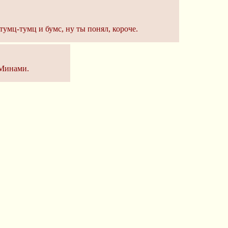
 тумц-тумц и бумс, ну ты понял, короче.
 Минами.