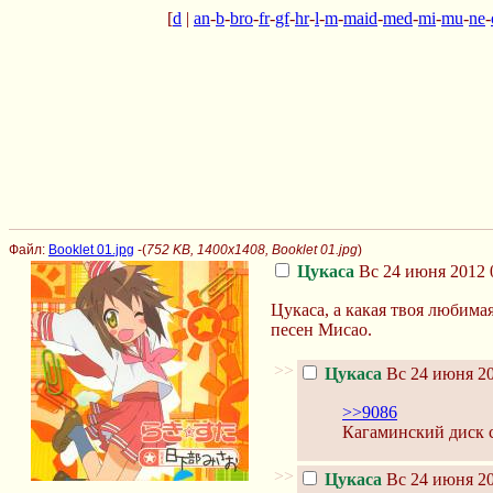
[
d
|
an
-
b
-
bro
-
fr
-
gf
-
hr
-
l
-
m
-
maid
-
med
-
mi
-
mu
-
ne
-
Файл:
Booklet 01.jpg
-(
752 KB, 1400x1408, Booklet 01.jpg
)
Цукаса
Вс 24 июня 2012 
Цукаса, а какая твоя любима
песен Мисао.
>>
Цукаса
Вс 24 июня 20
>>9086
Кагаминский диск 
>>
Цукаса
Вс 24 июня 20