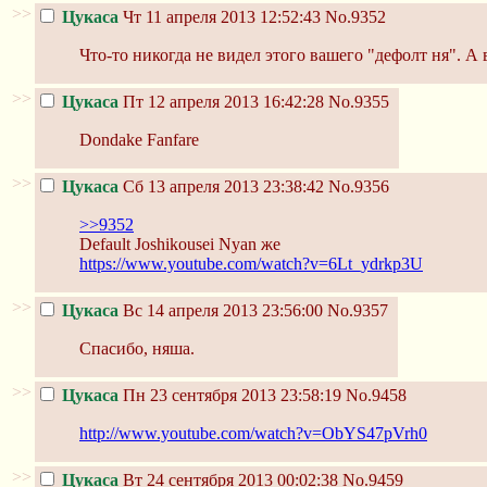
>>
Цукаса
Чт 11 апреля 2013 12:52:43
No.9352
Что-то никогда не видел этого вашего "дефолт ня". А 
>>
Цукаса
Пт 12 апреля 2013 16:42:28
No.9355
Dondake Fanfare
>>
Цукаса
Сб 13 апреля 2013 23:38:42
No.9356
>>9352
Default Joshikousei Nyan же
https://www.youtube.com/watch?v=6Lt_ydrkp3U
>>
Цукаса
Вс 14 апреля 2013 23:56:00
No.9357
Спасибо, няша.
>>
Цукаса
Пн 23 сентября 2013 23:58:19
No.9458
http://www.youtube.com/watch?v=ObYS47pVrh0
>>
Цукаса
Вт 24 сентября 2013 00:02:38
No.9459