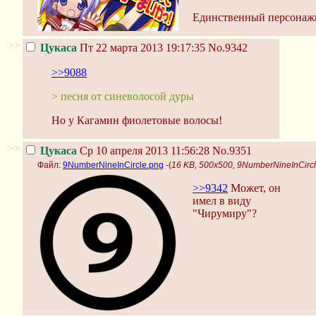
Единственный персонажн
>>
Цукаса
Пт 22 марта 2013 19:17:35
No.9342
>>9088
> песня от синеволосой дуры
Но у Кагамин фиолетовые волосы!
>>
Цукаса
Ср 10 апреля 2013 11:56:28
No.9351
Файл:
9NumberNineInCircle.png
-(
16 KB, 500x500, 9NumberNineInCirc
>>9342
Может, он
имел в виду
"Чирумиру"?