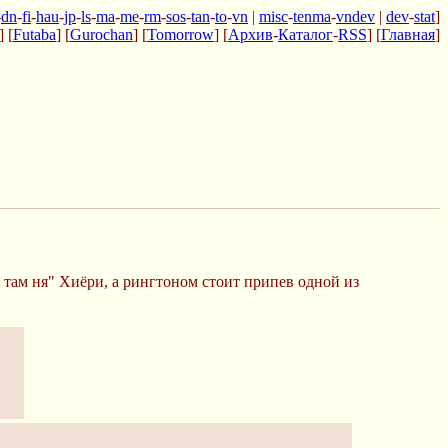
-
dn
-
fi
-
hau
-
jp
-
ls
-
ma
-
me
-
rm
-
sos
-
tan
-
to
-
vn
|
misc
-
tenma
-
vndev
|
dev
-
stat
]
] [
Futaba
] [
Gurochan
] [
Tomorrow
] [
Архив
-
Каталог
-
RSS
] [
Главная
]
о там ня" Хиёри, а рингтоном стоит припев одной из