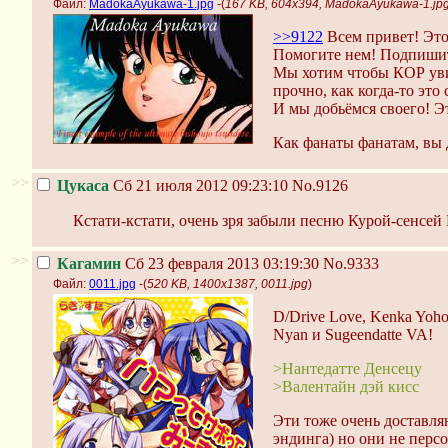
Файл:
MadokaAyukawa-1.jpg
-(
167 KB, 604x394, MadokaAyukawa-1.jp
>>9122
Всем привет! Это
Помогите нем! Подпиши
Мы хотим чтобы КОР уви
прочно, как когда-то это
И мы добьёмся своего! Эт
Как фанаты фанатам, вы
>>
Цукаса
Сб 21 июля 2012 09:23:10
No.9126
Кстати-кстати, очень зря забыли песню Курой-сенсей 
>>
Кагамин
Сб 23 февраля 2013 03:19:30
No.9333
Файл:
0011.jpg
-(
520 KB, 1400x1387, 0011.jpg
)
D/Drive Love, Kenka Yohou
Nyan и Sugeendatte VA!
>Нантедатте Денсецу
>Валентайн дэй кисс
Эти тоже очень доставляю
эндинга) но они не перс