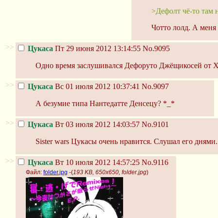
>Дефолт чё-то там 
Чотто лолд. А меня 
>>
Цукаса
Пт 29 июня 2012 13:14:55
No.9095
Одно время заслушивался Дефоруто Джёщикосей от Х
>>
Цукаса
Вс 01 июля 2012 10:37:41
No.9097
А безумие типа Нантедатте Денсецу? *_*
>>
Цукаса
Вт 03 июля 2012 14:03:57
No.9101
Sister wars Цукасы очень нравится. Слушал его днями.
>>
Цукаса
Вт 10 июля 2012 14:57:25
No.9116
Файл:
folder.jpg
-(
193 KB, 650x650, folder.jpg
)