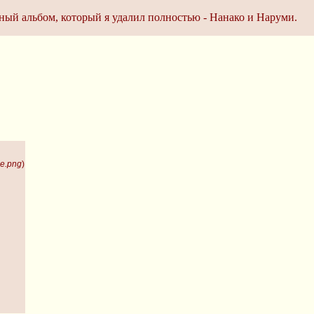
ый альбом, который я удалил полностью - Нанако и Наруми.
le.png
)