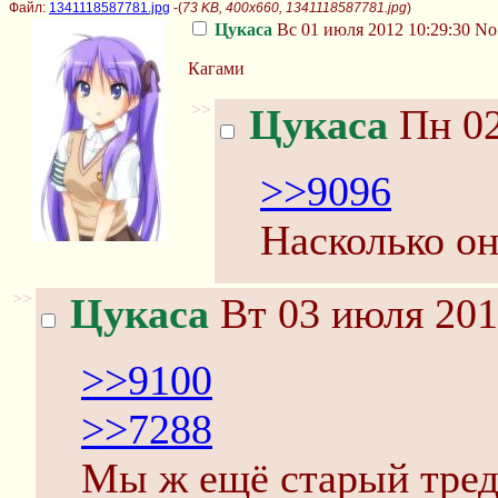
Файл:
1341118587781.jpg
-(
73 KB, 400x660, 1341118587781.jpg
)
Цукаса
Вс 01 июля 2012 10:29:30
No
Кагами
>>
Цукаса
Пн 02
>>9096
Насколько он
>>
Цукаса
Вт 03 июля 201
>>9100
>>7288
Мы ж ещё старый тред 