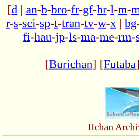
[
d
|
an
-
b
-
bro
-
fr
-
gf
-
hr
-
l
-
m
-
m
r
-
s
-
sci
-
sp
-
t
-
tran
-
tv
-
w
-
x
|
bg
fi
-
hau
-
jp
-
ls
-
ma
-
me
-
rm
-
[
Burichan
] [
Futaba
IIchan Arch