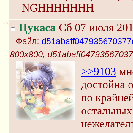
NGHHHHHHH
>>
Цукаса
Сб 07 июля 201
Файл:
d51abaff047935670377
800x800, d51abaff0479356703
>>9103
мне
достойна о
по крайней
остальных
нежелател