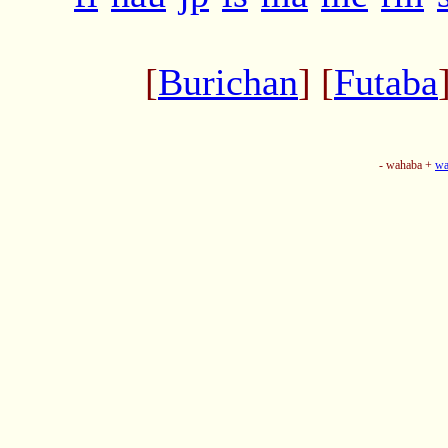
[
Burichan
] [
Futaba
- wahaba +
wa