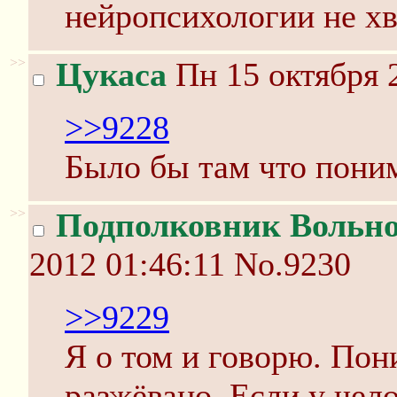
нейропсихологии не хв
>>
Цукаса
Пн 15 октября 
>>9228
Было бы там что поним
>>
Подполковник Вольн
2012 01:46:11
No.9230
>>9229
Я о том и говорю. Пони
разжёвано. Если у чел