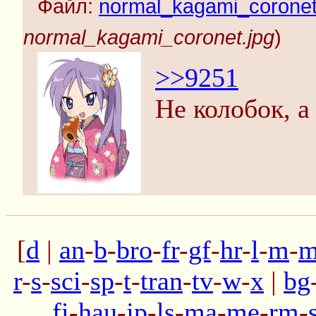
Файл:
normal_kagami_coronet
normal_kagami_coronet.jpg
)
>>9251
Не колобок, а
[
d
|
an
-
b
-
bro
-
fr
-
gf
-
hr
-
l
-
m
-
m
r
-
s
-
sci
-
sp
-
t
-
tran
-
tv
-
w
-
x
|
bg
fi
-
hau
-
jp
-
ls
-
ma
-
me
-
rm
-