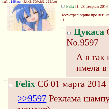
Файл:
155.jpg
-(
52 KB, 500x281, 155.jpg
)
Felix
Пт 28 февраля 2014 
Посмотрел серию про летние 
:-)
>>
Цукаса
С
No.9597
А я так 
имела в 
>>
Felix
Сб 01 марта 2014 
>>9597
Реклама шампун