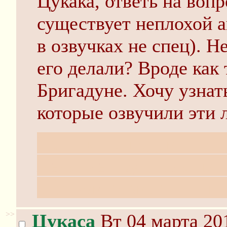
Цукака, ответь на воп
существует неплохой а
в озвучках не спец). Н
его делали? Вроде как 
Бригадуне. Хочу узнат
которые озвучили эти 
Нет, ты не подумай, я 
желание поучить англи
образом совместить пр
>>
Цукаса
Вт 04 марта 20