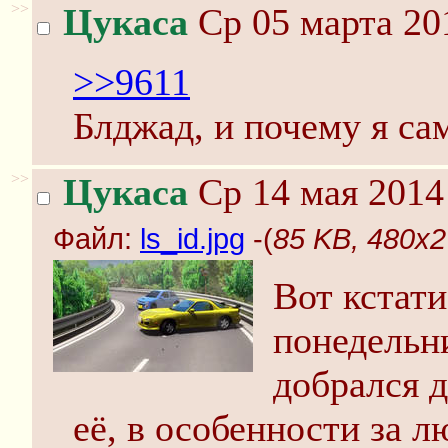
>>
Цукаса
Ср 05 марта 20
>>9611
Блджад, и почему я са
>>
Цукаса
Ср 14 мая 2014
Файл:
ls_id.jpg
-(
85 KB, 480x27
Вот кстат
понедельн
добрался 
её, в особенности за 