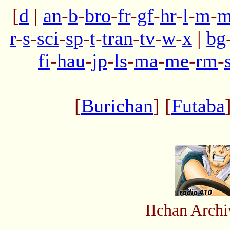
[
d
|
an
-
b
-
bro
-
fr
-
gf
-
hr
-
l
-
m
-
m
r
-
s
-
sci
-
sp
-
t
-
tran
-
tv
-
w
-
x
|
bg
fi
-
hau
-
jp
-
ls
-
ma
-
me
-
rm
-
[
Burichan
] [
Futaba
IIchan Arch