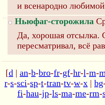
и всенародно любимой м
>>
Ньюфаг-сторожила
Ср
Да, хорошая отсылка. 
пересматривал, всё рав
[
d
|
an
-
b
-
bro
-
fr
-
gf
-
hr
-
l
-
m
-
m
r
-
s
-
sci
-
sp
-
t
-
tran
-
tv
-
w
-
x
|
bg
fi
-
hau
-
jp
-
ls
-
ma
-
me
-
rm
-