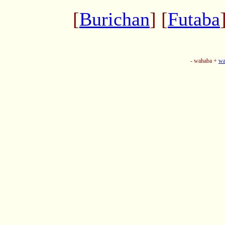
[
Burichan
] [
Futaba
- wahaba +
wa