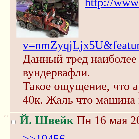
http://www
v=nmZyqjLjx5U&featur
Данный тред наиболее
вундервафли.
Такое ощущение, что а
40к. Жаль что машина 
>>
Й. Швейк
Пн 16 мая 20
>>19456