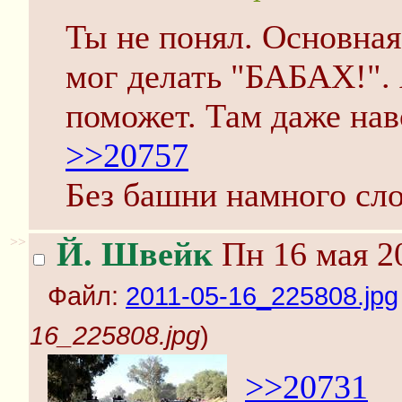
Ты не понял. Основная
мог делать "БАБАХ!".
поможет. Там даже нав
>>20757
Без башни намного сло
>>
Й. Швейк
Пн 16 мая 20
Файл:
2011-05-16_225808.jpg
16_225808.jpg
)
>>20731