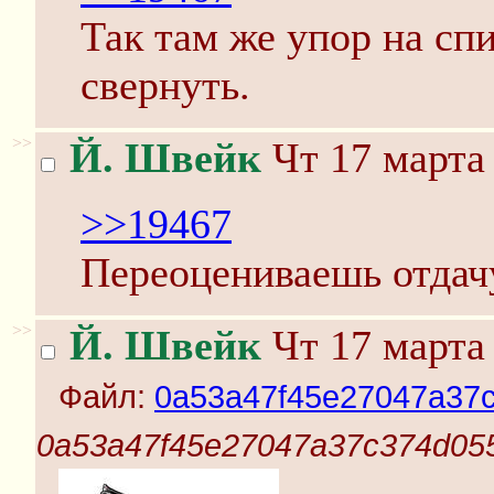
Так там же упор на сп
свернуть.
>>
Й. Швейк
Чт 17 марта 
>>19467
Переоцениваешь отдач
>>
Й. Швейк
Чт 17 марта 
Файл:
0a53a47f45e27047a37c
0a53a47f45e27047a37c374d055