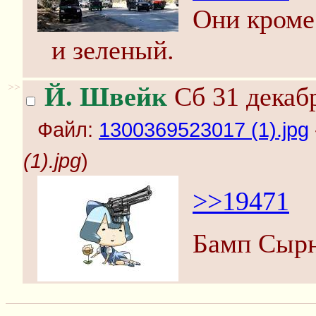
Они кроме
и зеленый.
>>
Й. Швейк
Сб 31 декабр
Файл:
1300369523017 (1).jpg
(1).jpg
)
>>19471
Бамп Сырн