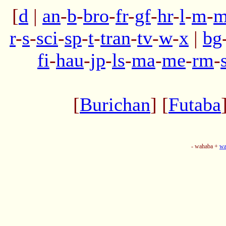
[
d
|
an
-
b
-
bro
-
fr
-
gf
-
hr
-
l
-
m
-
m
r
-
s
-
sci
-
sp
-
t
-
tran
-
tv
-
w
-
x
|
bg
fi
-
hau
-
jp
-
ls
-
ma
-
me
-
rm
-
[
Burichan
] [
Futaba
- wahaba +
wa