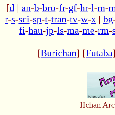
[
d
|
an
-
b
-
bro
-
fr
-
gf
-
hr
-
l
-
m
-
m
r
-
s
-
sci
-
sp
-
t
-
tran
-
tv
-
w
-
x
|
bg
fi
-
hau
-
jp
-
ls
-
ma
-
me
-
rm
-
[
Burichan
] [
Futaba
IIchan Ar