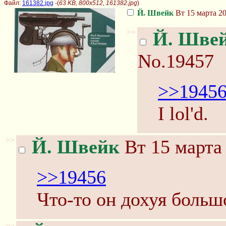
Файл:
161382.jpg
-(
63 KB, 800x512, 161382.jpg
)
Й. Швейк
Вт 15 марта 20
>>
Й. Шве
No.19457
>>1945
I lol'd.
>>
Й. Швейк
Вт 15 марта 
>>19456
Что-то он дохуя больш
>>