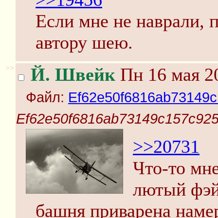
Если мне не наврали, 
автору шею.
>>
Й. Швейк
Пн 16 мая 20
Файл:
Ef62e50f6816ab73149c
Ef62e50f6816ab73149c157c925
>>20731
Что-то мне
лютый фэйл
башня приварена наме