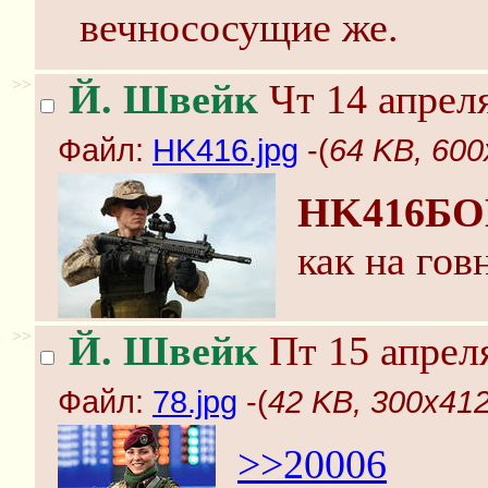
вечнососущие же.
>>
Й. Швейк
Чт 14 апреля
Файл:
HK416.jpg
-(
64 KB, 600
HK416Б
как на гов
>>
Й. Швейк
Пт 15 апреля
Файл:
78.jpg
-(
42 KB, 300x412
>>20006