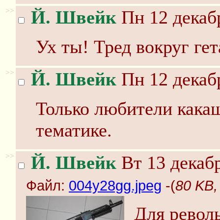
>>
Й. Швейк
Пн 12 декабр
Ух ты! Тред вокруг гет
>>
Й. Швейк
Пн 12 декабр
Только любители какаш
тематике.
>>
Й. Швейк
Вт 13 декабр
Файл:
004y28gg.jpeg
-(
80 KB,
Для револь