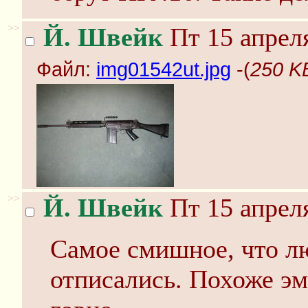
>>
Й. Швейк
Пт 15 апреля
Файл:
img01542ut.jpg
-(
250 K
>>
Й. Швейк
Пт 15 апреля
Самое смишное, что л
отписались. Похоже э