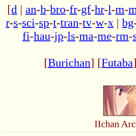
[
d
|
an
-
b
-
bro
-
fr
-
gf
-
hr
-
l
-
m
-
m
r
-
s
-
sci
-
sp
-
t
-
tran
-
tv
-
w
-
x
|
bg
fi
-
hau
-
jp
-
ls
-
ma
-
me
-
rm
-
[
Burichan
] [
Futaba
IIchan Ar