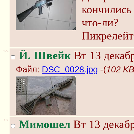
кончились 
что-ли?
Пикрелейт 
>>
Й. Швейк
Вт 13 декабр
Файл:
DSC_0028.jpg
-(
102 KB
>>
Мимошел
Вт 13 декабр