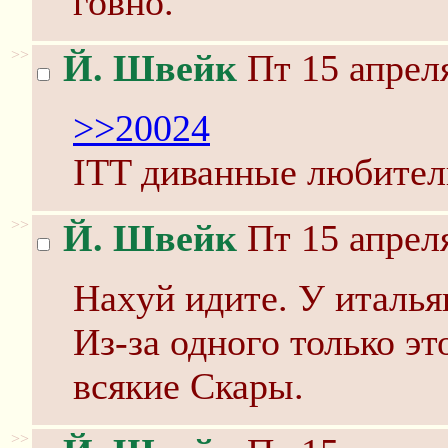
говно.
>>
Й. Швейк
Пт 15 апреля
>>20024
ITT диванные любител
>>
Й. Швейк
Пт 15 апреля
Наxyй идите. У италья
Из-за одного только э
всякие Скары.
>>