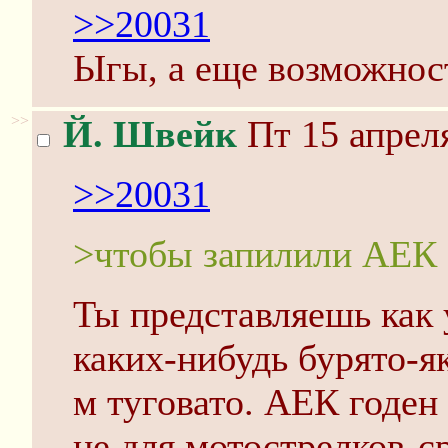
>>20031
Ыгы, а еще возможност
>>
Й. Швейк
Пт 15 апреля
>>20031
>чтобы запилили АЕК
Ты представляешь как 
каких-нибудь бурято-як
м туговато. АЕК годен
не для мотострелков-с