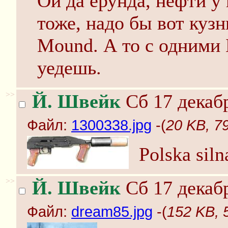
Ой да ерунда, нефти у 
тоже, надо бы вот куз
Mound. А то с одними 
уедешь.
>>
Й. Швейк
Сб 17 декабр
Файл:
1300338.jpg
-(
20 KB, 7
Polska siln
>>
Й. Швейк
Сб 17 декабр
Файл:
dream85.jpg
-(
152 KB, 