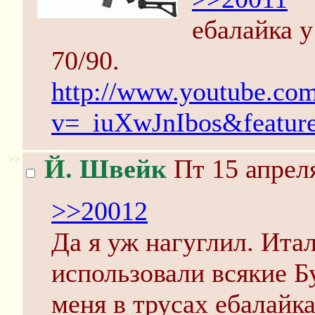
ебалайка у
70/90.
http://www.youtube.co
v=_iuXwJnIbos&featur
>>
Й. Швейк
Пт 15 апреля
>>20012
Да я уж нагуглил. Ита
использовали всякие 
меня в трусах ебалайк