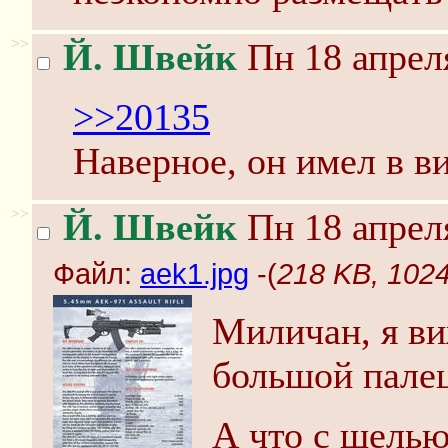
>>
Й. Швейк
Пн 18 апреля
>>20135
Наверное, он имел в в
>>
Й. Швейк
Пн 18 апреля
Файл:
aek1.jpg
-(
218 KB, 1024
Миличан, я ви
большой пале
А что с щелью