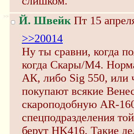
слишком.
>>
Й. Швейк
Пт 15 апреля
>>20014
Ну ты сравни, когда по
когда Скары/М4. Норм
АК, либо Sig 550, или 
покупают всякие Вене
скароподобную AR-160
спецподразделения то
берут HK416. Такие де