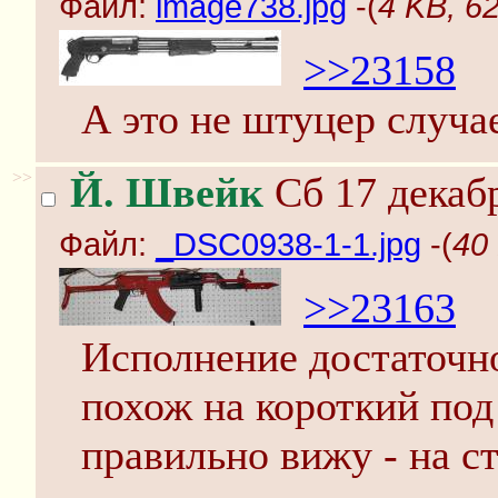
Файл:
image738.jpg
-(
4 KB, 6
>>23158
А это не штуцер случа
>>
Й. Швейк
Сб 17 декабр
Файл:
_DSC0938-1-1.jpg
-(
40
>>23163
Исполнение достаточно
похож на короткий под 
правильно вижу - на с