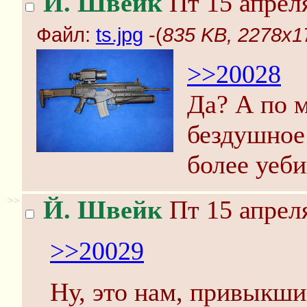
Й. Швейк
Пт 15 апреля
Файл:
ts.jpg
-(
835 KB, 2278x17
>>20028
Да? А по м
бездушное
более уеб
>>
Й. Швейк
Пт 15 апреля
>>20029
Ну, это нам, привыкш