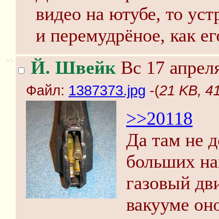
видео на ютубе, то уст
и перемудрёное, как е
>>
Й. Швейк
Вс 17 апреля
Файл:
1387373.jpg
-(
21 KB, 4
>>20118
Да там не 
больших на
газовый дви
вакууме он