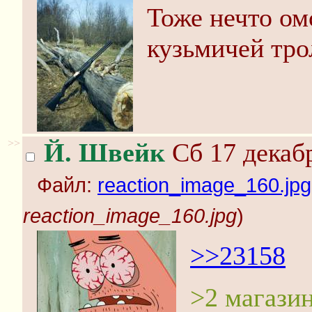
Тоже нечто ом
кузьмичей тро
>>
Й. Швейк
Сб 17 декабр
Файл:
reaction_image_160.jpg
reaction_image_160.jpg
)
>>23158
>2 магази