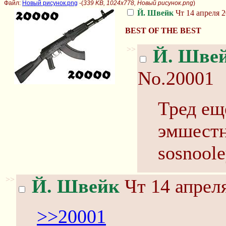
Файл:
Новый рисунок.png
-(
339 KB, 1024x778, Новый рисунок.png
)
Й. Швейк
Чт 14 апреля 2
BEST OF THE BEST
>>
Й. Шве
No.20001
Тред еще
эмшестн
sosnoole
>>
Й. Швейк
Чт 14 апреля
>>20001