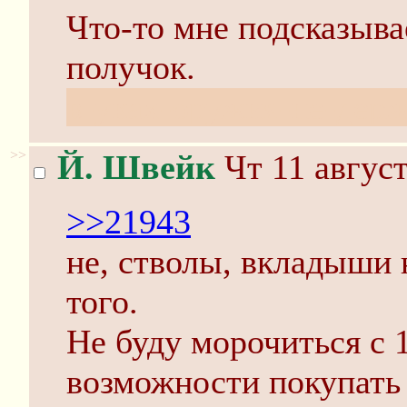
Что-то мне подсказыва
получок.
в-уках-оружия-не-держ
>>
Й. Швейк
Чт 11 август
>>21943
не, стволы, вкладыши 
того.
Не буду морочиться с 1
возможности покупать 