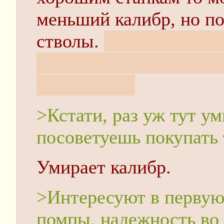
меньший калибр, но по
стволы.
а хотя их можн
надеюсь прямой. Обточ
гильзу 16го.
>Кстати, раз уж тут ум
посоветуешь покупать 
Умирает калибр.
>Интересуют в первую
помпы, надежность во 