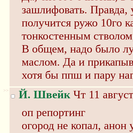
зашлифовать. Правда, у
получится ружо 10го к
тонкостенным стволом,
В общем, надо было л
маслом. Да и прикапыва
хотя бы ппш и пару на
>>
Й. Швейк
Чт 11 август
оп репортинг
огород не копал, анон 