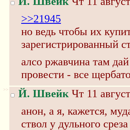
Й. Швейк
Чт 11 август
>>21945
но ведь чтобы их купи
зарегистрированный ст
алсо ржавчина там дай
провести - все щербат
>>
Й. Швейк
Чт 11 август
анон, а я, кажется, муд
ствол у дульного срез