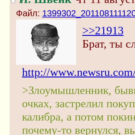
Файл:
1399302_201108111120
>>21913
Брат, ты с
http://www.newsru.com
>Злоумышленник, бывш
очках, застрелил поку
калибра, а потом поки
почему-то вернулся, в