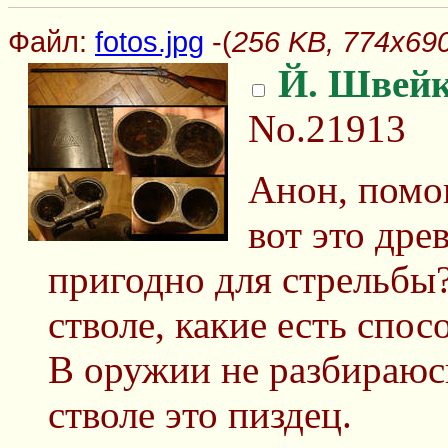
Файл:
fotos.jpg
-(
256 KB, 774x690,
Й. Швей
No.21913
Анон, помо
вот это дре
пригодно для стрельбы
стволе, какие есть спо
В оружии не разбираюс
стволе это пиздец.