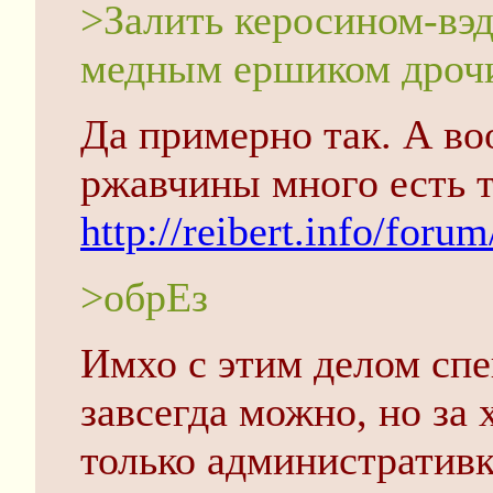
>Залить керосином-вэ
медным ершиком дроч
Да примерно так. А во
ржавчины много есть 
http://reibert.info/for
>обрЕз
Имхо с этим делом спе
завсегда можно, но за
только административка