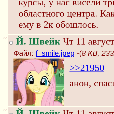
курсы, у нас висели тр
областного центра. Как
ему в 2к обошлось.
>>
Й. Швейк
Чт 11 август
Файл:
f_smile.jpeg
-(
8 KB, 233
>>21950
анон, спас
>>
Й. Швейк
Чт 11 август