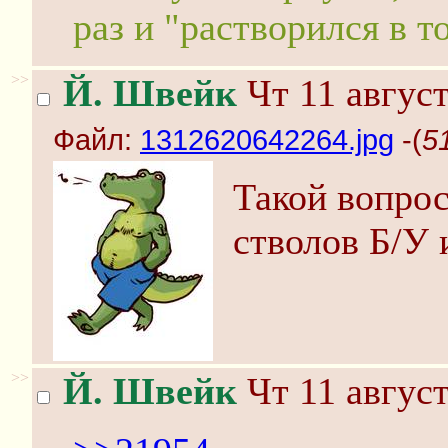
раз и "растворился в т
>>
Й. Швейк
Чт 11 август
Файл:
1312620642264.jpg
-(
5
Такой вопрос
стволов Б/У 
>>
Й. Швейк
Чт 11 август