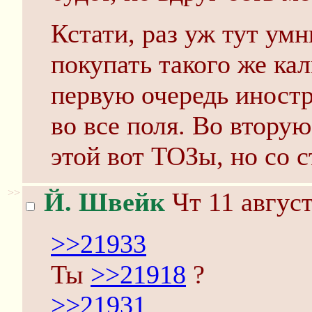
Кстати, раз уж тут ум
покупать такого же ка
первую очередь иност
во все поля. Во втору
этой вот ТОЗы, но со 
>>
Й. Швейк
Чт 11 август
>>21933
Ты
>>21918
?
>>21931