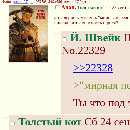
Файл:
poster-17.jpg
-(
43 KB, 340x489, poster-17.jpg
)
Анон,
Толстый кот
Пт 23 сентяб
а ты веришь, что есть "мирная передо
впитал ли ты опасность и риск?
>>
Й. Швейк
П
No.22329
>>22328
>"мирная п
Ты что под
>>
Толстый кот
Сб 24 сен