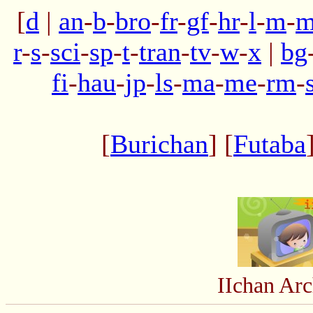
[
d
|
an
-
b
-
bro
-
fr
-
gf
-
hr
-
l
-
m
-
m
r
-
s
-
sci
-
sp
-
t
-
tran
-
tv
-
w
-
x
|
bg
fi
-
hau
-
jp
-
ls
-
ma
-
me
-
rm
-
[
Burichan
] [
Futaba
IIchan Ar