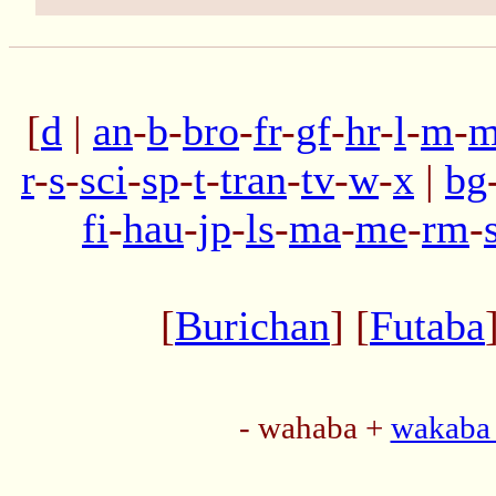
[
d
|
an
-
b
-
bro
-
fr
-
gf
-
hr
-
l
-
m
-
m
r
-
s
-
sci
-
sp
-
t
-
tran
-
tv
-
w
-
x
|
bg
fi
-
hau
-
jp
-
ls
-
ma
-
me
-
rm
-
[
Burichan
] [
Futaba
- wahaba +
wakaba 