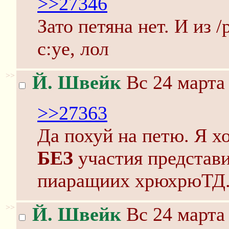
>>27346
Зато петяна нет. И из /
c:ye, лол
>>
Й. Швейк
Вс 24 марта 
>>27363
Да похуй на петю. Я х
БЕЗ
участия предста
пиаращиих хрюхрюТД
>>
Й. Швейк
Вс 24 марта 