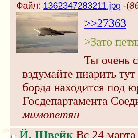
Файл:
1362347283211.jpg
-(
8
>>27363
>Зато петя
Ты очень 
вздумайте пиарить тут
борда находится под 
Госдепартамента Соед
мимопетян
>>
Й. Швейк
Вс 24 марта 