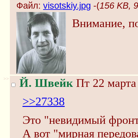
Файл:
visotskiy.jpg
-(
156 KB, 9
Внимание, по
>>
Й. Швейк
Пт 22 марта 
>>27338
Это "невидимый фронт
А вот "мирная передова