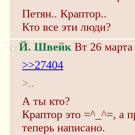
Петян.. Краптор..
Кто все эти люди?
>>
Й. Швейк
Вт 26 марта 
>>27404
>..
А ты кто?
Краптор это =^_^=, а п
теперь написано.