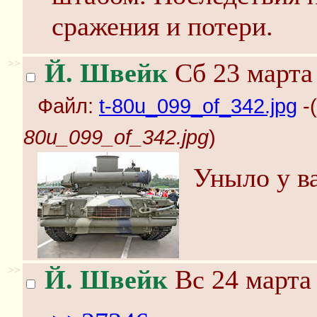
сражения и потери.
>>
Й. Швейк
Сб 23 марта 
Файл:
t-80u_099_of_342.jpg
-(
80u_099_of_342.jpg
)
Уныло у ва
>>
Й. Швейк
Вс 24 марта 