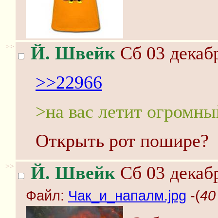
>>
Й. Швейк
Сб 03 декабр
>>22966
>на вас летит огромны
Открыть рот пошире?
>>
Й. Швейк
Сб 03 декабр
Файл:
Чак_и_напалм.jpg
-(
40