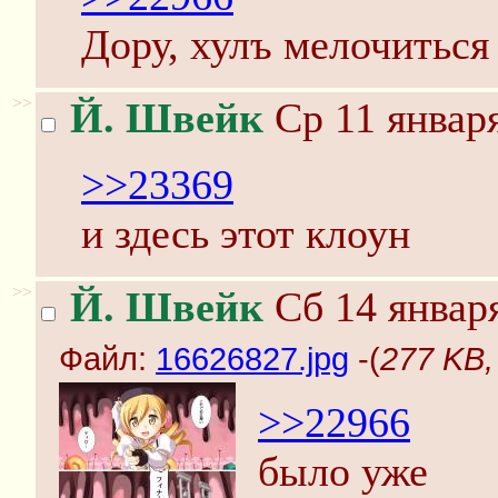
Дору, хулъ мелочиться
>>
Й. Швейк
Ср 11 января
>>23369
и здесь этот клоун
>>
Й. Швейк
Сб 14 января
Файл:
16626827.jpg
-(
277 KB,
>>22966
было уже