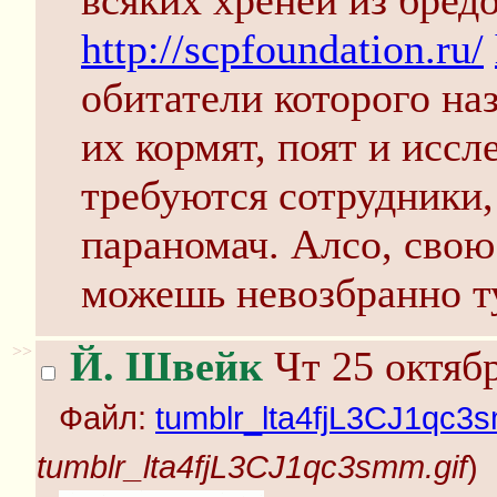
всяких хреней из бредо
http://scpfoundation.ru/
обитатели которого н
их кормят, поят и иссл
требуются сотрудники,
параномач. Алсо, свою
можешь невозбранно ту
>>
Й. Швейк
Чт 25 октябр
Файл:
tumblr_lta4fjL3CJ1qc3s
tumblr_lta4fjL3CJ1qc3smm.gif
)