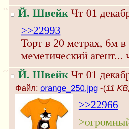
>>
Й. Швейк
Чт 01 декабр
>>22993
Торт в 20 метрах, 6м в
меметический агент... 
>>
Й. Швейк
Чт 01 декабр
Файл:
orange_250.jpg
-(
11 KB
>>22966
>огромный