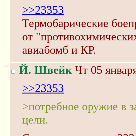
>>23353
Термобарические боепр
от "противохимически
авиабомб и КР.
>>
Й. Швейк
Чт 05 января
>>23353
>потребное оружие в з
цели.