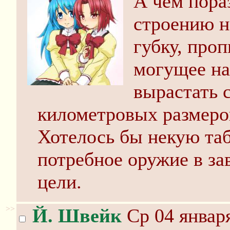
А чем пора
строению 
губку, про
могущее на
вырастать 
километровых размеро
Хотелось бы некую таб
потребное оружие в за
цели.
>>
Й. Швейк
Ср 04 января