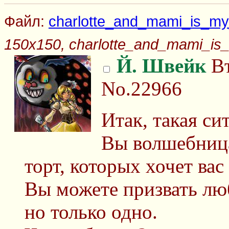
Файл:
charlotte_and_mami_is_my_
150x150, charlotte_and_mami_is_
Й. Швейк
Вт
No.22966
Итак, такая си
Вы волшебница
торт, которых хочет вас 
Вы можете призвать лю
но только одно.