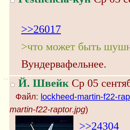
>>26017
>что может быть шушн
Вундервафельнее.
>>
Й. Швейк
Ср 05 сентяб
Файл:
lockheed-martin-f22-rap
martin-f22-raptor.jpg
)
>>24304