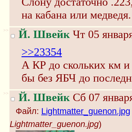
Слону достаточно .223,
на кабана или медведя.
>>
Й. Швейк
Чт 05 января
>>23354
А КР до скольких км и
бы без ЯБЧ до последн
>>
Й. Швейк
Сб 07 января
Файл:
Lightmatter_guenon.jpg
Lightmatter_guenon.jpg
)