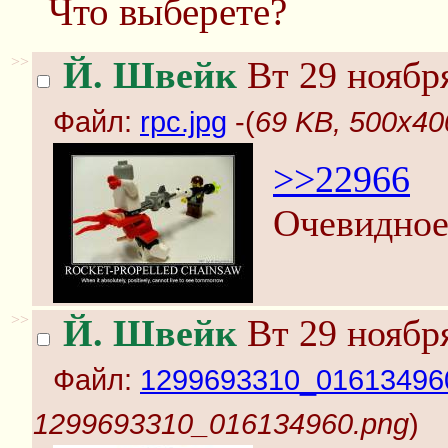
Что выберете?
>>
Й. Швейк
Вт 29 ноября
Файл:
rpc.jpg
-(
69 KB, 500x400
>>22966
Очевидное
>>
Й. Швейк
Вт 29 ноября
Файл:
1299693310_01613496
1299693310_016134960.png
)