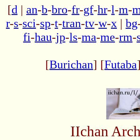
[
d
|
an
-
b
-
bro
-
fr
-
gf
-
hr
-
l
-
m
-
m
r
-
s
-
sci
-
sp
-
t
-
tran
-
tv
-
w
-
x
|
bg
fi
-
hau
-
jp
-
ls
-
ma
-
me
-
rm
-
[
Burichan
] [
Futaba
IIchan Arc