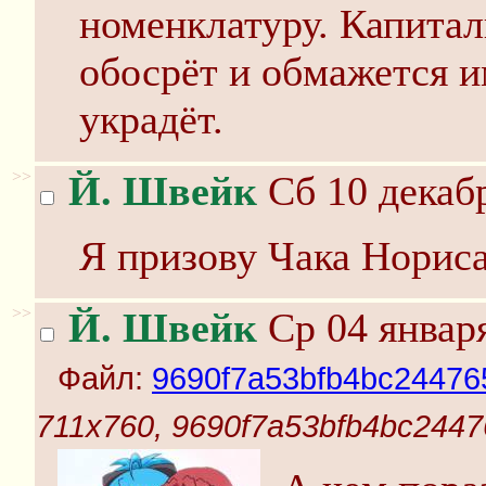
номенклатуру. Капитал
обосрёт и обмажется и
украдёт.
>>
Й. Швейк
Сб 10 декабр
Я призову Чака Норис
>>
Й. Швейк
Ср 04 января
Файл:
9690f7a53bfb4bc24476
711x760, 9690f7a53bfb4bc2447