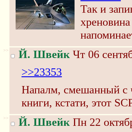
Так и зап
хреновина 
напоминае
>>
Й. Швейк
Чт 06 сентяб
>>23353
Напалм, смешанный с ч
книги, кстати, этот SC
>>
Й. Швейк
Пн 22 октябр