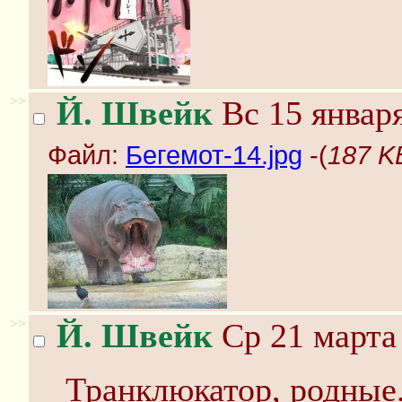
>>
Й. Швейк
Вс 15 января
Файл:
Бегемот-14.jpg
-(
187 K
>>
Й. Швейк
Ср 21 марта 
Транклюкатор, родные