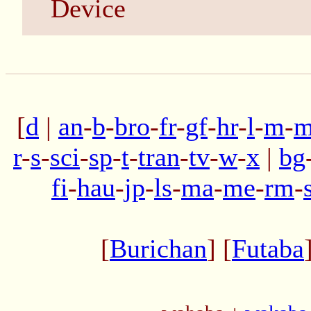
Device
[
d
|
an
-
b
-
bro
-
fr
-
gf
-
hr
-
l
-
m
-
m
r
-
s
-
sci
-
sp
-
t
-
tran
-
tv
-
w
-
x
|
bg
fi
-
hau
-
jp
-
ls
-
ma
-
me
-
rm
-
[
Burichan
] [
Futaba