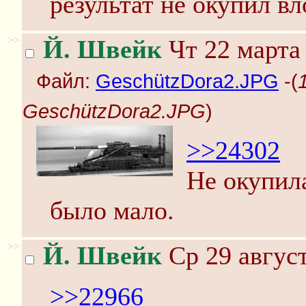
результат не окупил в
>>
Й. Швейк
Чт 22 марта 
Файл:
GeschützDora2.JPG
-(
GeschützDora2.JPG
)
>>24302
Не окупила
было мало.
>>
Й. Швейк
Ср 29 август
>>22966