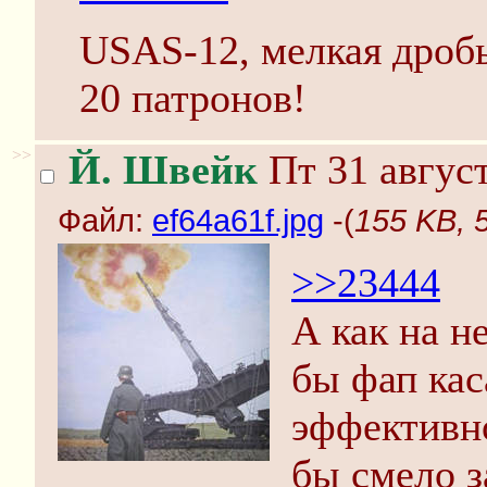
USAS-12, мелкая дробь
20 патронов!
>>
Й. Швейк
Пт 31 август
Файл:
ef64a61f.jpg
-(
155 KB, 
>>23444
А как на н
бы фап кас
эффективн
бы смело з