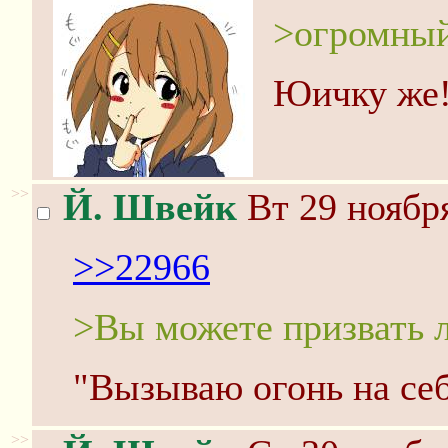
>огромный
Юичку же
>>
Й. Швейк
Вт 29 ноября
>>22966
>Вы можете призвать 
"Вызываю огонь на себ
>>