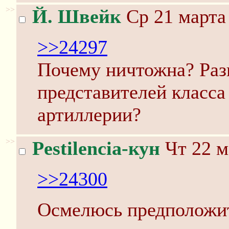
>>
Й. Швейк
Ср 21 марта 
>>24297
Почему ничтожна? Разв
представителей класс
артиллерии?
>>
Pestilencia-кун
Чт 22 м
>>24300
Осмелюсь предположит