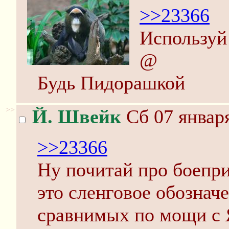
>>23366
Используй
@
Будь Пидорашкой
>>
Й. Швейк
Сб 07 января
>>23366
Ну почитай про боепри
это сленговое обозначе
сравнимых по мощи с 