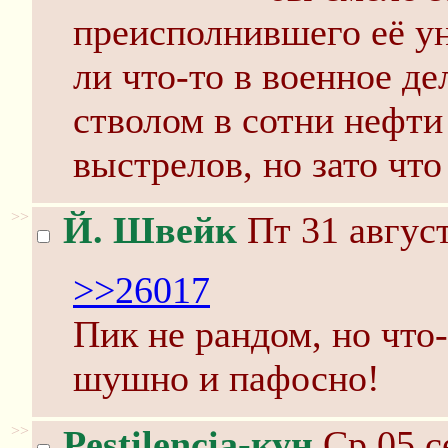
преисполнившего её у
ли что-то в военное де
стволом в сотни нефти
выстрелов, но зато чт
>>
Й. Швейк
Пт 31 август
>>26017
Пик не рандом, но что-
шушно и пафосно!
>>
Pestilencia-кун
Ср 05 с