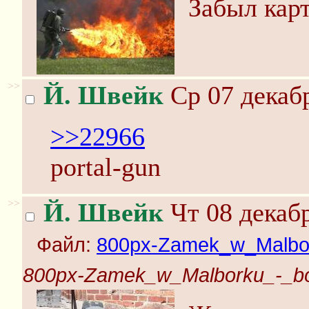
Забыл карт
>>
Й. Швейк
Ср 07 декабр
>>22966
portal-gun
>>
Й. Швейк
Чт 08 декабр
Файл:
800px-Zamek_w_Malbor
800px-Zamek_w_Malborku_-_bo