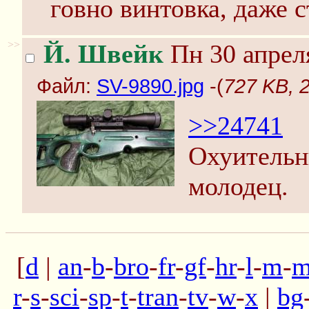
говно винтовка, даже 
>>
Й. Швейк
Пн 30 апреля
Файл:
SV-9890.jpg
-(
727 KB, 
>>24741
Охуительн
молодец.
[
d
|
an
-
b
-
bro
-
fr
-
gf
-
hr
-
l
-
m
-
m
r
-
s
-
sci
-
sp
-
t
-
tran
-
tv
-
w
-
x
|
bg