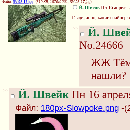
Файл:
SV-98-17.jpg
-(
810 KB, 1870x1201, SV-98-17.jpg
)
Й. Швейк
Пн 16 апреля 2
Гляди, анон, какие снайперки
>>
Й. Шве
No.24666
ЖЖ Тём
нашли?
>>
Й. Швейк
Пн 16 апреля
Файл:
180px-Slowpoke.png
-(