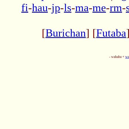
fi
-
hau
-
jp
-
ls
-
ma
-
me
-
rm
-
[
Burichan
] [
Futaba
- wahaba +
wa