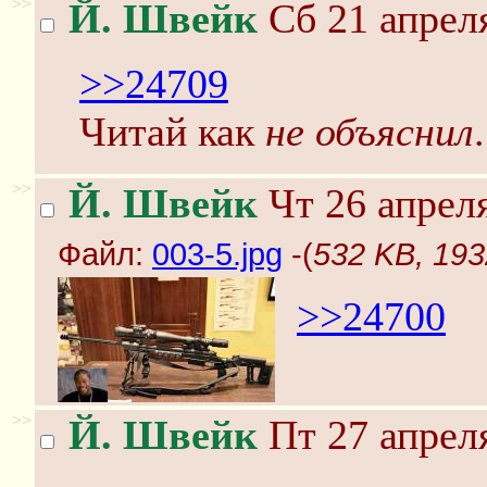
>>
Й. Швейк
Сб 21 апреля
>>24709
Читай как
не объяснил
.
>>
Й. Швейк
Чт 26 апреля
Файл:
003-5.jpg
-(
532 KB, 193
>>24700
>>
Й. Швейк
Пт 27 апреля