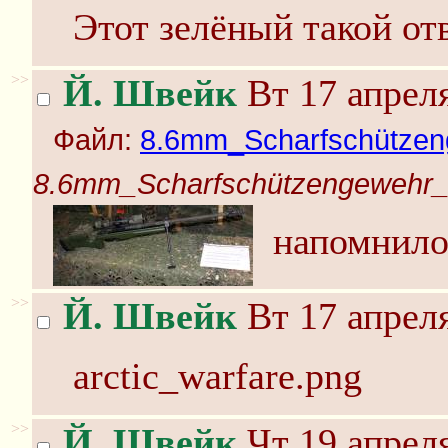
Этот зелёный такой от
>>
Й. Швейк
Вт 17 апреля
Файл:
8.6mm_Scharfschützen
8.6mm_Scharfschützengewehr_
напомнило
>>
Й. Швейк
Вт 17 апреля
arctic_warfare.png
>>
Й. Швейк
Чт 19 апреля