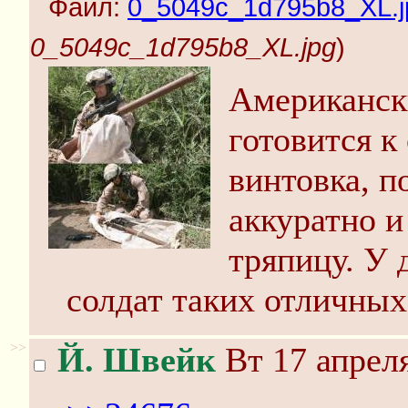
Файл:
0_5049c_1d795b8_XL.j
0_5049c_1d795b8_XL.jpg
)
Американск
готовится к
винтовка, п
аккуратно и
тряпицу. У 
солдат таких отличных
>>
Й. Швейк
Вт 17 апреля