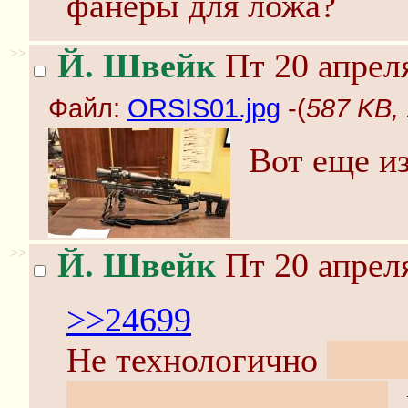
фанеры для ложа?
>>
Й. Швейк
Пт 20 апреля
Файл:
ORSIS01.jpg
-(
587 KB,
Вот еще и
>>
Й. Швейк
Пт 20 апреля
>>24699
Не технологично
оппи
столяр с напильником
,