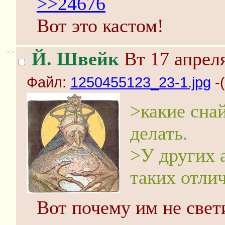
>>24676
Вот это кастом!
>>
Й. Швейк
Вт 17 апреля
Файл:
1250455123_23-1.jpg
-(
>какие сна
делать.
>У других 
таких отли
Вот почему им не свет