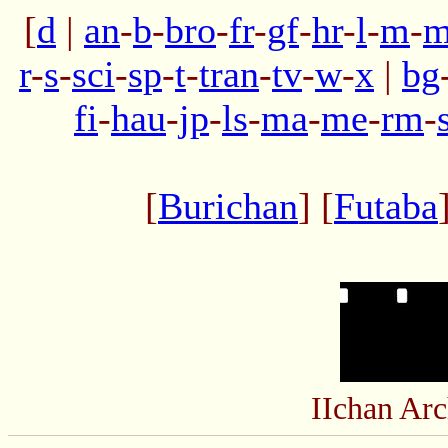
[
d
|
an
-
b
-
bro
-
fr
-
gf
-
hr
-
l
-
m
-
m
r
-
s
-
sci
-
sp
-
t
-
tran
-
tv
-
w
-
x
|
bg
fi
-
hau
-
jp
-
ls
-
ma
-
me
-
rm
-
[
Burichan
] [
Futaba
IIchan Ar