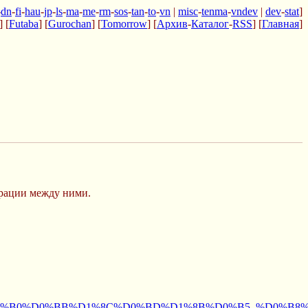
-
dn
-
fi
-
hau
-
jp
-
ls
-
ma
-
me
-
rm
-
sos
-
tan
-
to
-
vn
|
misc
-
tenma
-
vndev
|
dev
-
stat
]
] [
Futaba
] [
Gurochan
] [
Tomorrow
] [
Архив
-
Каталог
-
RSS
] [
Главная
]
ерации между ними.
%B8%D0%B0%D0%BB%D1%8C%D0%BD%D1%8B%D0%B5_%D0%B