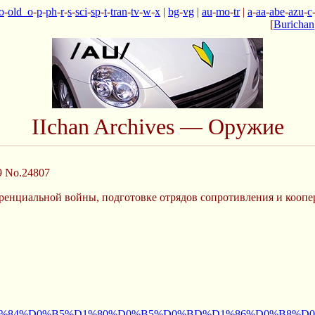
o
-
old_o
-
p
-
ph
-
r
-
s
-
sci
-
sp
-
t
-
tran
-
tv
-
w
-
x
|
bg
-
vg
|
au
-
mo
-
tr
|
a
-
aa
-
abe
-
azu
-
c
[
Burichan
IIchan Archives — Оружие
9
No.24807
ренциальной войны, подготовке отрядов сопротивления и кооп
8%D1%84%D1%84%D0%B5%D1%80%D0%B5%D0%BD%D1%86%D0