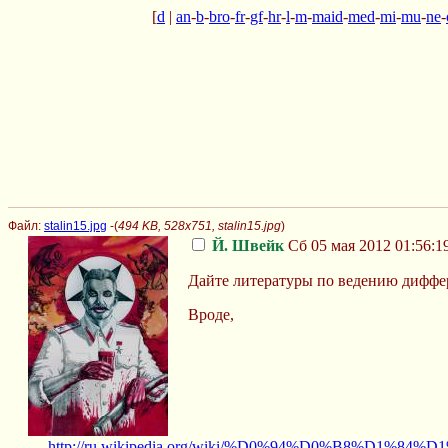
[
d
|
an
-
b
-
bro
-
fr
-
gf
-
hr
-
l
-
m
-
maid
-
med
-
mi
-
mu
-
ne
-
Файл:
stalin15.jpg
-(
494 KB, 528x751, stalin15.jpg
)
Й. Швейк
Сб 05 мая 2012 01:56:1
Дайте литературы по ведению диффе
Вроде,
http://ru.wikipedia.org/wiki/%D0%94%D0%B