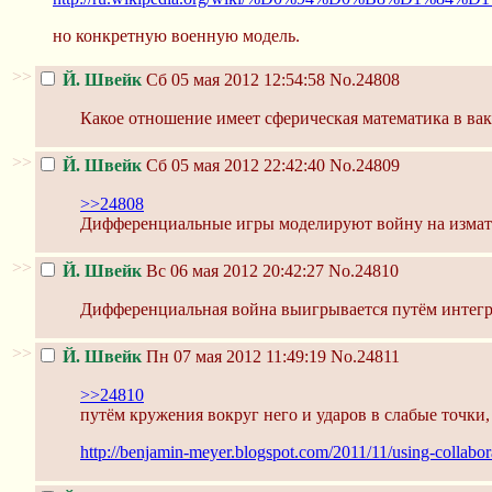
но конкретную военную модель.
>>
Й. Швейк
Сб 05 мая 2012 12:54:58
No.24808
Какое отношение имеет сферическая математика в ва
>>
Й. Швейк
Сб 05 мая 2012 22:42:40
No.24809
>>24808
Дифференциальные игры моделируют войну на измат
>>
Й. Швейк
Вс 06 мая 2012 20:42:27
No.24810
Дифференциальная война выигрывается путём интег
>>
Й. Швейк
Пн 07 мая 2012 11:49:19
No.24811
>>24810
путём кружения вокруг него и ударов в слабые точки
http://benjamin-meyer.blogspot.com/2011/11/using-collabora