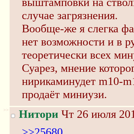
выштамповки на ствол
случае загрязнения.
Вообще-же я слегка фа
нет возможности и в ру
теоретически всех мин
Суарез, мнение которо
нирикаминудет m10-m1
продаёт миниузи.
>>
Нитори
Чт 26 июля 201
>>25680