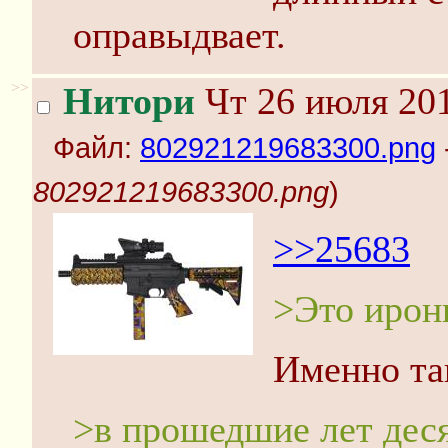
оправыдвает.
>>
Нитори
Чт 26 июля 201
Файл:
802921219683300.png
802921219683300.png
)
>>25683
>Это ирон
Именно так
>в прошедшие лет деся