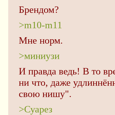
Брендом?
>m10-m11
Мне норм.
>миниузи
И правда ведь! В то вр
ни что, даже удлиннён
свою нишу".
>Суарез