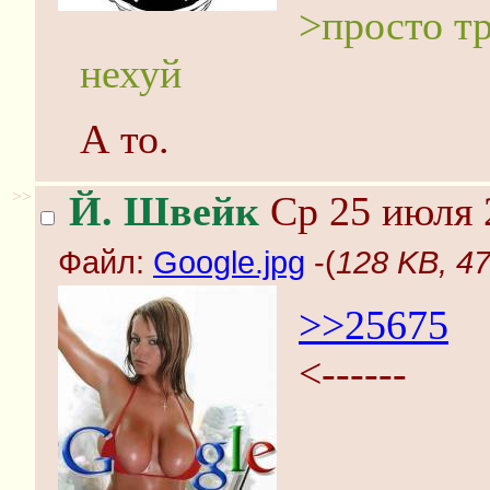
>просто тр
нехуй
А то.
>>
Й. Швейк
Ср 25 июля 
Файл:
Google.jpg
-(
128 KB, 47
>>25675
<------