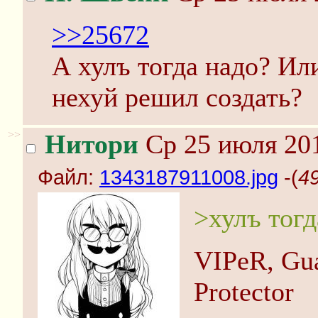
>>25672
А хулъ тогда надо? Или
нехуй решил создать?
>>
Нитори
Ср 25 июля 201
Файл:
1343187911008.jpg
-(
4
>хулъ тогд
VIPeR, Gua
Protector