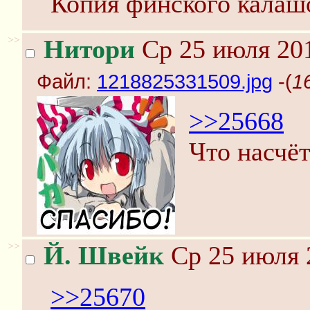
Копия финского калашо
>>
Нитори
Ср 25 июля 201
Файл:
1218825331509.jpg
-(
1
>>25668
Что насчё
>>
Й. Швейк
Ср 25 июля 
>>25670