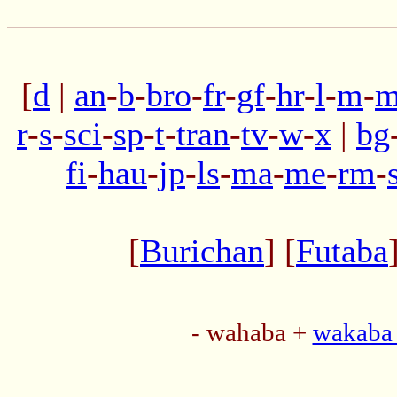
[
d
|
an
-
b
-
bro
-
fr
-
gf
-
hr
-
l
-
m
-
m
r
-
s
-
sci
-
sp
-
t
-
tran
-
tv
-
w
-
x
|
bg
fi
-
hau
-
jp
-
ls
-
ma
-
me
-
rm
-
[
Burichan
] [
Futaba
- wahaba +
wakaba 