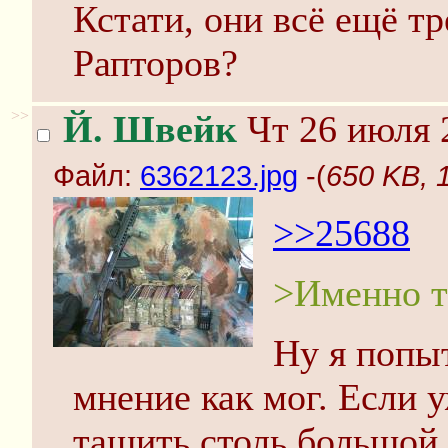
Кстати, они всё ещё т
Рапторов?
>>
Й. Швейк
Чт 26 июля 
Файл:
6362123.jpg
-(
650 KB, 
>>25688
>Именно та
Ну я попы
мнение как мог. Если 
тащить столь большой 