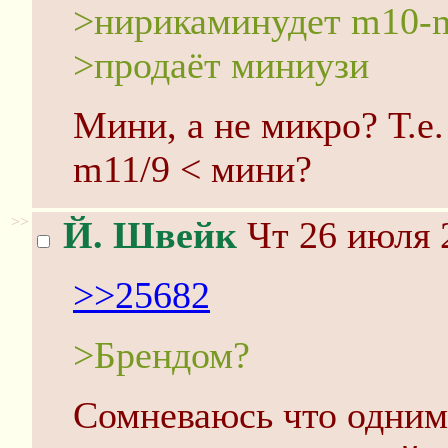
>нирикаминудет m10-
>продаёт миниузи
Мини, а не микро? Т.е
m11/9 < мини?
>>
Й. Швейк
Чт 26 июля 
>>25682
>Брендом?
Сомневаюсь что одни