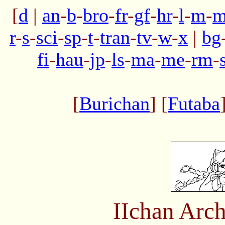
[
d
|
an
-
b
-
bro
-
fr
-
gf
-
hr
-
l
-
m
-
m
r
-
s
-
sci
-
sp
-
t
-
tran
-
tv
-
w
-
x
|
bg
fi
-
hau
-
jp
-
ls
-
ma
-
me
-
rm
-
[
Burichan
] [
Futaba
IIchan Arc