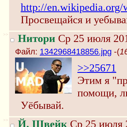
http://en.wikipedia.org/
Просвещайся и уебыва
>>
Нитори
Ср 25 июля 201
Файл:
1342968418856.jpg
-(
1
>>25671
Этим я "пр
помощи, л
Уёбывай.
>>
Й. Швейк
Ср 25 июля 