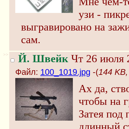
Мне чем-т
узи - пикр
выгравировано на зажи
сам.
>>
Й. Швейк
Чт 26 июля 
Файл:
100_1019.jpg
-(
144 KB,
Ах да, ст
чтобы на 
Затея под 
длинный ст