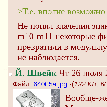
>Т.е. вполне возможно
Не понял значения зна
m10-m11 некоторые ф
превратили в модульну
не наблюдается.
>>
Й. Швейк
Чт 26 июля 
Файл:
64005a.jpg
-(
132 KB, 6
Вообще-же