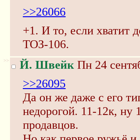
>>26066
+1. И то, если хватит 
ТОЗ-106.
>>
Й. Швейк
Пн 24 сентяб
>>26095
Да он же даже с его т
недорогой. 11-12к, ну 
продавцов.
Но как первое ружьё и