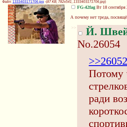
Файл:
1333403171706.jpg
-(
87 KB, 782x541, 1333403171706.jpg
)
FG-42fag
Вт 18 сентября 
А почему нет треда, посвящ
>>
Й. Шве
No.26054
>>2605
Потому 
стрелко
ради во
коротко
спортив