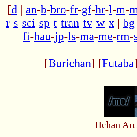
[
d
|
an
-
b
-
bro
-
fr
-
gf
-
hr
-
l
-
m
-
m
r
-
s
-
sci
-
sp
-
t
-
tran
-
tv
-
w
-
x
|
bg
fi
-
hau
-
jp
-
ls
-
ma
-
me
-
rm
-
[
Burichan
] [
Futaba
IIchan Ar