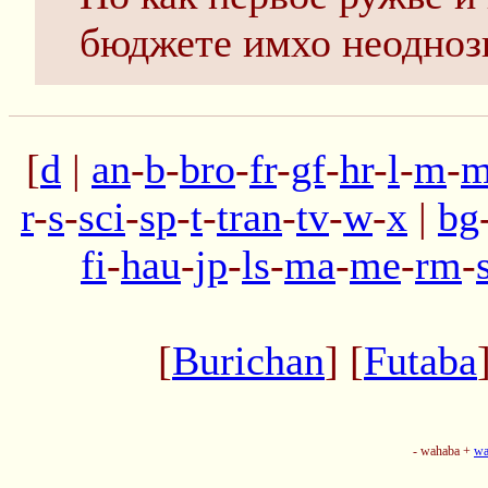
бюджете имхо неодноз
[
d
|
an
-
b
-
bro
-
fr
-
gf
-
hr
-
l
-
m
-
m
r
-
s
-
sci
-
sp
-
t
-
tran
-
tv
-
w
-
x
|
bg
fi
-
hau
-
jp
-
ls
-
ma
-
me
-
rm
-
[
Burichan
] [
Futaba
- wahaba +
wa