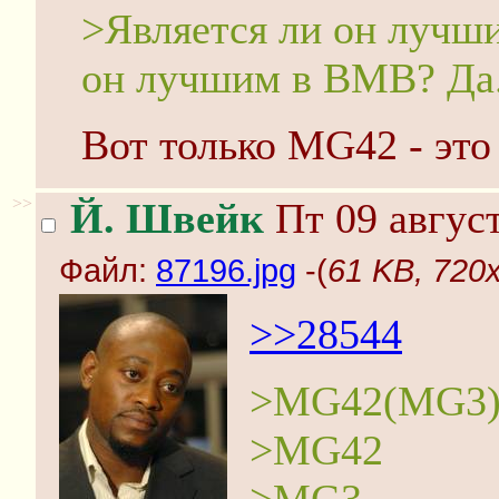
>Является ли он лучши
он лучшим в ВМВ? Да
Вот только MG42 - это
>>
Й. Швейк
Пт 09 август
Файл:
87196.jpg
-(
61 KB, 720x
>>28544
>MG42(MG3
>MG42