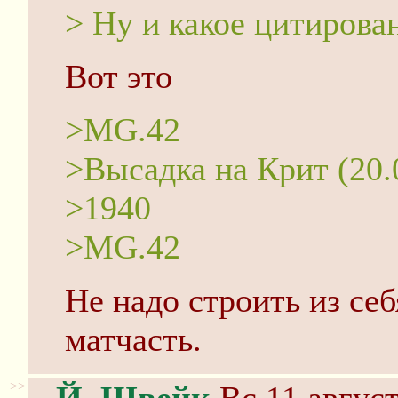
> Ну и какое цитиров
Вот это
>MG.42
>Высадка на Крит (20.
>1940
>MG.42
Не надо строить из себ
матчасть.
>>