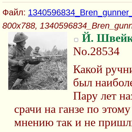
Файл:
1340596834_Bren_gunner_o
800x788, 1340596834_Bren_gunner
Й. Швей
No.28534
Какой ручн
был наибол
Пару лет н
срачи на ганзе по этому
мнению так и не пришл