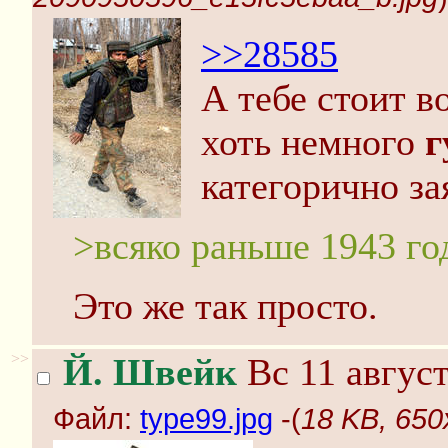
>>28585
А тебе стоит в
хоть немного
г
категорично за
>всяко раньше 1943 го
Это же так просто.
>>
Й. Швейк
Вс 11 август
Файл:
type99.jpg
-(
18 KB, 650