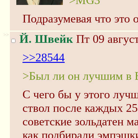
>MG3
Подразумевая что это о
>>
Й. Швейк
Пт 09 август
>>28544
>Был ли он лучшим в
С чего бы у этого луч
ствол после каждых 2
советские зольдатен м
как подбирали эмпэшк