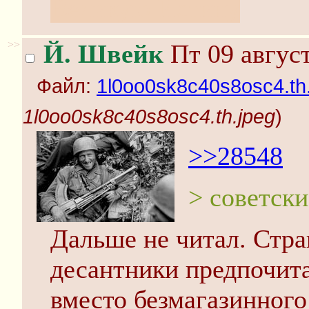
Великую Истину
>>
Й. Швейк
Пт 09 август
Файл:
1l0oo0sk8c40s8osc4.th
1l0oo0sk8c40s8osc4.th.jpeg
)
>>28548
> советски
Дальше не читал. Стра
десантники предпочит
вместо безмагазинного