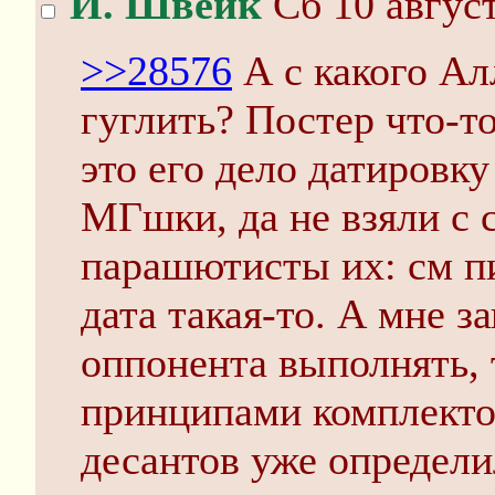
Й. Швейк
Сб 10 август
>>28576
А с какого Ал
гуглить? Постер что-то
это его дело датировку
МГшки, да не взяли с 
парашютисты их: см пи
дата такая-то. А мне з
оппонента выполнять, т
принципами комплекто
десантов уже определи