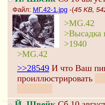
Файл:
МГ.42-1.jpg
-(
45 KB, 54
>MG.42
>Высадка н
>1940
>MG.42
>>28549
И что Ваш пи
проиллюстрировать
пи
схоронил
>>
Й. Швейк
Сб 10 август