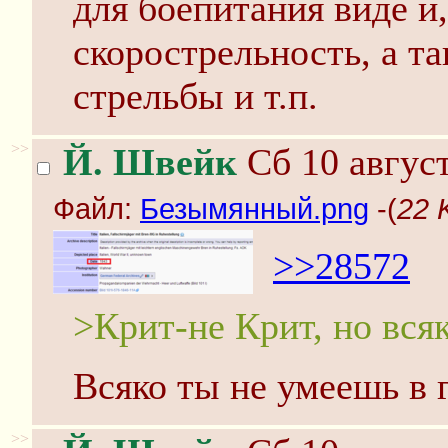
для боепитания виде и,
скорострельность, а т
стрельбы и т.п.
>>
Й. Швейк
Сб 10 август
Файл:
Безымянный.png
-(
22 
>>28572
>Крит-не Крит, но вся
Всяко ты не умеешь в г
>>