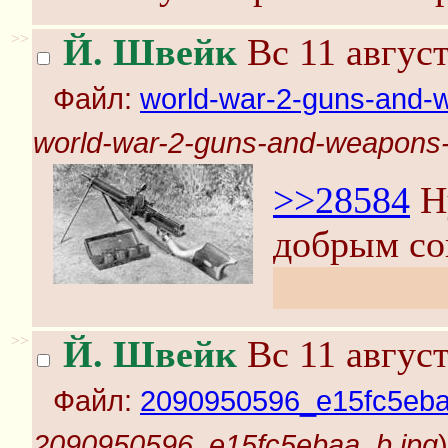
>>
Й. Швейк
Вс 11 август
Файл:
world-war-2-guns-and-w
world-war-2-guns-and-weapons-
>>28584
Ну
добрым с
уже прогна
>>
Й. Швейк
Вс 11 август
Файл:
2090950596_e15fc5eba
2090950596_e15fc5ebaa_b.jpg
)