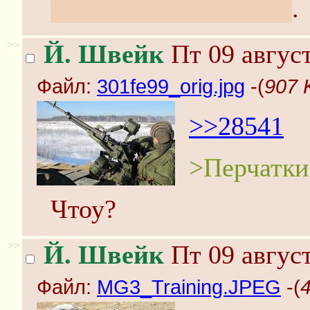
нужно" по критериям
.
>>
Й. Швейк
Пт 09 август
Файл:
301fe99_orig.jpg
-(
907 
>>28541
>Перчатки
Чтоу?
>>
Й. Швейк
Пт 09 август
Файл:
MG3_Training.JPEG
-(