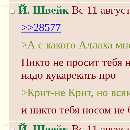
>>
Й. Швейк
Вс 11 август
>>28577
>А с какого Аллаха мн
Никто не просит тебя н
надо кукарекать про
>Крит-не Крит, но вся
и никто тебя носом не 
>>
Й. Швейк
Вс 11 август