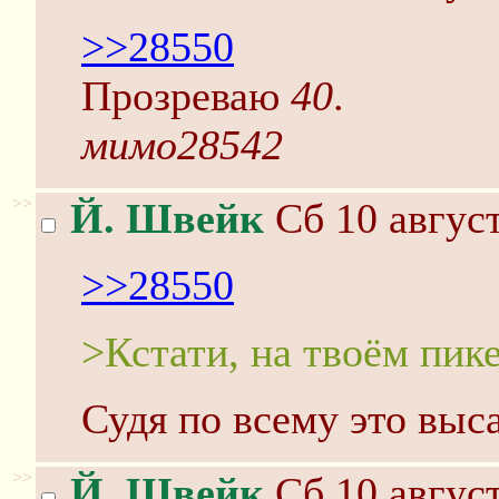
>>28550
Прозреваю
40
.
мимо28542
>>
Й. Швейк
Сб 10 август
>>28550
>Кстати, на твоём пике
Судя по всему это выса
>>
Й. Швейк
Сб 10 август