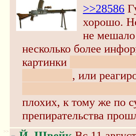
>>28586
Гу
хорошо. Но
не мешало
несколько более инфо
картинки
если они исп
аргумента
, или реагир
это как получится, кон
плохих, к тому же по с
препирательства прош
>>
Й. Швейк
Вс 11 август