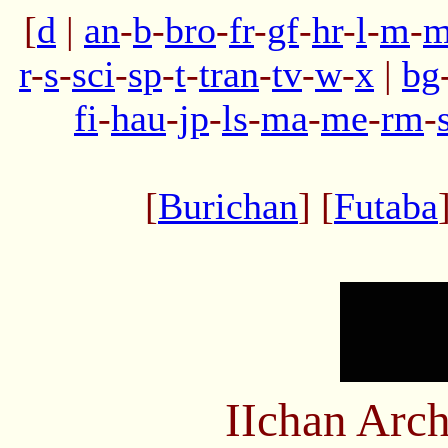
[
d
|
an
-
b
-
bro
-
fr
-
gf
-
hr
-
l
-
m
-
m
r
-
s
-
sci
-
sp
-
t
-
tran
-
tv
-
w
-
x
|
bg
fi
-
hau
-
jp
-
ls
-
ma
-
me
-
rm
-
[
Burichan
] [
Futaba
IIchan Arc