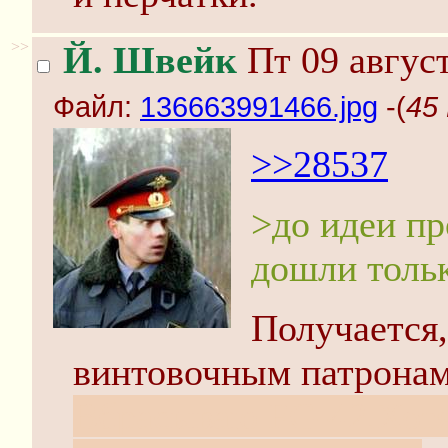
>>
Й. Швейк
Пт 09 август
Файл:
136663991466.jpg
-(
45
>>28537
>до идеи п
дошли тольк
Получается,
винтовочным патрона
Вбрасываю FG-42.
Хотя