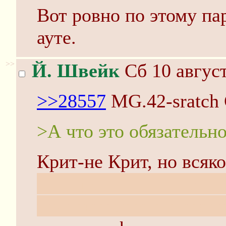
Вот ровно по этому па
ауте.
>>
Й. Швейк
Сб 10 август
>>28557
MG.42-sratch
>А что это обязательн
Крит-не Крит, но всяк
дату фотки так и не на
укладывается в высадк