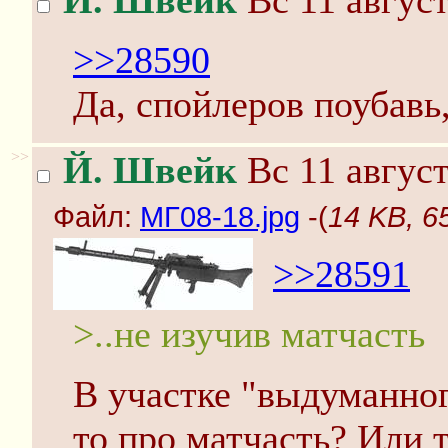
Й. Швейк
Вс 11 август
>>28590
Да, спойлеров поубавь
>>
Й. Швейк
Вс 11 август
Файл:
МГ08-18.jpg
-(
14 KB, 6
>>28591
>..не изучив матчасть
В участке "выдуманног
то про матчасть? Или т