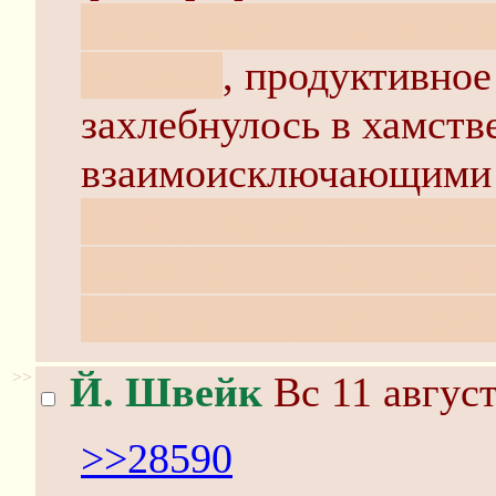
хотя и представляет са
интерес
, продуктивное
захлебнулось в хамств
взаимоисключающими 
тебе даже за гугл хвата
научился читать по-че
остальных участников
>>
Й. Швейк
Вс 11 август
>>28590