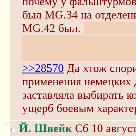
почему у фальштурмов
был MG.34 на отделени
MG.42 был.
Ну и где-т
была. Вот пусть тот, х
её вырыл и что на ней
>>28570
Да хтож спори
применения немецких 
заставляла выбирать к
ущерб боевым характер
>>
Й. Швейк
Сб 10 август