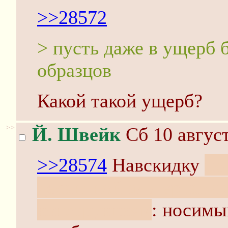
>>28572
> пусть даже в ущерб 
образцов
Какой такой ущерб?
>>
Й. Швейк
Сб 10 август
>>28574
Навскидку
по
десантной альтернати
конструкциям
: носимы