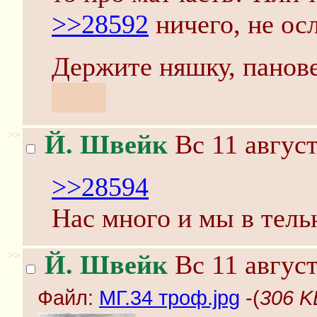
>>28592
ничего, не ос
Держите няшку, панов
один
>>
Й. Швейк
Вс 11 август
>>28594
Нас много и мы в тель
>>
Й. Швейк
Вс 11 август
Файл:
МГ.34 троф.jpg
-(
306 K