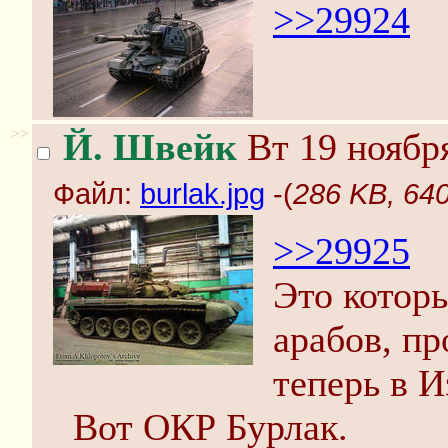
>>29924
>>
Й. Швейк
Вт 19 ноября
Файл:
burlak.jpg
-(
286 KB, 640
>>29925
Это котор
арабов, п
теперь в И
Вот ОКР Бурлак.