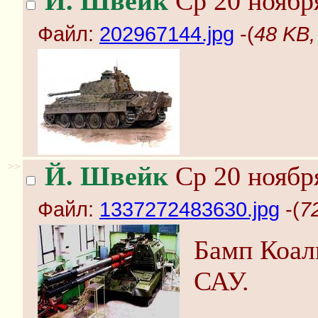
Й. Швейк
Ср 20 ноября
Файл:
202967144.jpg
-(
48 KB,
>>
Й. Швейк
Ср 20 ноября
Файл:
1337272483630.jpg
-(
7
Бамп Коали
САУ.