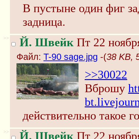
В пустыне один фиг за
задница.
>>
Й. Швейк
Пт 22 ноября
Файл:
T-90 sage.jpg
-(
38 KB, 
>>30022
Вброшу
ht
bt.livejou
действительно такое г
>>
Й. Швейк
Пт 22 ноября