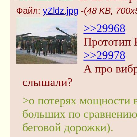
Файл:
yZldz.jpg
-(
48 KB, 700x5
>>29968
Прототип 
>>29978
А про виб
слышали?
>о потерях мощности в
больших по сравнению 
беговой дорожки).