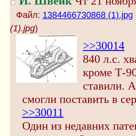
Й. Швейк
Чт 21 ноября
Файл:
1384466730868 (1).jpg
(1).jpg
)
>>30014
840 л.с. х
кроме Т-9
ставили. А
смогли поставить в се
>>30011
Один из недавних пат