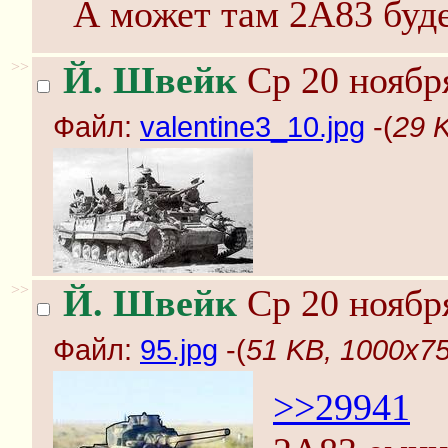
А может там 2А83 буде
>>
Й. Швейк
Ср 20 ноября
Файл:
valentine3_10.jpg
-(
29 K
>>
Й. Швейк
Ср 20 ноября
Файл:
95.jpg
-(
51 KB, 1000x75
>>29941