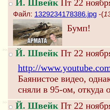
Й. Швейк
Пт 22 ноября
Файл:
1329234178386.jpg
-(
1
Бумп!
>>
Й. Швейк
Пт 22 ноября
http://www.youtube.c
Баянистое видео, одна
сняли в 95-ом, откуда 
>>
Й. Швейк
Пт 22 ноября