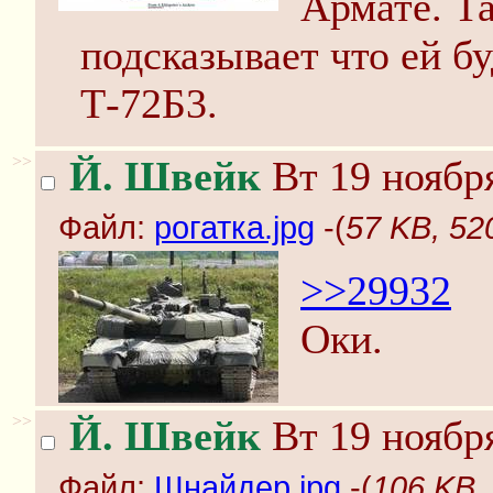
Армате. Т
подсказывает что ей б
Т-72Б3.
>>
Й. Швейк
Вт 19 ноября
Файл:
рогатка.jpg
-(
57 KB, 52
>>29932
Оки.
>>
Й. Швейк
Вт 19 ноября
Файл:
Шнайдер.jpg
-(
106 KB,