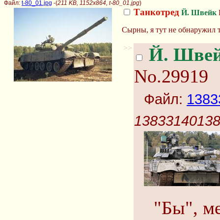
Файл:
t-80_01.jpg
-(
211 KB, 1152x864, t-80_01.jpg
)
Танкотред
Й. Швейк
Сырны, я тут не обнаружил т
>>
Й. Шве
No.29919
Файл:
1383
13833140138
"Бы", м