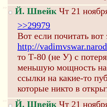
>>
Й. Швейк
Чт 21 ноября
>>29979
Вот если почитать вот 
http://vadimvswar.nar
то Т-80 (не У) с поте
меньшую мощность на 
ссылки на какие-то пу
которые никто в откры
>>
Й. Швейк
Чт 21 ноября