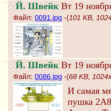
>>
Й. Швейк
Вт 19 ноября
Файл:
0091.jpg
-(
101 KB, 1024
>>
Й. Швейк
Вт 19 ноября
Файл:
0086.jpg
-(
68 KB, 1024x
И самая м
пушка 2А82