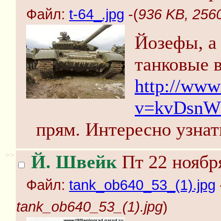
Файл:
t-64_.jpg
-(
936 KB, 2560
Йозефы, а
танковые в
http://www
v=kvDsnW
прям. Интересно узнать
>>
Й. Швейк
Пт 22 ноября
Файл:
tank_ob640_53_(1).jpg
tank_ob640_53_(1).jpg
)