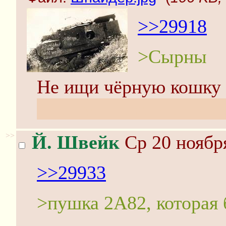
>>29918
>Сырны
Не ищи чёрную кошку 
Этот вот тоже заехал н
>>
Й. Швейк
Ср 20 ноября
>>29933
>пушка 2А82, которая 