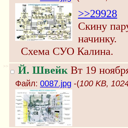
>>29928
Скину пару
начинку.
Схема СУО Калина.
>>
Й. Швейк
Вт 19 ноября
Файл:
0087.jpg
-(
100 KB, 1024