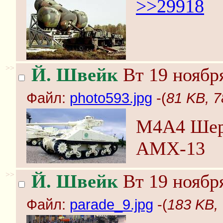
>>29918
>>
Й. Швейк
Вт 19 ноября
Файл:
photo593.jpg
-(
81 KB, 7
M4A4 Шерм
AMX-13
>>
Й. Швейк
Вт 19 ноября
Файл:
parade_9.jpg
-(
183 KB, 