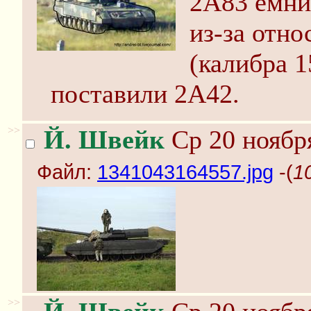
2А83 емни
из-за отн
(калибра 1
поставили 2А42.
>>
Й. Швейк
Ср 20 ноября
Файл:
1341043164557.jpg
-(
1
>>