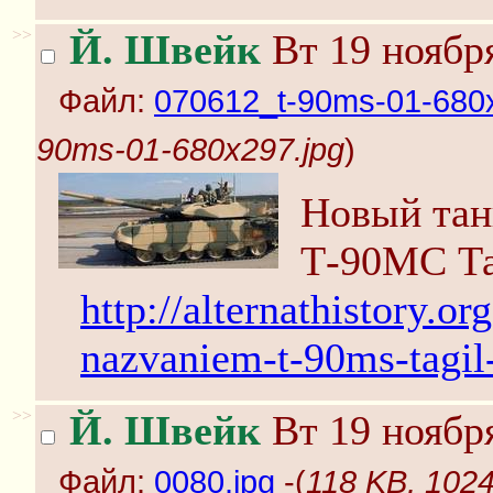
>>
Й. Швейк
Вт 19 ноября
Файл:
070612_t-90ms-01-680x
90ms-01-680x297.jpg
)
Новый тан
Т-90МС Та
http://alternathistory.o
nazvaniem-t-90ms-tagil
>>
Й. Швейк
Вт 19 ноября
Файл:
0080.jpg
-(
118 KB, 1024