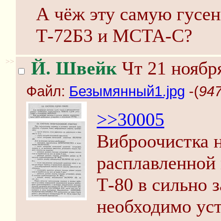
А чёж эту самую гусен
Т-72Б3 и МСТА-С?
>>
Й. Швейк
Чт 21 ноября
Файл:
Безымянный1.jpg
-(
947
>>30005
Виброочистка н
расплавленной
Т-80 в сильно 
необходимо уст