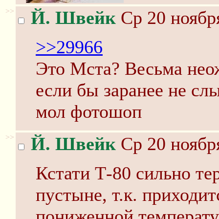
>>
Й. Швейк
Ср 20 ноября
>>29966
Это Мста? Весьма неож
если бы заранее не слы
мол фотошоп
>>
Й. Швейк
Ср 20 ноября
Кстати Т-80 сильно те
пустыне, т.к. приходи
пониженной температу