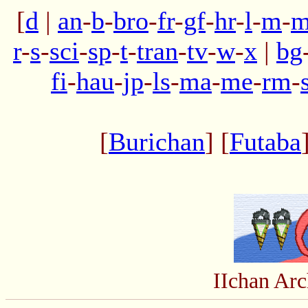
[
d
|
an
-
b
-
bro
-
fr
-
gf
-
hr
-
l
-
m
-
m
r
-
s
-
sci
-
sp
-
t
-
tran
-
tv
-
w
-
x
|
bg
fi
-
hau
-
jp
-
ls
-
ma
-
me
-
rm
-
[
Burichan
] [
Futaba
IIchan Ar