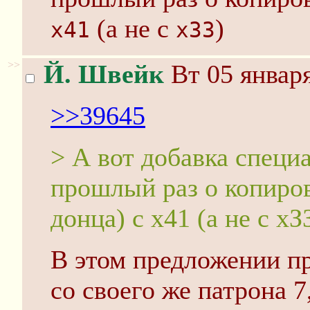
(а не с
)
х41
хЗЗ
>>
Й. Швейк
Вт 05 января
>>39645
> А вот добавка специа
прошлый раз о копиров
донца) с х41 (а не с хЗ
В этом предложении пр
со своего же патрона 7