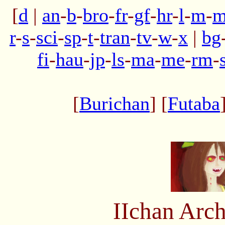
[
d
|
an
-
b
-
bro
-
fr
-
gf
-
hr
-
l
-
m
-
m
r
-
s
-
sci
-
sp
-
t
-
tran
-
tv
-
w
-
x
|
bg
fi
-
hau
-
jp
-
ls
-
ma
-
me
-
rm
-
[
Burichan
] [
Futaba
IIchan Arc