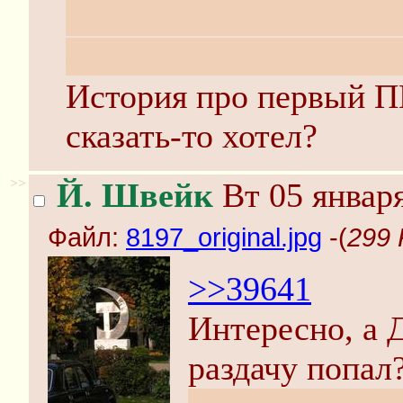
это невзаимозаменяемы
совпадающего параметра
История про первый П
сказать-то хотел?
>>
Й. Швейк
Вт 05 января
Файл:
8197_original.jpg
-(
299 
>>39641
Интересно, а 
раздачу попал