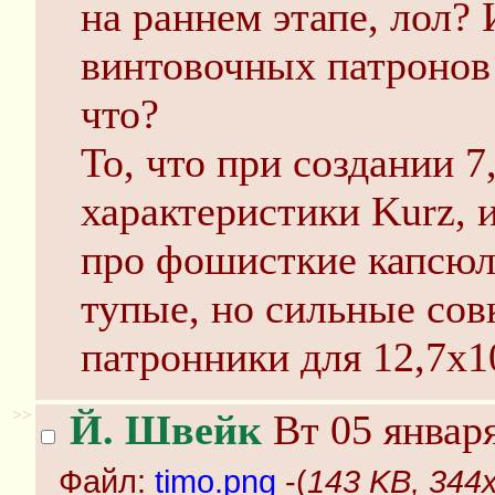
на раннем этапе, лол?
винтовочных патронов
что?
То, что при создании 7
характеристики Kurz, 
про фошисткие капсюли
тупые, но сильные сов
патронники для 12,7х1
>>
Й. Швейк
Вт 05 января
Файл:
timo.png
-(
143 KB, 344x