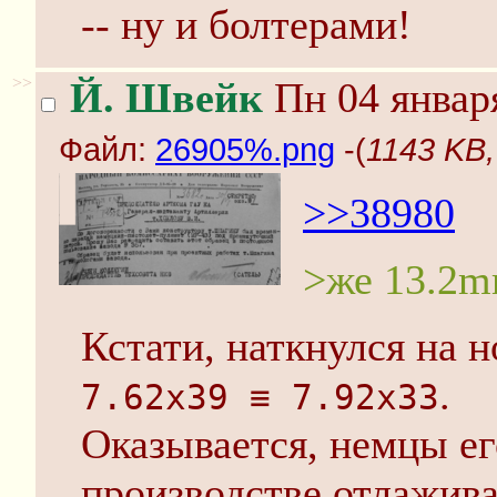
-- ну и болтерами!
>>
Й. Швейк
Пн 04 января
Файл:
26905%.png
-(
1143 KB
>>38980
>же 13.2m
Кстати, наткнулся на
.
7.62хЗ9 ≡ 7.92хЗЗ
Оказывается, немцы е
производстве отлажива