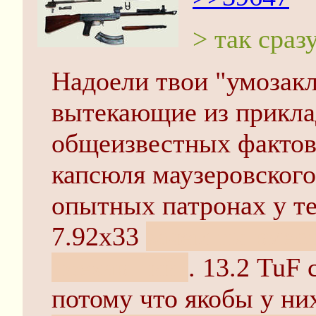
> так сраз
Надоели твои "умозакл
вытекающие из прикл
общеизвестных фактов
капсюля маузеровского
опытных патронах у те
7.92х33
зачем ты вмест
поехавший?
. 13.2 TuF
потому что якобы у н