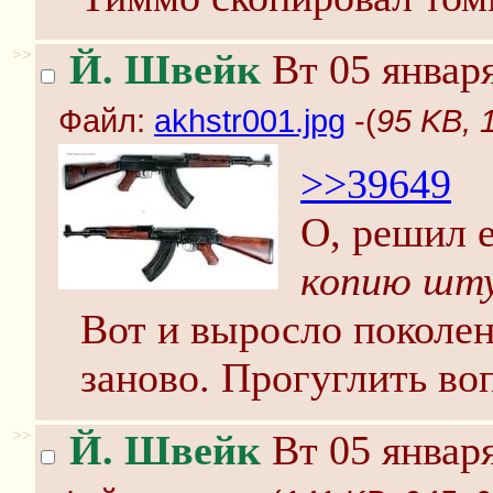
>>
Й. Швейк
Вт 05 января
Файл:
akhstr001.jpg
-(
95 KB, 
>>39649
О, решил 
копию шт
Вот и выросло поколе
заново. Прогуглить во
>>
Й. Швейк
Вт 05 января