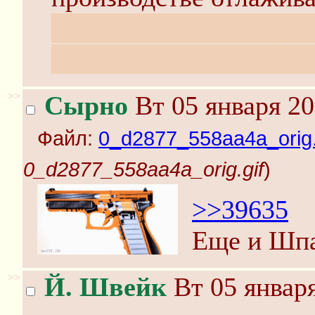
Выкладывать не буду (
бурление началось), са
>>
Сырно
Вт 05 января 20
Файл:
0_d2877_558aa4a_orig.
0_d2877_558aa4a_orig.gif
)
>>39635
Еще и Шпа
>>
Й. Швейк
Вт 05 января