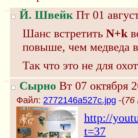
>>
Й. Швейк
Пт 01 август
Шанс встретить
N+k
в
повыше, чем медведа в
Так что это не для охо
>>
Сырно
Вт 07 октября 2
Файл:
2772146a527c.jpg
-(
76 
http://you
t=37