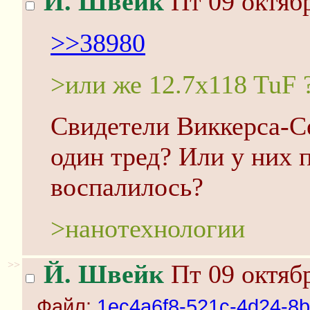
Й. Швейк
Пт 09 октябр
>>38980
>или же 12.7x118 TuF 
Свидетели Виккерса-Се
один тред? Или у них 
воспалилось?
>нaнoтехнологии
>>
Й. Швейк
Пт 09 октябр
Файл:
1ec4a6f8-521c-4d24-8b2