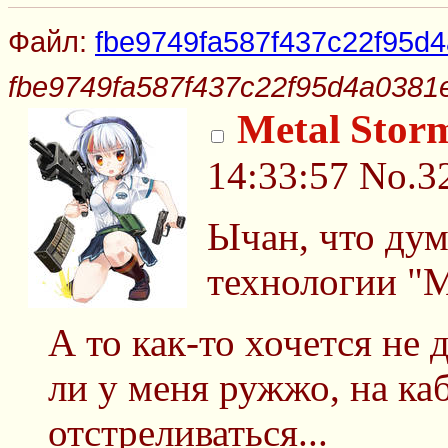
Файл:
fbe9749fa587f437c22f95d4
fbe9749fa587f437c22f95d4a0381e
Metal Stor
14:33:57
No.3
Ычан, что дум
технологии "M
А то как-то хочется не 
ли у меня ружжо, на каб
отстреливаться...