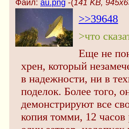
Файл:
au.png
-(
141 KB, 945x6
>>39648
>что сказа
Еще не пон
хрен, который незамеч
в надежности, ни в те
поделок. Более того, о
демонстрируют все сво
копия томми, 12 часов 