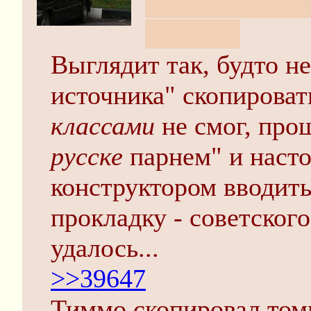
У Симонова ув
он умер.
Выглядит так, будто н
источника" скопирова
классами
не смог, про
pyccке
парнем" и наст
конструктором вводит
прокладку - советского
удалось...
>>39647
Тиммо скопировал том