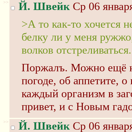
>>
Й. Швейк
Ср 06 января
>А то как-то хочется н
белку ли у меня ружжо,
волков отстреливаться.
Поржалъ. Можно ещё н
погоде, об аппетите, о
каждый организм в заго
привет, и с Новым гад
>>
Й. Швейк
Ср 06 января