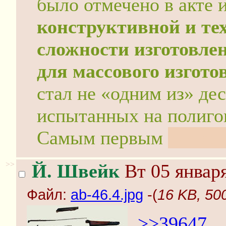
было отмечено в акте
конструктивной и те
сложности изготовле
для массового изгото
стал не «одним из» де
испытанных на полигон
Самым первым
для се
>>
Й. Швейк
Вт 05 января
Файл:
ab-46.4.jpg
-(
16 KB, 500
>>39647