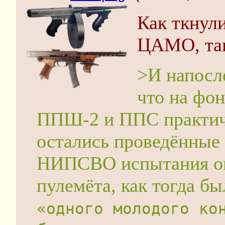
Как ткнул
ЦАМО, так
>И напосл
что на фо
ППШ-2 и ППС практич
остались проведённые 
НИПСВО испытания оп
пулемёта, как тогда бы
«одного молодого ко