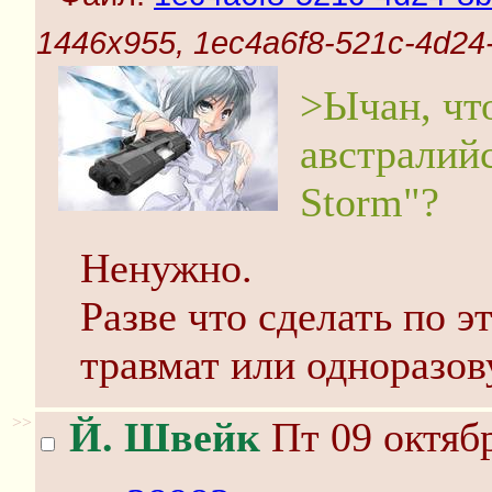
1446x955, 1ec4a6f8-521c-4d24-8
>Ычан, чт
австралий
Storm"?
Ненужно.
Разве что сделать по 
травмат или одноразов
>>
Й. Швейк
Пт 09 октябр