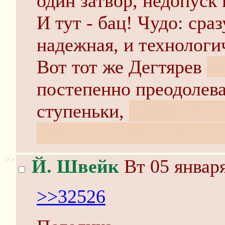
один затвор, недопуск 
И тут - бац! Чудо: сра
надежная, и технологи
Вот тот же Дегтярев
п
постепенно преодолев
ступеньки,
в чем, кста
большая заслуга образ
>>
Й. Швейк
Вт 05 января
>>32526