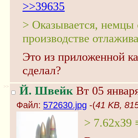
>>39635
> Оказывается, немцы 
производстве отлажива
Это из приложенной ка
сделал?
>>
Й. Швейк
Вт 05 января
Файл:
572630.jpg
-(
41 KB, 81
> 7.62хЗ9 