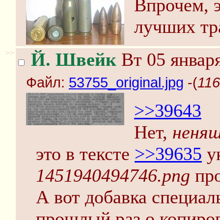
Впрочем, 
лучших тр
>>
Й. Швейк
Вт 05 января
Файл:
53755_original.jpg
-(
116
>>39643
Нет,
неня
это в тексте
>>39635
ук
1451940494746.png
про
А вот добавка специаль
прошлый раз о копиров