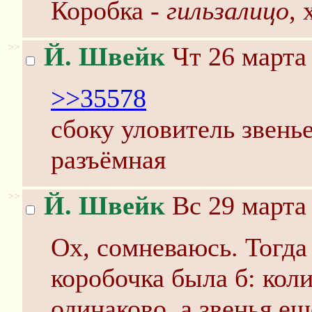
Коробка -
гильзалицо
, 
>>
Й. Швейк
Чт 26 марта 
>>35578
сбоку уловитель звенье
разъёмная
>>
Й. Швейк
Вс 29 марта 
Ox, coмневаюсь. Тогда
коробочка была б: коли
одинаково, а звенья ещ