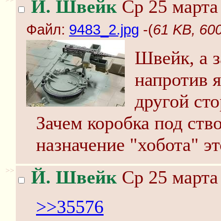
Й. Швейк
Ср 25 марта 
Файл:
9483_2.jpg
-(
61 KB, 60
Швейк, а з
напротив я
другой сто
Зачем коробка под ств
назначение "хобота" эт
>>
Й. Швейк
Ср 25 марта 
>>35576