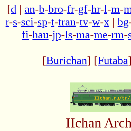
[
d
|
an
-
b
-
bro
-
fr
-
gf
-
hr
-
l
-
m
-
m
r
-
s
-
sci
-
sp
-
t
-
tran
-
tv
-
w
-
x
|
bg
fi
-
hau
-
jp
-
ls
-
ma
-
me
-
rm
-
[
Burichan
] [
Futaba
IIchan Arc