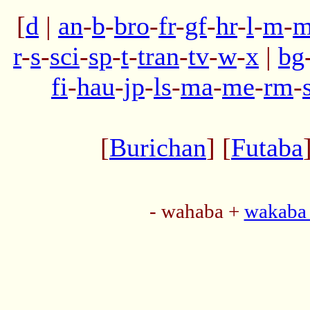
[
d
|
an
-
b
-
bro
-
fr
-
gf
-
hr
-
l
-
m
-
m
r
-
s
-
sci
-
sp
-
t
-
tran
-
tv
-
w
-
x
|
bg
fi
-
hau
-
jp
-
ls
-
ma
-
me
-
rm
-
[
Burichan
] [
Futaba
- wahaba +
wakaba 