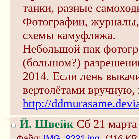
танки, разные самоходк
Фотографии, журналы,
схемы камуфляжа.
Небольшой пак фотогр
(большом?) разрешении
2014. Если лень выкач
вертолётами вручную, 
http://ddmurasame.devia
>>
Й. Швейк
Сб 21 марта 
Файл:
IMG_8231.jpg
-(
116 KB