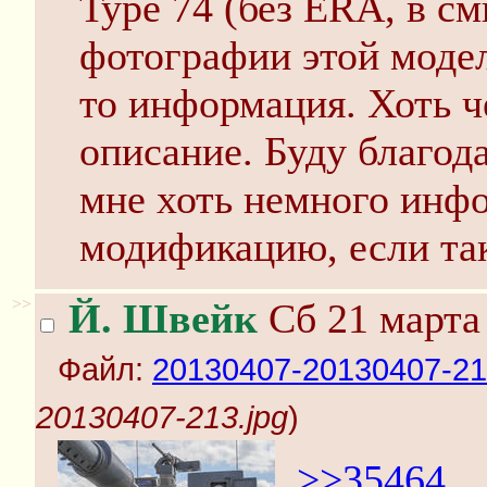
Type 74 (без ERA, в см
фотографии этой модел
то информация. Хоть ч
описание. Буду благода
мне хоть немного инф
модификацию, если так
>>
Й. Швейк
Сб 21 марта 
Файл:
20130407-20130407-21
20130407-213.jpg
)
>>35464