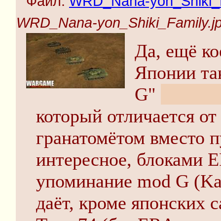
Файл:
WRD_Nana-yon_Shiki_F
WRD_Nana-yon_Shiki_Family.j
Да, ещё ко
Японии так
G"
второй
который отличается от
гранатомётом вместо п
интересное, блоками 
упоминание mod G (Kai
даёт, кроме японских 