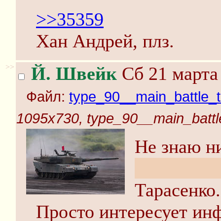
>>35359
Хан Андрей, плз.
>>
Й. Швейк
Сб 21 марта 
Файл:
type_90__main_battle_t
1095x730, type_90__main_battl
Не знаю н
Гурхан, чт
Тарасенко.
Просто интересует ин