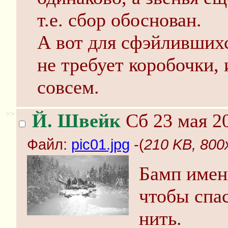
т.е. сбор обоснован.
А вот для сфэйлившихс
не требует коробочки,
совсем.
>>
Й. Швейк
Сб 23 мая 20
Файл:
pic01.jpg
-(
210 KB, 800x
Бамп имен
чтобы спас
нить.