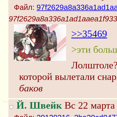
Файл:
97f2629a8a336a1ad1aa
97f2629a8a336a1ad1aaea1f933
>>35469
>эти боль
Лолштоле?
которой вылетали сна
баков
>>
Й. Швейк
Вс 22 марта 