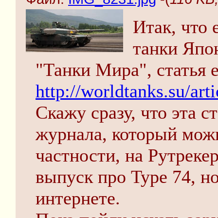
Итак, что 
танки Япо
"Танки Мира", статья е
http://worldtanks.su/art
Скажу сразу, что эта ст
журнала, который можн
частности, на Рутрекер
выпуск про Type 74, но
интернете.