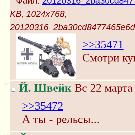
Файл:
20120316_2ba30cd8477
KB, 1024x768,
20120316_2ba30cd8477465e6dc
>>35471
Смотри ку
>>
Й. Швейк
Вс 22 марта 
>>35472
А ты - рельсы...
>>