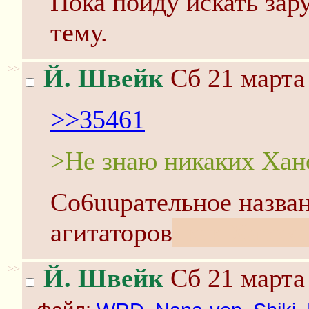
Пока пойду искать зар
тему.
>>
Й. Швейк
Сб 21 марта 
>>35461
>Не знаю никаких Хан
Co6uupaтельное назван
агитаторов
, как Xapкх
>>
Й. Швейк
Сб 21 марта 