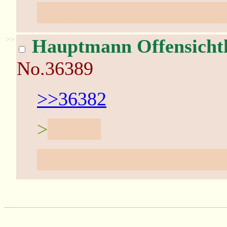
КПДВ: T-80 в снегах 
>>
Hаuptmann Offensiсhtl
No.36389
>>36382
>
KПДВ
Картинка для привлече