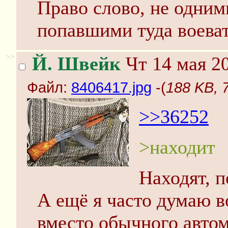
Право слово, не одним
попавшими туда воеват
>>
Й. Швейк
Чт 14 мая 20
Файл:
8406417.jpg
-(
188 KB, 
>>36252
>находит
Находят, п
А ещё я часто думаю в
вместо обычного автом