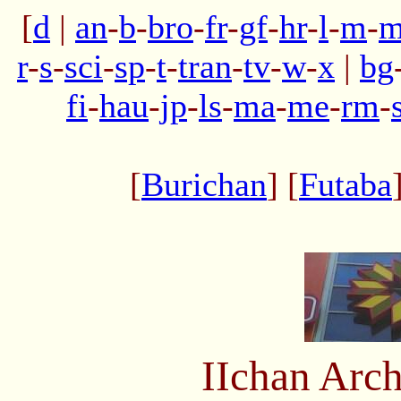
[
d
|
an
-
b
-
bro
-
fr
-
gf
-
hr
-
l
-
m
-
m
r
-
s
-
sci
-
sp
-
t
-
tran
-
tv
-
w
-
x
|
bg
fi
-
hau
-
jp
-
ls
-
ma
-
me
-
rm
-
[
Burichan
] [
Futaba
IIchan Arc