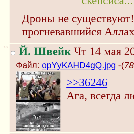
скепсиса...
Дроны не существуют!
прогневавшийся Аллах
>>
Й. Швейк
Чт 14 мая 20
Файл:
opYyKAHD4gQ.jpg
-(
78
>>36246
Ага, всегда л