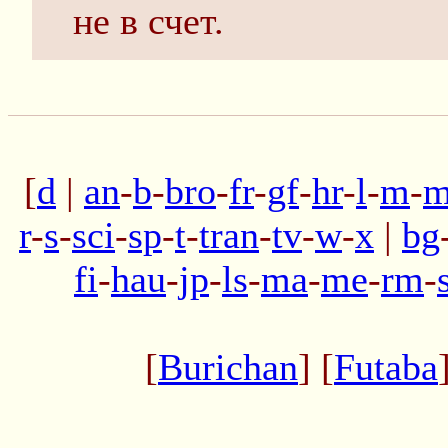
не в счет.
[
d
|
an
-
b
-
bro
-
fr
-
gf
-
hr
-
l
-
m
-
m
r
-
s
-
sci
-
sp
-
t
-
tran
-
tv
-
w
-
x
|
bg
fi
-
hau
-
jp
-
ls
-
ma
-
me
-
rm
-
[
Burichan
] [
Futaba