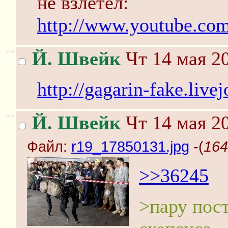
не взлетел:
http://www.youtube.co
>>
Й. Швейк
Чт 14 мая 20
http://gagarin-fake.liv
>>
Й. Швейк
Чт 14 мая 20
Файл:
r19_17850131.jpg
-(
164
>>36245
>пару пос