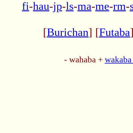
fi
-
hau
-
jp
-
ls
-
ma
-
me
-
rm
-
[
Burichan
] [
Futaba
- wahaba +
wakaba 