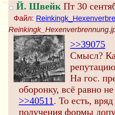
>>
Й. Швейк
Пт 30 сентяб
Файл:
Reinkingk_Hexenverbre
Reinkingk_Hexenverbrennung.j
>>39075
Смысл? Ка
репутацию
На гос. пр
оборонку, всё равно не
>>40511
. То есть, вря
получения формы допу