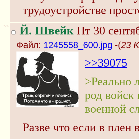
трудоустройстве прост
>>
Й. Швейк
Пт 30 сентяб
Файл:
1245558_600.jpg
-(
23 K
>>39075
>Реально 
род войск
военной с
Разве что если в плен 