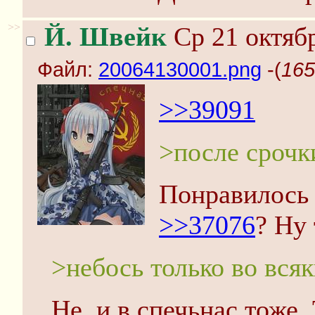
>>
Й. Швейк
Ср 21 октябр
Файл:
20064130001.png
-(
165
>>39091
>после срочк
Понравилось 
>>37076
? Ну 
>небось только во вся
Не, и в спечьнас тоже.