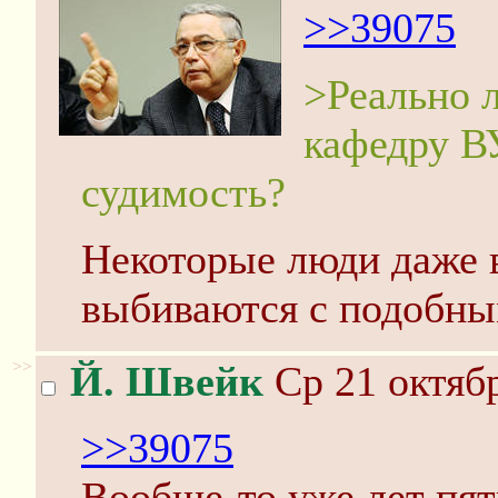
>>39075
>Реально 
кафедру В
судимость?
Некоторые люди даже
выбиваются с подобны
>>
Й. Швейк
Ср 21 октябр
>>39075
Вообще-то уже лет пять