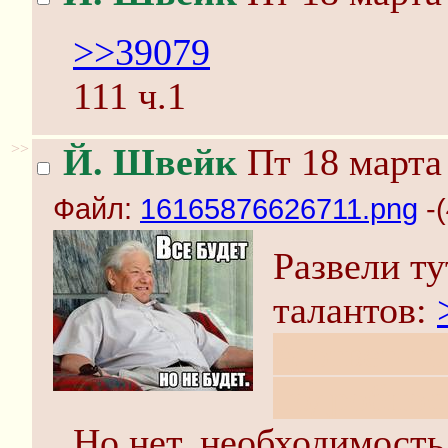
>>39079
111 ч.1
>>
Й. Швейк
Пт 18 марта 
Файл:
16165876626711.png
-(
Развели ту
талантов:
А ответ-то
подробнос
Но нет, необходимость