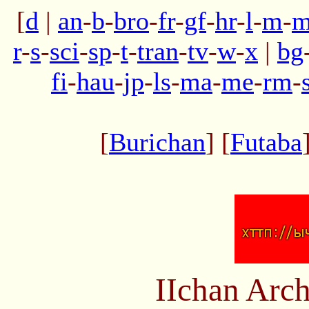
[
d
|
an
-
b
-
bro
-
fr
-
gf
-
hr
-
l
-
m
-
m
r
-
s
-
sci
-
sp
-
t
-
tran
-
tv
-
w
-
x
|
bg
fi
-
hau
-
jp
-
ls
-
ma
-
me
-
rm
-
[
Burichan
] [
Futaba
IIchan Arc