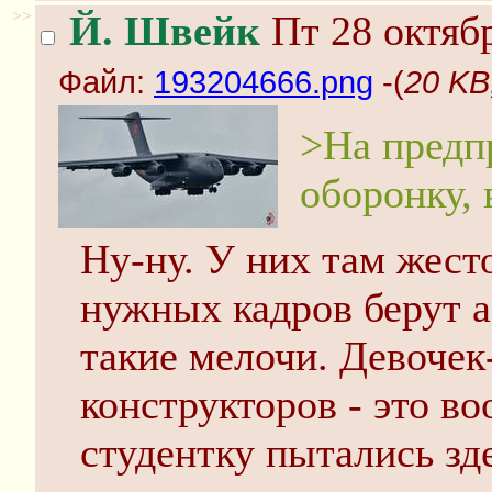
>>
Й. Швейк
Пт 28 октябр
Файл:
193204666.png
-(
20 KB
>На предп
оборонку, 
Ну-ну. У них там жест
нужных кадров берут а
такие мелочи. Девочек
конструкторов - это в
студентку пытались зд