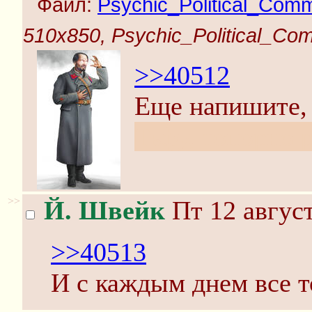
Файл:
Psychic_Political_Comm
510x850, Psychic_Political_Com
>>40512
Еще напишите, 
Тьфу, топорно р
>>
Й. Швейк
Пт 12 август
>>40513
И с каждым днем все т