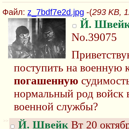
Файл:
z_7bdf7e2d.jpg
-(
293 KB, 1
Й. Швей
No.39075
Приветству
поступить на военную 
погашенную
судимость
нормальный род войск 
военной службы?
>>
Й. Швейк
Вт 20 октябр