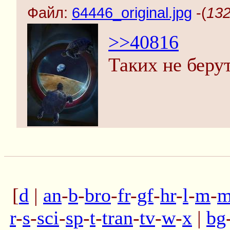
Файл:
64446_original.jpg
-(
132
>>40816
Таких не беру
[
d
|
an
-
b
-
bro
-
fr
-
gf
-
hr
-
l
-
m
-
m
r
-
s
-
sci
-
sp
-
t
-
tran
-
tv
-
w
-
x
|
bg