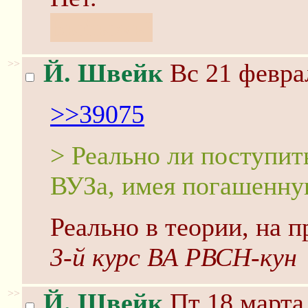
Быбыжь!
>>
Й. Швейк
Вс 21 феврал
>>39075
> Реально ли поступит
ВУЗа, имея погашенну
Реально в теории, на п
3-й курс ВА РВСН-кун
>>
Й. Швейк
Пт 18 марта 