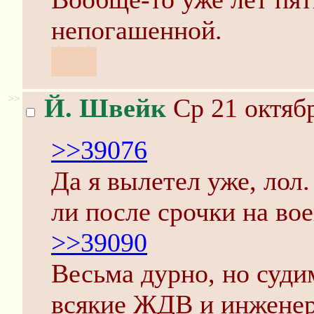
непогашенной.
╰_╯
>>
Й. Швейк
Ср 21 октябр
>>39076
Да я вылетел уже, лол
ли после срочки на вое
>>39090
Весьма дурно, но суди
всякие ЖДВ и инжене