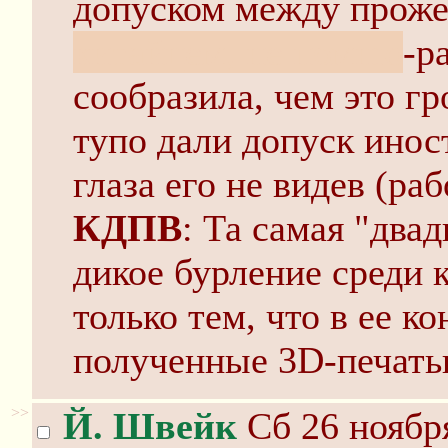
допуском между прож
китайцем, не помню
-р
сообразила, чем это гр
тупо дали допуск иност
глаза его не видев (раб
КДПВ
: Та самая "два
дикое бурление среди 
только тем, что в ее к
полученные 3D-печать
>>
Й. Швейк
Сб 26 ноября