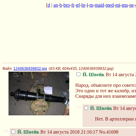
[
d
|
an
-
b
-
bro
-
fr
-
gf
-
hr
-
l
-
m
-
maid
-
med
-
mi
-
mu
-
ne
-
Файл:
1240636939832.jpg
-(
63 KB, 604x435, 1240636939832.jpg
)
Й. Швейк
Вт 14 августа 
Народ, объясните про советс
Это один и тот же калибр, и
Снаряды для них взаимозам
>>
Й. Швейк
Вт 14 авгус
Нет. В артиллерии 
>>
Й. Швейк
Вт 14 августа 2018 21:16:17
No.41698