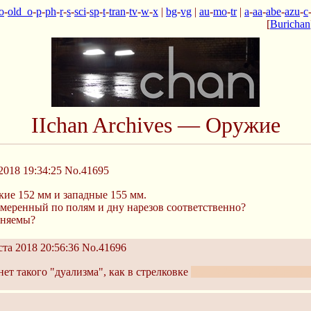
o
-
old_o
-
p
-
ph
-
r
-
s
-
sci
-
sp
-
t
-
tran
-
tv
-
w
-
x
|
bg
-
vg
|
au
-
mo
-
tr
|
a
-
aa
-
abe
-
azu
-
c
[
Burichan
IIchan Archives — Оружие
2018 19:34:25
No.41695
кие 152 мм и западные 155 мм.
змеренный по полям и дну нарезов соответственно?
еняемы?
та 2018 20:56:36
No.41696
нет такого "дуализма", как в стрелковке
где 7.62=7.92, а 12.8=13.2