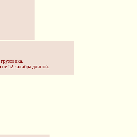
 грузовика.
о не 52 калибра длиной.