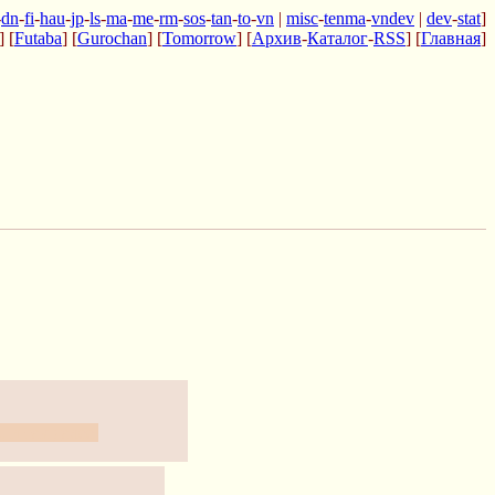
-
dn
-
fi
-
hau
-
jp
-
ls
-
ma
-
me
-
rm
-
sos
-
tan
-
to
-
vn
|
misc
-
tenma
-
vndev
|
dev
-
stat
]
] [
Futaba
] [
Gurochan
] [
Tomorrow
] [
Архив
-
Каталог
-
RSS
] [
Главная
]
, и так далее.