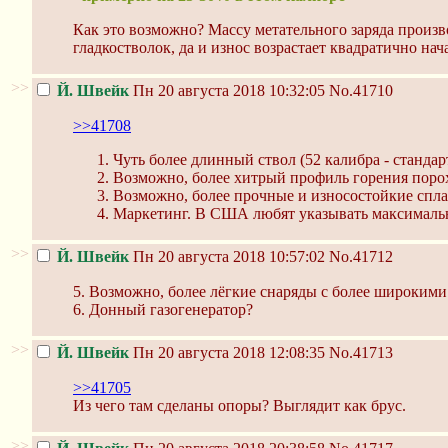
Как это возможно? Массу метательного заряда произвол
гладкостволок, да и износ возрастает квадратично нач
>>
Й. Швейк
Пн 20 августа 2018 10:32:05
No.41710
>>41708
Чуть более длинный ствол (52 калибра - станда
Возможно, более хитрый профиль горения порохо
Возможно, более прочные и износостойкие спл
Маркетинг. В США любят указывать максимальн
>>
Й. Швейк
Пн 20 августа 2018 10:57:02
No.41712
5. Возможно, более лёгкие снаряды с более широким
6. Донный газогенератор?
>>
Й. Швейк
Пн 20 августа 2018 12:08:35
No.41713
>>41705
Из чего там сделаны опоры? Выглядит как брус.
>>