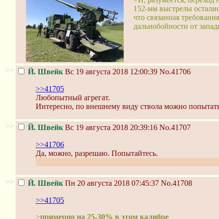
152-мм выстрелы осталис
что связанная требовани
дальнобойности от запад
>>
Й. Швейк
Вс 19 августа 2018 12:00:39
No.41706
>>41705
Любопытный агрегат.
Интересно, по внешнему виду ствола можно попытатьс
>>
Й. Швейк
Вс 19 августа 2018 20:39:16
No.41707
>>41706
Да, можно, разрешаю. Попытайтесь.
Тем более что правильный ответ по имени файла гугл
>>
Й. Швейк
Пн 20 августа 2018 07:45:37
No.41708
>>41705
>
примерно на 25-30% в этом калибре