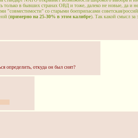
ь только в бывших странах ОВД и тоже, далеко не новые, да и н
ями "совместимости" со старыми боеприпасами советская/российс
ной (
примерно на 25-30% в этом калибре
). Так какой смысл за
я определить, откуда он был снят?
ится.