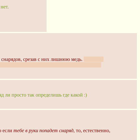
нет.
 снарядов, срезав с них лишнюю медь.
Конечно,
о меркам WW2, не считая того, что болванки из
д ли просто так определишь где какой :)
то если
тебе в руки попадет снаряд
, то, естественно,