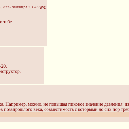
_900 - Ленинград, 1983.jpg
)
о тебе
-20.
онструктор.
ика. Например, можно, не повышая пиковое значение давления, и
в позапрошлого века, совместимость с которыми до сих пор треб
навязывали решения 30-летней давности, но сейчас необучаемые