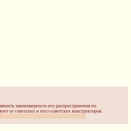
зменить закономерность его распространения по
уют от советских и пост-советских конструкторов.
 покорно кушают уже 100+-летнее добро...