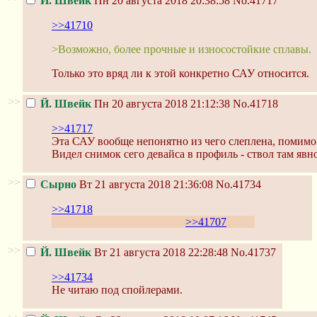
Й. Швейк
Пн 20 августа 2018 20:38:58
No.41717
>>41710
>Возможно, более прочные и износостойкие сплавы.
Только это вряд ли к этой конкретно САУ относится.
>>
Й. Швейк
Пн 20 августа 2018 21:12:38
No.41718
>>41717
Эта САУ вообще непонятно из чего слеплена, помимо
Видел снимок сего девайса в профиль - ствол там явн
>>
Сырно
Вт 21 августа 2018 21:36:08
No.41734
>>41718
Воспользуйся спойлером в
>>41707
,бака!
>>
Й. Швейк
Вт 21 августа 2018 22:28:48
No.41737
>>41734
Не читаю под спойлерами.