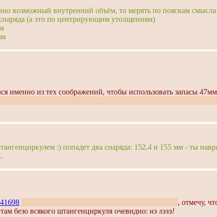
енно возможный внутренний объём, то мерять по пояскам смысла 
снаряда (а это по центрирующим утолщениям)
мм
мм
ся именно из тех соображений, чтобы использовать запасы 47мм
могло - всех царских запасов хватило бы на один хороший бой п
нгенциркулем :) попадет два снаряда: 152,4 и 155 мм - ты навря
.
41698
и ее несоответствия действительности в целом
, отмечу, ч
 там безо всякого штангенциркуля очевидно:
нэ лэзэ!