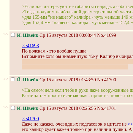
>Если нас интересуют не габариты снаряда, а собств
>Тогда получим наибольший диаметр стальной части 
>для 155-мм "не нашего" калибра - чуть меньше 149 
>для 152,4-мм "нашего" калибра - чуть меньше 152,4 
>>
Й. Швейк
Ср 15 августа 2018 00:08:44
No.41699
>>41698
По пояскам - это вообще пушка.
Вспомните хотя бы знаменитую 45ку. Калибр выбирал
ничего из этой затеи толкового не вышло и выйти не 
старой стали о новую броню просто раскалывались.
>>
Й. Швейк
Ср 15 августа 2018 01:43:59
No.41700
>На самом деле если тебе в руки даже вооруженные шта
Разница там просто исчезающая - придется повозиться
>>
Й. Швейк
Ср 15 августа 2018 02:25:55
No.41701
>>41700
Даже не касаясь очевидных подтасовок в цитате из
>>
его калибр будет важен только при наличии пушки. А