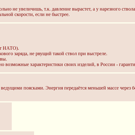
ьно не увеличишь, т.к. давление вырастет, а у нарезного ствола
альной скорости, если не быстрее.
рт НАТО).
вого заряда, не рвущий такой ствол при выстреле.
авы.
о возможные характеристики своих изделий, в России - гарант
и ведущими поясками. Энергия передаётся меньшей массе через 