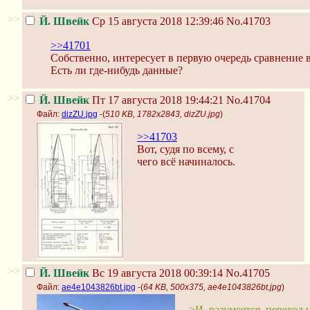
>>
Й. Швейк
Ср 15 августа 2018 12:39:46
No.41703
>>41701
Собственно, интересует в первую очередь сравнение 
Есть ли где-нибудь данные?
>>
Й. Швейк
Пт 17 августа 2018 19:44:21
No.41704
Файл:
dizZU.jpg
-(
510 KB, 1782x2843, dizZU.jpg
)
>>41703
Вот, судя по всему, с
чего всё начиналось.
>>
Й. Швейк
Вс 19 августа 2018 00:39:14
No.41705
Файл:
ae4e1043826bt.jpg
-(
64 KB, 500x375, ae4e1043826bt.jpg
)
>И, разумеется, переход