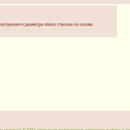
внутреннего диаметра обоих стволов по полям.
 на стандарт NATO открывает возможность широкого выбора и ин