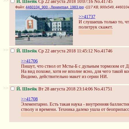
>>
Й. Швейк
Ср 22 августа 2018 10:07:16
No.41745
Файл:
4460104_900 - Ленинград, 1983.jpg
-(
117 KB, 900x549, 4460104
>>41737
И слушаешь только то, чт
политрук скажет.
"Похвально", чо.
>>
Й. Швейк
Ср 22 августа 2018 11:45:12
No.41746
>>41706
Пишут, что ствол от Мсты-Б с дульным тормозом от Д
На вид похоже, хотя не вполне ясно, для чего такой к
Видимо, действительно макет из серии НИ.
>>
Й. Швейк
Вт 28 августа 2018 23:14:06
No.41751
>>41708
Элементарно. Есть такая наука - внутренняя баллист
стволу и времени. Техника далеко ушла от беоприпасо
Можно понять Грабина, который возмущался тем, что 