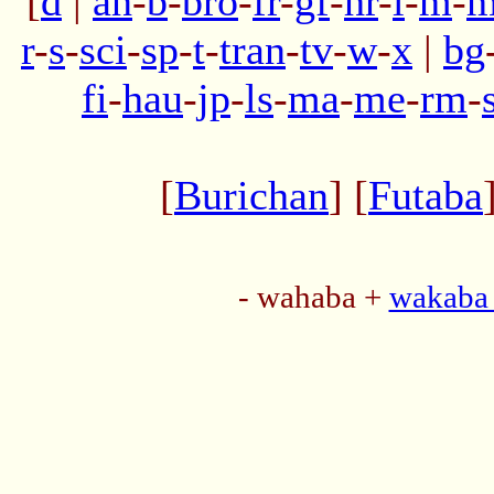
[
d
|
an
-
b
-
bro
-
fr
-
gf
-
hr
-
l
-
m
-
m
r
-
s
-
sci
-
sp
-
t
-
tran
-
tv
-
w
-
x
|
bg
fi
-
hau
-
jp
-
ls
-
ma
-
me
-
rm
-
[
Burichan
] [
Futaba
- wahaba +
wakaba 