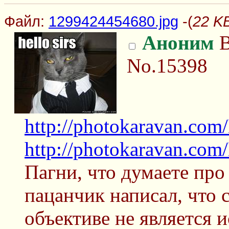
Файл:
1299424454680.jpg
-(
22 K
Аноним
В
No.15398
http://photokaravan.co
http://photokaravan.co
Пагни, что думаете про
пацанчик написал, что с
объективе не является 