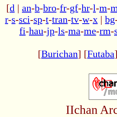
[
d
|
an
-
b
-
bro
-
fr
-
gf
-
hr
-
l
-
m
-
m
r
-
s
-
sci
-
sp
-
t
-
tran
-
tv
-
w
-
x
|
bg
fi
-
hau
-
jp
-
ls
-
ma
-
me
-
rm
-
[
Burichan
] [
Futaba
IIchan Ar