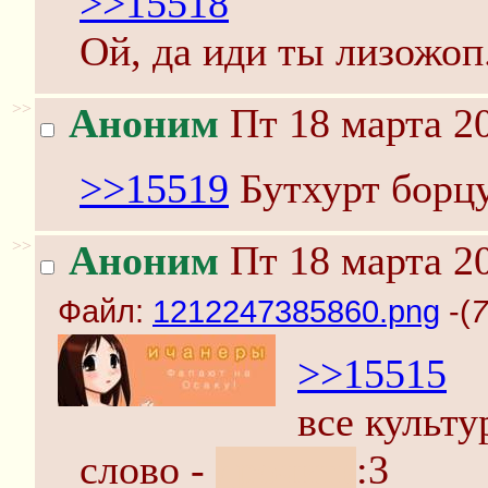
>>15518
Ой, да иди ты лизожоп
>>
Аноним
Пт 18 марта 20
>>15519
Бутхурт борц
>>
Аноним
Пт 18 марта 20
Файл:
1212247385860.png
-(
7
>>15515
все культу
слово -
дрочить
:3