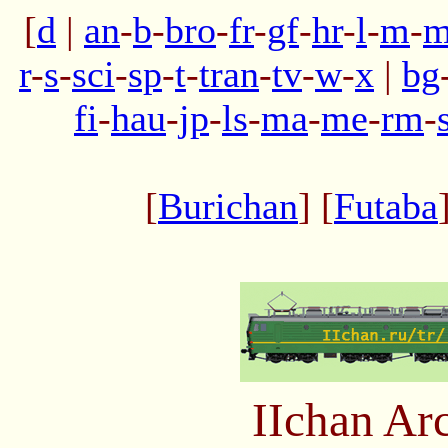
[
d
|
an
-
b
-
bro
-
fr
-
gf
-
hr
-
l
-
m
-
m
r
-
s
-
sci
-
sp
-
t
-
tran
-
tv
-
w
-
x
|
bg
fi
-
hau
-
jp
-
ls
-
ma
-
me
-
rm
-
[
Burichan
] [
Futaba
IIchan Ar