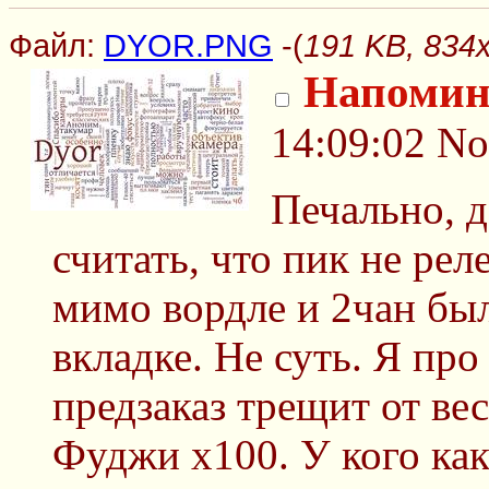
Файл:
DYOR.PNG
-(
191 KB, 83
Напоми
14:09:02
No
Печально, 
считать, что пик не ре
мимо вордле и 2чан был
вкладке. Не суть. Я про
предзаказ трещит от ве
Фуджи х100. У кого ка