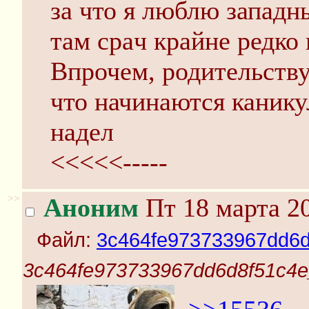
за что я люблю западн
там cpaч крайне редко
Впрочем, родительств
что начинаются каникул
надел
<<<<<-----
>>
Аноним
Пт 18 марта 20
Файл:
3c464fe973733967dd6d
3c464fe973733967dd6d8f51c4e_