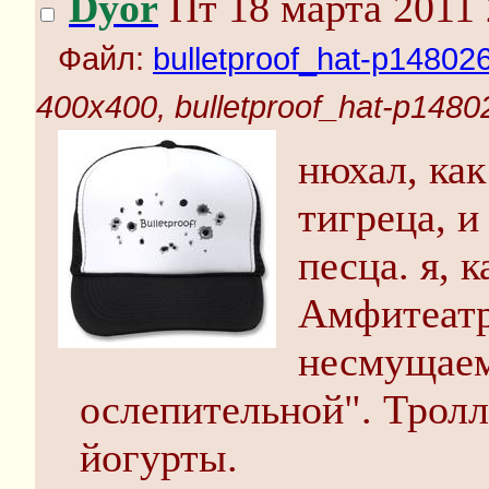
Dyor
Пт 18 марта 2011 
Файл:
bulletproof_hat-p14802
400x400, bulletproof_hat-p1480
нюхал, как
тигреца, и
песца. я, 
Амфитеатр
несмущаем
ослепительной". Тролл
йогурты.