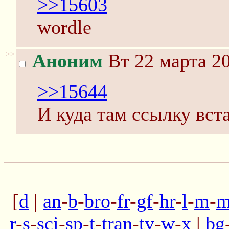
>>15603
wordle
>>
Аноним
Вт 22 марта 20
>>15644
И куда там ссылку вст
[
d
|
an
-
b
-
bro
-
fr
-
gf
-
hr
-
l
-
m
-
m
r
-
s
-
sci
-
sp
-
t
-
tran
-
tv
-
w
-
x
|
bg