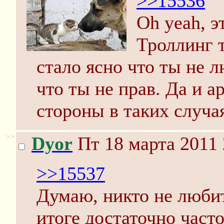
>>15536
Oh yeah, э
Троллинг т
стало ясно что ты не 
что ты не прав. Да и а
стороны в таких случа
>>
Dyor
Пт 18 марта 2011 
>>15537
Думаю, никто не любит
итоге достаточно част