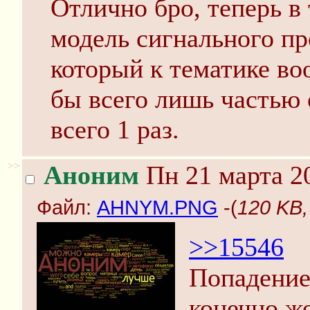
Отлично бро, теперь в
модель сигнального пр
который к тематике во
бы всего лишь частью
всего 1 раз.
>>
Аноним
Пн 21 марта 20
Файл:
AHNYM.PNG
-(
120 KB
>>15546
Попадение 
конечно же