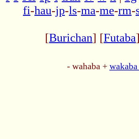
fi
-
hau
-
jp
-
ls
-
ma
-
me
-
rm
-
[
Burichan
] [
Futaba
- wahaba +
wakaba 