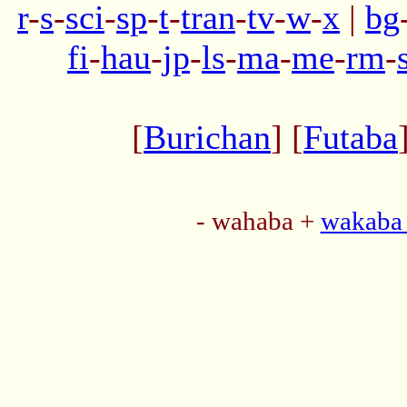
r
-
s
-
sci
-
sp
-
t
-
tran
-
tv
-
w
-
x
|
bg
fi
-
hau
-
jp
-
ls
-
ma
-
me
-
rm
-
[
Burichan
] [
Futaba
- wahaba +
wakaba 