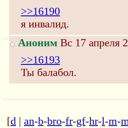
>>16190
я инвалид.
>>
Аноним
Вс 17 апреля 2
>>16193
Ты балабол.
[
d
|
an
-
b
-
bro
-
fr
-
gf
-
hr
-
l
-
m
-
m