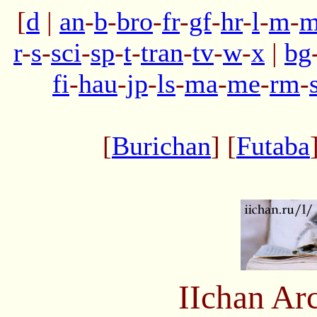
[
d
|
an
-
b
-
bro
-
fr
-
gf
-
hr
-
l
-
m
-
m
r
-
s
-
sci
-
sp
-
t
-
tran
-
tv
-
w
-
x
|
bg
fi
-
hau
-
jp
-
ls
-
ma
-
me
-
rm
-
[
Burichan
] [
Futaba
IIchan Ar