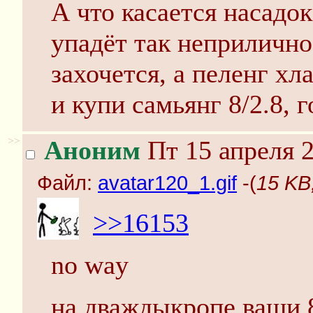
А что касается насадок
упадёт так неприлично,
захочется, а пеленг х
и купи самьянг 8/2.8, 
>>
Аноним
Пт 15 апреля 2
Файл:
avatar120_1.gif
-(
15 KB,
>>16153
no way
на дваждыкропе ваши 8