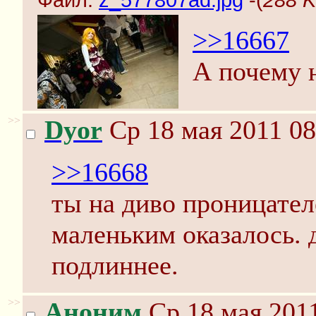
Файл:
z_577807ad.jpg
-(
288 K
>>16667
А почему н
>>
Dyor
Ср 18 мая 2011 08
>>16668
ты на диво проницател
маленьким оказалось.
подлиннее.
>>
Аноним
Ср 18 мая 2011