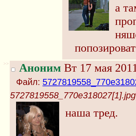
а та
проп
няш
попозироват
>>
Аноним
Вт 17 мая 2011
Файл:
5727819558_770e31802
5727819558_770e318027[1].jpg
наша тред.