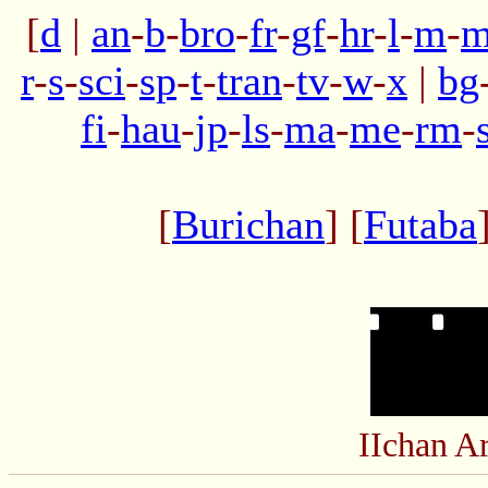
[
d
|
an
-
b
-
bro
-
fr
-
gf
-
hr
-
l
-
m
-
m
r
-
s
-
sci
-
sp
-
t
-
tran
-
tv
-
w
-
x
|
bg
fi
-
hau
-
jp
-
ls
-
ma
-
me
-
rm
-
[
Burichan
] [
Futaba
IIchan A