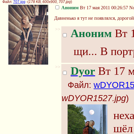
Файл:
707.jpg
-(
178 KB, 600x900, 707.jpg
)
Аноним
Вт 17 мая 2011 00:26:57
No
Давненько я тут не появлялся, дорого
>>
Аноним
Вт 1
щи... В пор
>>
Dyor
Вт 17 м
Файл:
wDYOR152
wDYOR1527.jpg
)
неха
шёл