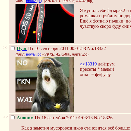
Файл:
mrak2.jpg
-(
270 KB, 1200x798, mrak2.jpg
)
Я купил себе 5д мрак2 и
ромашки и рябину по доро
Ещё я фоткаю пьянки, пол
чувствую скоро буду сни
>>
Dyor
Пт 16 сентября 2011 00:01:53
No.18322
Файл:
nowai.jpg
-(
79 KB, 427x400, nowai.jpg
)
>>18319
лайтрум
пресеты * малый
опыт = фуфуфу
>>
Аноним
Пт 16 сентября 2011 01:03:13
No.18326
Как я заметил мусоровозников становится всё больше 