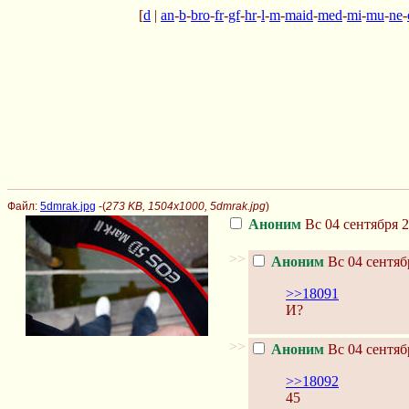
[
d
|
an
-
b
-
bro
-
fr
-
gf
-
hr
-
l
-
m
-
maid
-
med
-
mi
-
mu
-
ne
-
Файл:
5dmrak.jpg
-(
273 KB, 1504x1000, 5dmrak.jpg
)
Аноним
Вс 04 сентября 2
>>
Аноним
Вс 04 сентяб
>>18091
И?
>>
Аноним
Вс 04 сентяб
>>18092
45