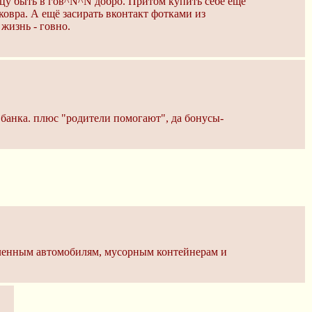
ицу быть в гов^N^N добро. Притом купить себе ещё
ковра. А ещё засирать вконтакт фотками из
жизнь - гoвнo.
банка. плюс "родители помогают", да бонусы-
ышленным автомобилям, мусорным контейнерам и