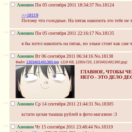
>>
Аноним
Пн 05 сентября 2011 18:34:37
No.18124
>>18119
Потому что голодные. На пятак накопить это тебе не
>>
Аноним
Пн 05 сентября 2011 22:16:17
No.18135
я бы хотел накопить на пятак, но эльки стоят как сам
>>
Аноним
Вт 06 сентября 2011 06:34:16
No.18138
Файл:
1303401491360.jpg
-(
118 KB, 1280x720, 1303401491360.jpg
)
ГЛАВНОЕ, ЧТОБЫ Ч
НЕГО - ЭТО ДЕЛО ДЕ
>>
Аноним
Ср 14 сентября 2011 21:44:31
No.18305
кстати целая тышша рублей в фото-магазине :3
>>
Аноним
Чт 15 сентября 2011 23:48:44
No.18319