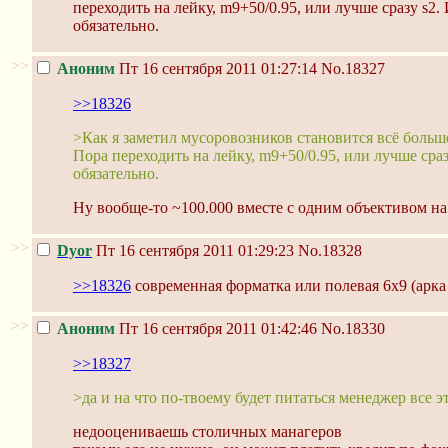
переходить на лейку, m9+50/0.95, или лучше сразу s
обязательно.
>>
Аноним
Пт 16 сентября 2011 01:27:14
No.18327
>>18326
>Как я заметил мусоровозников становится всё больше
Пора переходить на лейку, m9+50/0.95, или лучше ср
обязательно.
Ну вообще-то ~100.000 вместе с одним объективом на к
>>
Dyor
Пт 16 сентября 2011 01:29:23
No.18328
>>18326
современная форматка или полевая 6х9 (арка 
>>
Аноним
Пт 16 сентября 2011 01:42:46
No.18330
>>18327
>да и на что по-твоему будет питаться менеджер все э
недооцениваешь столичных манагеров