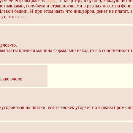
окусу^N^N фольцвагену
поло
, за квартиру в бутово, каждую пятн
ас пьянками, голубями и страшнотянами в разных позах на фоне 
йлевой башни. И при этом ныть что нищеброд, денег не платят, а 
ут, это факт.
делов-то.
 выплаты кредита машина формально находится в собственности 
ньше ололо.
у мусоровозов на пятаки, если человек угорает по всяким пром