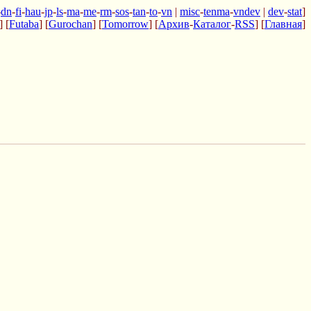
-
dn
-
fi
-
hau
-
jp
-
ls
-
ma
-
me
-
rm
-
sos
-
tan
-
to
-
vn
|
misc
-
tenma
-
vndev
|
dev
-
stat
]
] [
Futaba
] [
Gurochan
] [
Tomorrow
] [
Архив
-
Каталог
-
RSS
] [
Главная
]