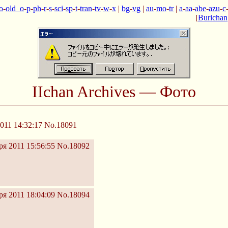
o
-
old_o
-
p
-
ph
-
r
-
s
-
sci
-
sp
-
t
-
tran
-
tv
-
w
-
x
|
bg
-
vg
|
au
-
mo
-
tr
|
a
-
aa
-
abe
-
azu
-
c
[
Burichan
IIchan Archives — Фото
011 14:32:17
No.18091
ря 2011 15:56:55
No.18092
ря 2011 18:04:09
No.18094