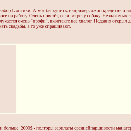
 набор L оптики. А мог бы купить, например, джип кредитный ил
ге на работу. Очень повезёт, если встречу собаку. Незнакомых 
учается очень "профи", вконтакте все хвалят. Недавно открыл д
мать свадьбы, а то уже спрашивают.
и больше. 2000$ - полторы зарплаты среднейпаршивости манагер