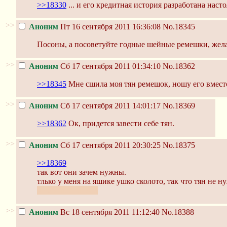
>>18330
... и его кредитная история разработана наст
>>
Аноним
Пт 16 сентября 2011 16:36:08
No.18345
Посоны, а посоветуйте годные шейные ремешки, жела
>>
Аноним
Сб 17 сентября 2011 01:34:10
No.18362
>>18345
Мне сшила моя тян ремешок, ношу его вмест
>>
Аноним
Сб 17 сентября 2011 14:01:17
No.18369
>>18362
Ок, придется завести себе тян.
>>
Аноним
Сб 17 сентября 2011 20:30:25
No.18375
>>18369
так вот они зачем нужны.
тлько у меня на яшике ушко сколото, так что тян не н
мимо прополозал
>>
Аноним
Вс 18 сентября 2011 11:12:40
No.18388