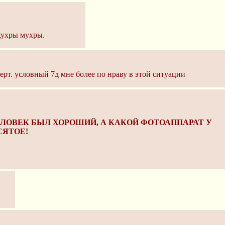
 хухры мухры.
 черт. условный 7д мне более по нраву в этой ситуации
ЕЛОВЕК БЫЛ ХОРОШИЙ, А КАКОЙ ФОТОАППАРАТ У
СЯТОЕ!