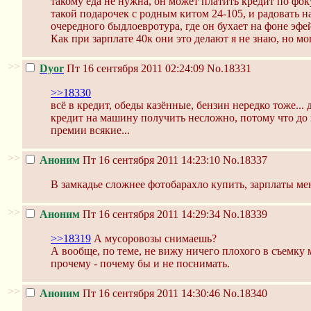
такому еда не нужна, он может платить кредит по ф
такой подарочек с родным китом 24-105, и радовать н
очередного быдлоевротура, где он бухает на фоне эфе
Как при зарплате 40к они это делают я не знаю, но мог
>>
Dyor
Пт 16 сентября 2011 02:24:09
No.18331
>>18330
всё в кредит, обеды казённые, бензин нередко тоже... 
кредит на машину получить несложно, потому что до
премии всякие...
>>
Аноним
Пт 16 сентября 2011 14:23:10
No.18337
В замкадье сложнее фотобарахло купить, зарплаты ме
>>
Аноним
Пт 16 сентября 2011 14:29:34
No.18339
>>18319
А мусоровозы снимаешь?
А вообще, по теме, не вижу ничего плохого в съемк
прочему - почему бы и не поснимать.
>>
Аноним
Пт 16 сентября 2011 14:30:46
No.18340