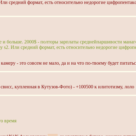
2. Или средний формат, есть относительно недорогие цифропент
 и больше. 2000$ - полторы зарплаты среднейпаршивости манаге
азу s2. Или средний формат, есть относительно недорогие цифр
амеру - это совсем не мало, да и на что по-твоему будет питать
свисс, купленная в Кутузов-Фото) - +100500 к илитотизму, лоло
то время