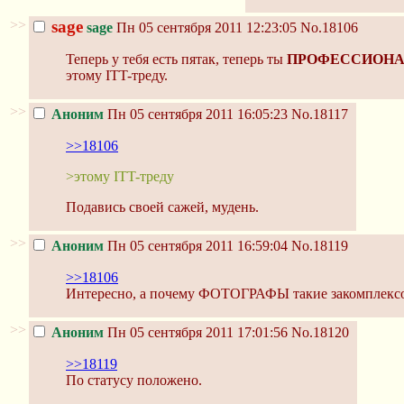
>>
sage
sage
Пн 05 сентября 2011 12:23:05
No.18106
Теперь у тебя есть пятак, теперь ты
ПРОФЕССИОН
этому ITT-треду.
>>
Аноним
Пн 05 сентября 2011 16:05:23
No.18117
>>18106
>этому ITT-треду
Подавись своей сажей, мудень.
>>
Аноним
Пн 05 сентября 2011 16:59:04
No.18119
>>18106
Интересно, а почему ФОТОГРАФЫ такие закомплексо
>>
Аноним
Пн 05 сентября 2011 17:01:56
No.18120
>>18119
По статусу положено.