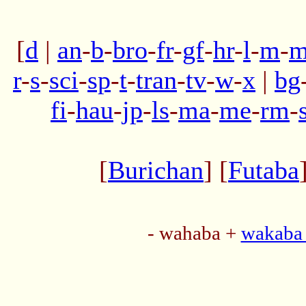
[
d
|
an
-
b
-
bro
-
fr
-
gf
-
hr
-
l
-
m
-
m
r
-
s
-
sci
-
sp
-
t
-
tran
-
tv
-
w
-
x
|
bg
fi
-
hau
-
jp
-
ls
-
ma
-
me
-
rm
-
[
Burichan
] [
Futaba
- wahaba +
wakaba 