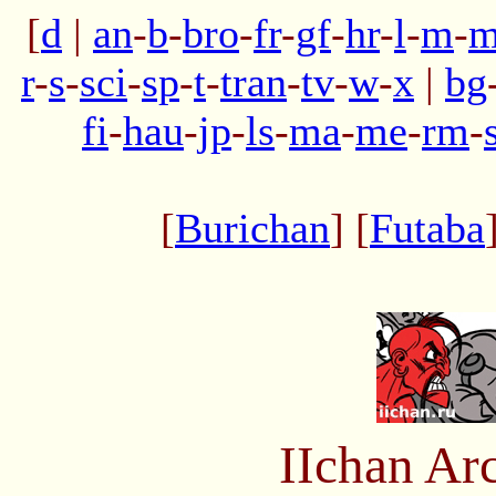
[
d
|
an
-
b
-
bro
-
fr
-
gf
-
hr
-
l
-
m
-
m
r
-
s
-
sci
-
sp
-
t
-
tran
-
tv
-
w
-
x
|
bg
fi
-
hau
-
jp
-
ls
-
ma
-
me
-
rm
-
[
Burichan
] [
Futaba
IIchan Ar