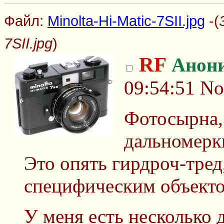
Файл:
Minolta-Hi-Matic-7SII.jpg
-(
7SII.jpg
)
RF
Анон
09:54:51
No
Фотосырна,
дальномерк
Это опять гирдроч-тред,
специфическим объекто
У меня есть несколько