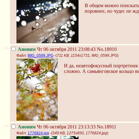
В общем можно поискать 
поровнее, но чудес не жд
>>
Аноним
Чт 06 октября 2011 23:08:43
No.18910
Файл:
IMG_0599.JPG
-(
711 KB, 1154x1731, IMG_0599.JPG
)
И да, неавтофокусный портретник 
сложно. А самьянговское кольцо 
>>
Аноним
Чт 06 октября 2011 23:13:33
No.18911
Файл:
1776824.jpg
-(
549 KB, 1275x850, 1776824.jpg
)