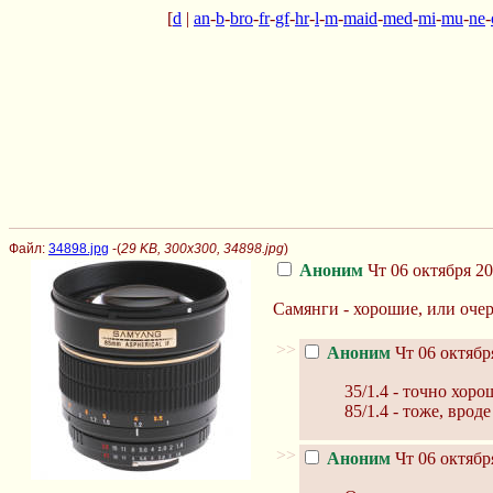
[
d
|
an
-
b
-
bro
-
fr
-
gf
-
hr
-
l
-
m
-
maid
-
med
-
mi
-
mu
-
ne
-
Файл:
34898.jpg
-(
29 KB, 300x300, 34898.jpg
)
Аноним
Чт 06 октября 20
Самянги - хорошие, или оче
>>
Аноним
Чт 06 октября
35/1.4 - точно хор
85/1.4 - тоже, врод
>>
Аноним
Чт 06 октября