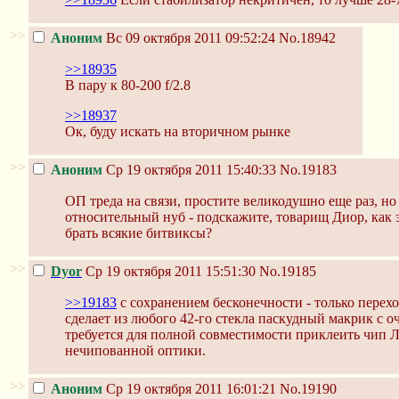
>>
Аноним
Вс 09 октября 2011 09:52:24
No.18942
>>18935
В пару к 80-200 f/2.8
>>18937
Ок, буду искать на вторичном рынке
>>
Аноним
Ср 19 октября 2011 15:40:33
No.19183
ОП треда на связи, простите великодушно еще раз, но
относительный нуб - подскажите, товарищ Диор, как
брать всякие битвиксы?
>>
Dyor
Ср 19 октября 2011 15:51:30
No.19185
>>19183
c сохранением бесконечности - только перехо
сделает из любого 42-го стекла паскудный макрик с о
требуется для полной совместимости приклеить чип 
нечипованной оптики.
>>
Аноним
Ср 19 октября 2011 16:01:21
No.19190