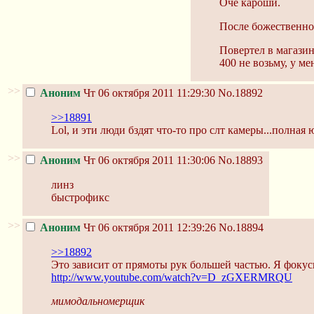
Оче кароши.
После божественног
Повертел в магазин
400 не возьму, у ме
>>
Аноним
Чт 06 октября 2011 11:29:30
No.18892
>>18891
Lol, и эти люди бздят что-то про слт камеры...полная
>>
Аноним
Чт 06 октября 2011 11:30:06
No.18893
линз
быстрофикс
>>
Аноним
Чт 06 октября 2011 12:39:26
No.18894
>>18892
Это зависит от прямоты рук большей частью. Я фокус
http://www.youtube.com/watch?v=D_zGXERMRQU
мимодальномерщик