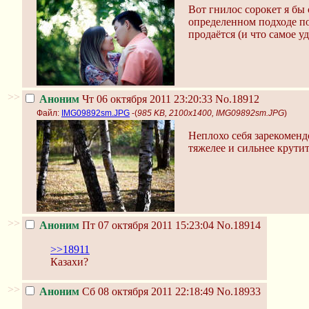
Вот гнилос сорокет я бы 
определенном подходе по
продаётся (и что самое у
>>
Аноним
Чт 06 октября 2011 23:20:33
No.18912
Файл:
IMG09892sm.JPG
-(
985 KB, 2100x1400, IMG09892sm.JPG
)
Неплохо себя зарекомендо
тяжелее и сильнее крутит.
>>
Аноним
Пт 07 октября 2011 15:23:04
No.18914
>>18911
Казахи?
>>
Аноним
Сб 08 октября 2011 22:18:49
No.18933