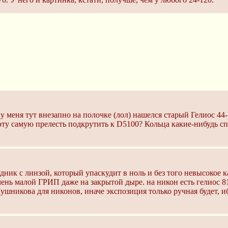
 у меня тут внезапно на полочке (лол) нашелся старый Гелиос 44
 эту самую прелесть подкрутить к D5100? Кольца какие-нибудь
дник с линзой, который упаскудит в ноль и без того невысокое к
чень малой ГРИП даже на закрытой дыре. на никон есть гелиос 81
Лушникова для никонов, иначе экспозиция только ручная будет,