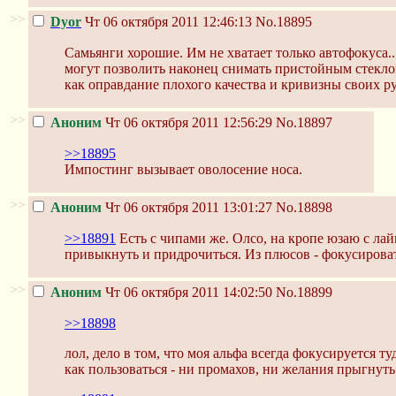
>>
Dyor
Чт 06 октября 2011 12:46:13
No.18895
Самьянги хорошие. Им не хватает только автофокуса..
могут позволить наконец снимать пристойным стекло
как оправдание плохого качества и кривизны своих ру
>>
Аноним
Чт 06 октября 2011 12:56:29
No.18897
>>18895
Импостинг вызывает оволосение носа.
>>
Аноним
Чт 06 октября 2011 13:01:27
No.18898
>>18891
Есть с чипами же. Олсо, на кропе юзаю с ла
привыкнуть и придрочиться. Из плюсов - фокусироватьс
>>
Аноним
Чт 06 октября 2011 14:02:50
No.18899
>>18898
лол, дело в том, что моя альфа всегда фокусируется 
как пользоваться - ни промахов, ни желания прыгнуть