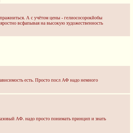
испражниться. А с учётом цены - гелиососорокйобы
 яростно всфапывая на высокую художественность
зависимость есть. Просто посл АФ надо немного
а фазовый АФ. надо просто понимать принцип и знать