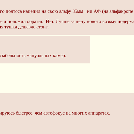
о полтоса нацепил на свою альфу 85мм - ни АФ (на альфакропе с
е и положил обратно. Нет. Лучше за цену нового возьму подерж
ня тушка дешевле стоит.
 юзабельность мануальных камер.
ируюсь быстрее, чем автофокус на многих аппаратах.