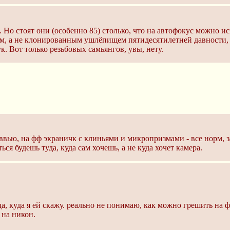
. Но стоят они (особенно 85) столько, что на автофокус можно 
м, а не клонированным ушлёпищем пятидесятилетней давности,
к. Вот только резьбовых самьянгов, увы, нету.
йввью, на фф экраничк с клиньями и микропризмами - все норм, 
я будешь туда, куда сам хочешь, а не куда хочет камера.
туда, куда я ей скажу. реально не понимаю, как можно грешить н
 на никон.