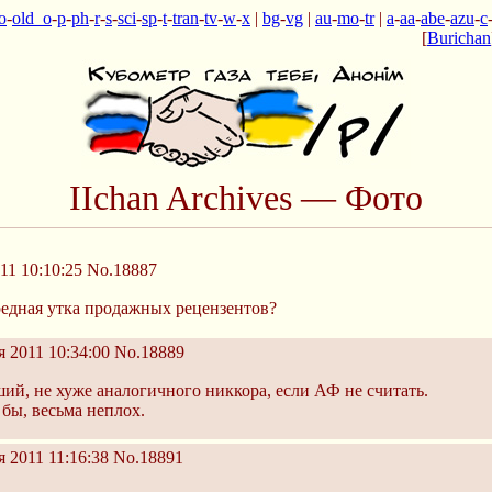
o
-
old_o
-
p
-
ph
-
r
-
s
-
sci
-
sp
-
t
-
tran
-
tv
-
w
-
x
|
bg
-
vg
|
au
-
mo
-
tr
|
a
-
aa
-
abe
-
azu
-
c
[
Burichan
IIchan Archives — Фото
11 10:10:25
No.18887
редная утка продажных рецензентов?
 2011 10:34:00
No.18889
оший, не хуже аналогичного никкора, если АФ не считать.
е бы, весьма неплох.
 2011 11:16:38
No.18891