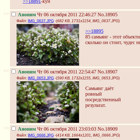
>>18891
-кун
>>
Аноним
Чт 06 октября 2011 22:46:27
No.18905
Файл:
IMG_0637.JPG
-(
682 KB, 1731x1154, IMG_0637.JPG
)
>>18895
85 самьянг - этот объект
сколько он стоит, чудес н
>>
Аноним
Чт 06 октября 2011 22:54:47
No.18907
Файл:
IMG_0653.JPG
-(
590 KB, 1732x1155, IMG_0653.JPG
)
Самьянг даёт
ровный
посредственный
результат.
>>
Аноним
Чт 06 октября 2011 23:03:03
No.18909
Файл:
IMG_0666.JPG
-(
414 KB, 1664x1201, IMG_0666.JPG
)