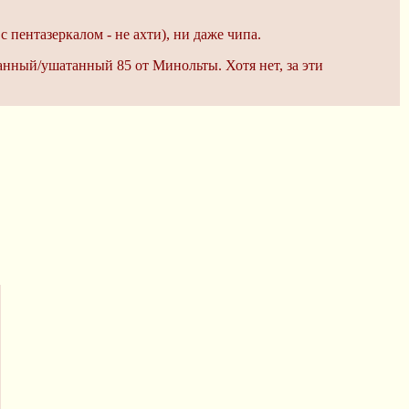
 пентазеркалом - не ахти), ни даже чипа.
анный/ушатанный 85 от Минольты. Хотя нет, за эти