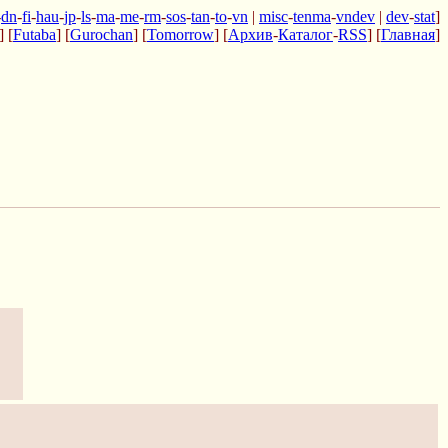
-
dn
-
fi
-
hau
-
jp
-
ls
-
ma
-
me
-
rm
-
sos
-
tan
-
to
-
vn
|
misc
-
tenma
-
vndev
|
dev
-
stat
]
] [
Futaba
] [
Gurochan
] [
Tomorrow
] [
Архив
-
Каталог
-
RSS
] [
Главная
]