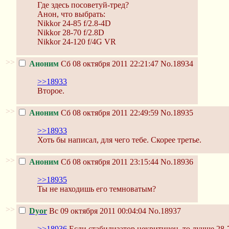
Где здесь посоветуй-тред?
Анон, что выбрать:
Nikkor 24-85 f/2.8-4D
Nikkor 28-70 f/2.8D
Nikkor 24-120 f/4G VR
>>
Аноним
Сб 08 октября 2011 22:21:47
No.18934
>>18933
Второе.
>>
Аноним
Сб 08 октября 2011 22:49:59
No.18935
>>18933
Хоть бы написал, для чего тебе. Скорее третье.
>>
Аноним
Сб 08 октября 2011 23:15:44
No.18936
>>18935
Ты не находишь его темноватым?
>>
Dyor
Вс 09 октября 2011 00:04:04
No.18937
>>18936
Если стабилизатор некритичен, то лучше 28-7