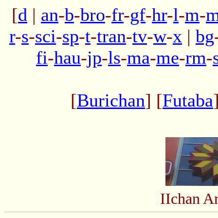
[
d
|
an
-
b
-
bro
-
fr
-
gf
-
hr
-
l
-
m
-
m
r
-
s
-
sci
-
sp
-
t
-
tran
-
tv
-
w
-
x
|
bg
fi
-
hau
-
jp
-
ls
-
ma
-
me
-
rm
-
[
Burichan
] [
Futaba
IIchan A