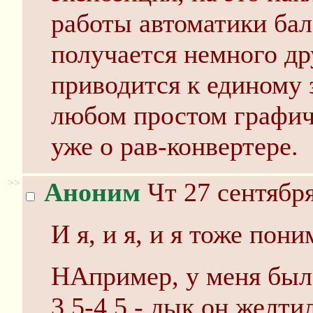
работы автоматики бал
получается немного дру
приводится к единому 
любом простом графиче
уже о рав-конвертере.
>>
Аноним
Чт 27 сентября
И я, и я, и я тоже пон
НАпример, у меня был 
3,5-4,5 - дык он желти