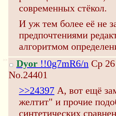
современных стёкол.
И уж тем более её не 
предпочтениями редак
алгоритмом определен
>>
Dyor
!!0g7mR6/n
Ср 26 
No.24401
>>24397
А, вот ещё за
желтит" и прочие под
синтетических сравне