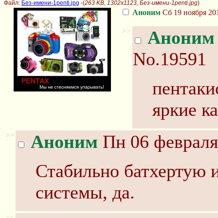
Файл:
Без-имени-1penti.jpg
-(
263 KB, 1302x1123, Без-имени-1penti.jpg
)
Аноним
Сб 19 ноября 201
>>
Аноним
No.19591
пентаки
яркие к
>>
Аноним
Пн 06 февраля
Стабильно батхертую 
системы, да.
>>