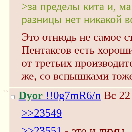
>за пределы кита и, м
разницы нет никакой в
Это отнюдь не самое с
Пентаксов есть хорош
от третьих производит
же, со вспышками тоже
>>
Dyor
!!0g7mR6/n
Вс 22
>>23549
>>23551
- это и лимы.