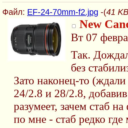
Файл:
EF-24-70mm-f2.jpg
-(
41 KB
New Cano
Вт 07 февра
Так. Дождал
без стабили
Зато наконец-то (ждал
24/2.8 и 28/2.8, добавив
разумеет, зачем стаб на
по мне - стаб редко гд