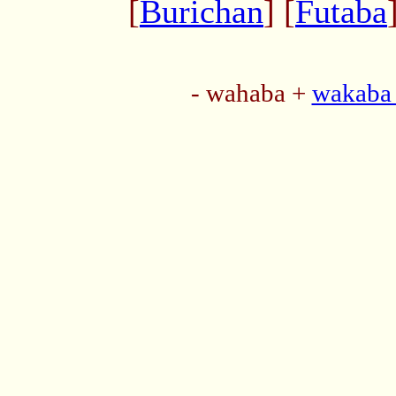
[
Burichan
] [
Futaba
- wahaba +
wakaba 