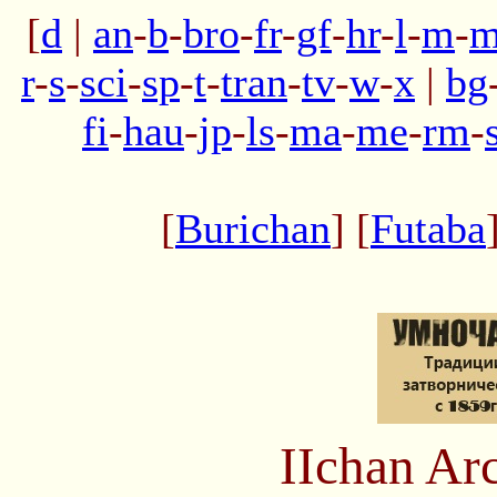
[
d
|
an
-
b
-
bro
-
fr
-
gf
-
hr
-
l
-
m
-
m
r
-
s
-
sci
-
sp
-
t
-
tran
-
tv
-
w
-
x
|
bg
fi
-
hau
-
jp
-
ls
-
ma
-
me
-
rm
-
[
Burichan
] [
Futaba
IIchan Ar