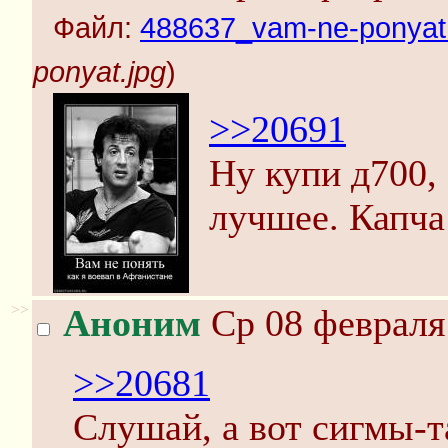
Файл:
488637_vam-ne-ponyat.
ponyat.jpg
)
>>20691
Ну купи д700,
лучшее. Капча 
>>
Аноним
Ср 08 февраля 
>>20681
Слушай, а вот сигмы-