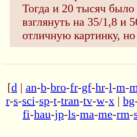
Тогда и 20 тысяч было
взглянуть на 35/1,8 и 
отличную картинку, но
[
d
|
an
-
b
-
bro
-
fr
-
gf
-
hr
-
l
-
m
-
m
r
-
s
-
sci
-
sp
-
t
-
tran
-
tv
-
w
-
x
|
bg
fi
-
hau
-
jp
-
ls
-
ma
-
me
-
rm
-