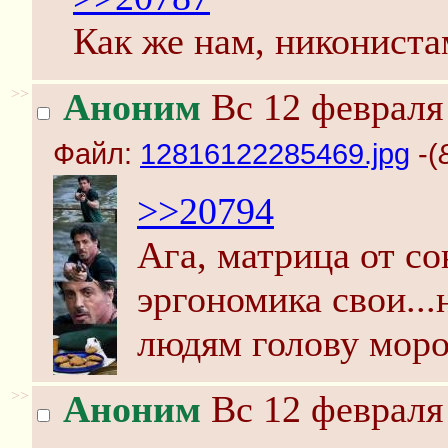
Как же нам, никониста
>>
Аноним
Вс 12 февраля 
Файл:
12816122285469.jpg
-(
>>20794
Ага, матрица от со
эргономика свои...н
людям голову моро
>>
Аноним
Вс 12 февраля 