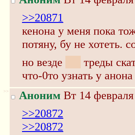
>>20871
кенона у меня пока тож
потяну, бу не хотеть. с
но везде
вач
треды ска
что-0то узнать у анона
>>
Аноним
Вт 14 февраля 
>>20872
>>20872