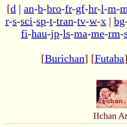
[
d
|
an
-
b
-
bro
-
fr
-
gf
-
hr
-
l
-
m
-
m
r
-
s
-
sci
-
sp
-
t
-
tran
-
tv
-
w
-
x
|
bg
fi
-
hau
-
jp
-
ls
-
ma
-
me
-
rm
-
[
Burichan
] [
Futaba
IIchan A