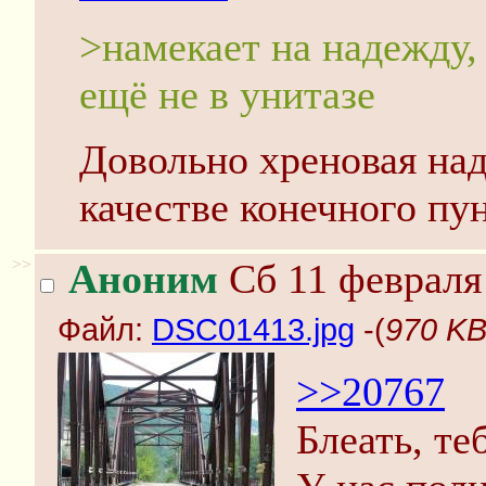
>намекает на надежду,
ещё не в унитазе
Довольно хреновая над
качестве конечного пун
>>
Аноним
Сб 11 февраля 
Файл:
DSC01413.jpg
-(
970 KB
>>20767
Блеать, те