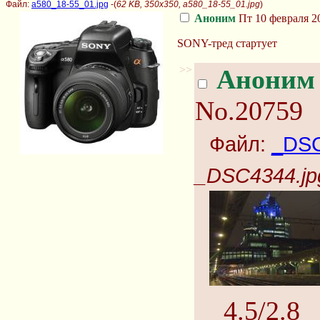
Файл:
a580_18-55_01.jpg
-(
62 KB, 350x350, a580_18-55_01.jpg
)
Аноним
Пт 10 февраля 20
SONY-тред стартует
>>
Аноним
No.20759
Файл:
_DSC
_DSC4344.jp
4.5/2.8