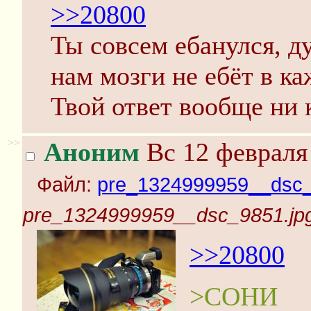
>>20800
Ты совсем ебанулся, д
нам мозги не ебёт в ка
Твой ответ вообще ни к
>>
Аноним
Вс 12 февраля 
Файл:
pre_1324999959__dsc_
pre_1324999959__dsc_9851.jp
>>20800
>СОНИ