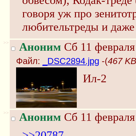
обвесом), Кодак-треде 
говоря уж про зенитот
любительтреды и даже
>>
Аноним
Сб 11 февраля 
Файл:
_DSC2894.jpg
-(
467 KB
Ил-2
>>
Аноним
Сб 11 февраля 
>>20787