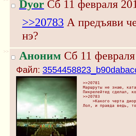
Dyor
Сб 11 февраля 201
>>20783
А предъяви че
нэ?
>>
Аноним
Сб 11 февраля 
Файл:
3554458823_b90dabacc
>>20781
Маршруты не знаю, кат
Пикрелейтед сделал, к
>>20783
    >Какого черта дио
Лол, и правда ведь, т