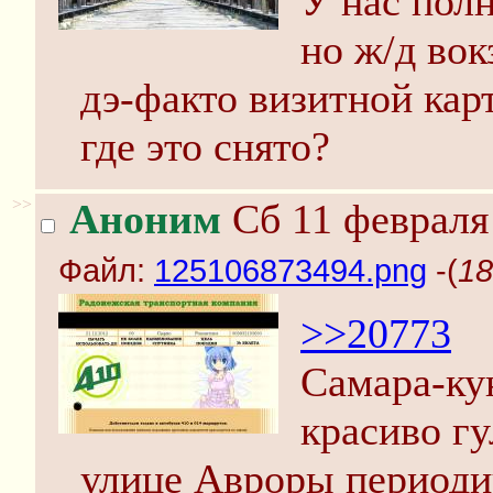
У нас пол
но ж/д вок
дэ-факто визитной кар
где это снято?
>>
Аноним
Сб 11 февраля 
Файл:
125106873494.png
-(
18
>>20773
Самара-кун
красиво г
улице Авроры периодич