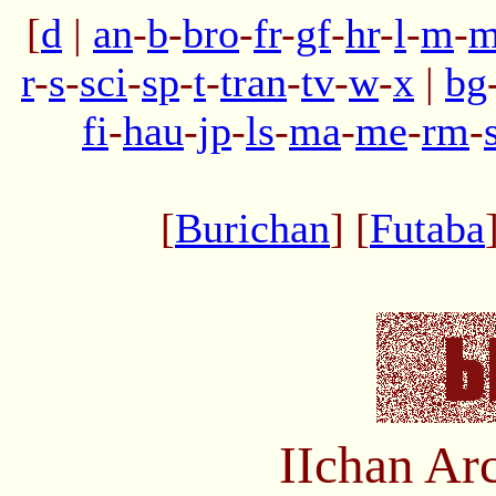
[
d
|
an
-
b
-
bro
-
fr
-
gf
-
hr
-
l
-
m
-
m
r
-
s
-
sci
-
sp
-
t
-
tran
-
tv
-
w
-
x
|
bg
fi
-
hau
-
jp
-
ls
-
ma
-
me
-
rm
-
[
Burichan
] [
Futaba
IIchan Ar