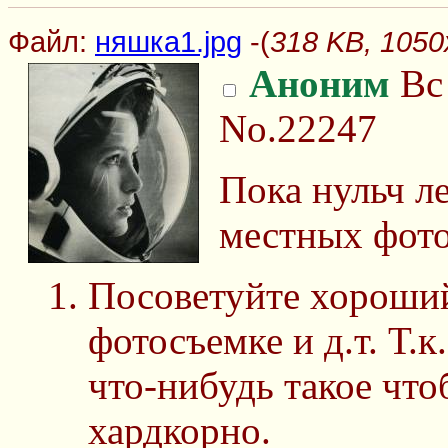
Файл:
няшка1.jpg
-(
318 KB, 1050
Аноним
Вс 
No.22247
Пока нульч л
местных фото
Посоветуйте хороший
фотосъемке и д.т. Т.к
что-нибудь такое что
хардкорно.