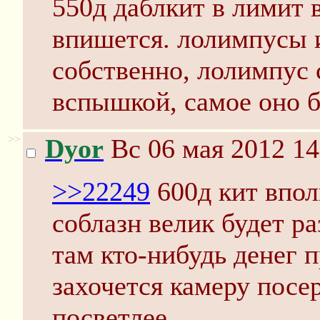
550д даблкит в лимит 
впишется. лолимпусы 
собственно, лолимпус 
вспышкой, самое оно б
>>
Dyor
Вс 06 мая 2012 14
>>22249
600д кит вполн
соблазн велик будет раз
там кто-нибудь денег п
захочется камеру посер
посветлее...