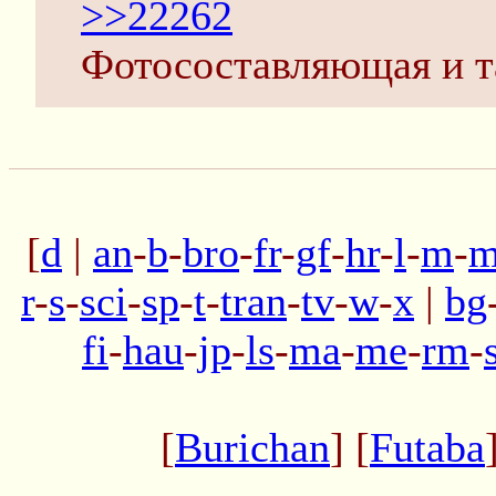
>>22262
Фотосоставляющая и та
[
d
|
an
-
b
-
bro
-
fr
-
gf
-
hr
-
l
-
m
-
m
r
-
s
-
sci
-
sp
-
t
-
tran
-
tv
-
w
-
x
|
bg
fi
-
hau
-
jp
-
ls
-
ma
-
me
-
rm
-
[
Burichan
] [
Futaba