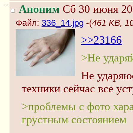
>>
Аноним
Сб 30 июня 20
Файл:
336_14.jpg
-(
461 KB, 1
>>23166
>Не ударя
Не ударяю
техники сейчас все уст
>проблемы с фото хар
грустным состоянием