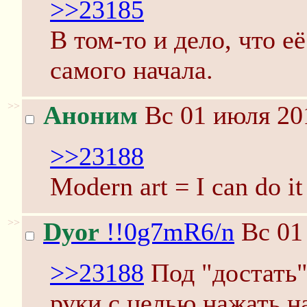
>>23185
В том-то и дело, что е
самого начала.
>>
Аноним
Вс 01 июля 20
>>23188
Modern art = I can do it
>>
Dyor
!!0g7mR6/n
Вс 01
>>23188
Под "достать"
руки с целью нажать н