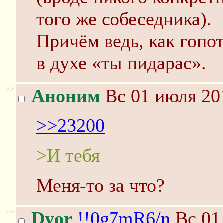
того же собеседника).
Причём ведь, как гопот
в духе «ты пидарас».
>>
Аноним
Вс 01 июля 20
>>23200
>И тебя
Меня-то за что?
>>
Dyor
!!0g7mR6/n
Вс 01