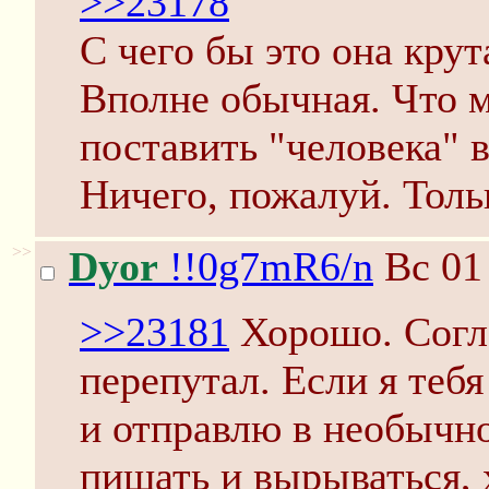
>>23178
C чего бы это она крут
Вполне обычная. Что 
поставить "человека" 
Ничего, пожалуй. Толь
>>
Dyor
!!0g7mR6/n
Вс 01
>>23181
Хорошо. Согла
перепутал. Если я тебя
и отправлю в необычно
пищать и вырываться, 