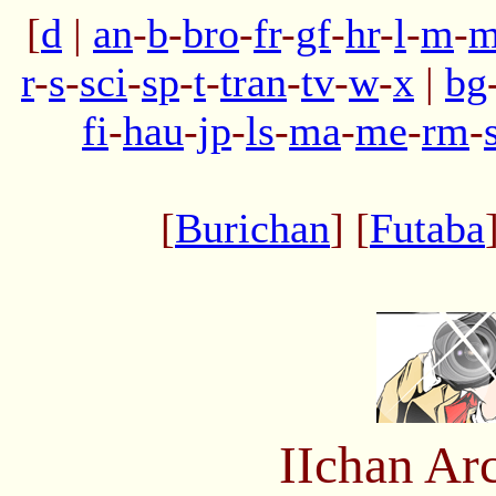
[
d
|
an
-
b
-
bro
-
fr
-
gf
-
hr
-
l
-
m
-
m
r
-
s
-
sci
-
sp
-
t
-
tran
-
tv
-
w
-
x
|
bg
fi
-
hau
-
jp
-
ls
-
ma
-
me
-
rm
-
[
Burichan
] [
Futaba
IIchan Ar