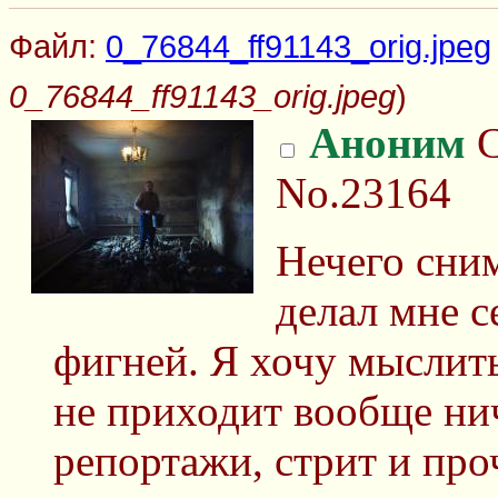
Файл:
0_76844_ff91143_orig.jpeg
0_76844_ff91143_orig.jpeg
)
Аноним
С
No.23164
Нечего сним
делал мне с
фигней. Я хочу мыслить
не приходит вообще нич
репортажи, стрит и про