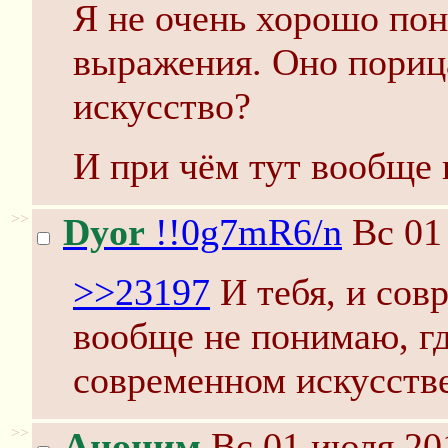
Я не очень хорошо пон
выражения. Оно пориц
искусство?
И при чём тут вообще 
>>
Dyor
!!0g7mR6/n
Вс 01
>>23197
И тебя, и сов
вообще не понимаю, гд
современном искусстве
>>
Аноним
Вс 01 июля 20